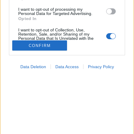
I want to opt-out of processing my
Personal Data for Targeted Advertising.
Opted In
I want to opt-out of Collection, Use,
Retention, Sale, and/or Sharing of my
Personal Data that Is Unrelated with the
Purposes for which it was collected.
CONFIRM
Opted Out
Google consents
Data Deletion
Data Access
Privacy Policy
Szépségápolás
I want to allow Google to enable storage
2024. július 13. 11:04
related to advertising like cookies on web or
Megosztás
Küldés
Küldés Messengeren
device identifiers in apps.
I want to allow my user data to be sent to
Egészségkalauz
Google for online advertising purposes.
Egészségkalauz
I want to allow Google to send me
personalized advertising.
A napfoltnak nevezett úgynevezett hiperpigmentáció
I want to allow Google to enable storage