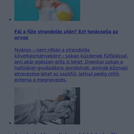
Fáj a füle strandolás után? Ezt tanácsolja az
orvos
Nyáron – nem ritkán a strandolás
következményeként – sokan küzdenek fülfájással,
ami akár egészen erős is lehet. Ilyenkor sokan a
hallójárat-gyulladásra gondolnak, aminek köznapi
elnevezése lehet az úszófül, latinul pedig otitis
externa a megnevezés.