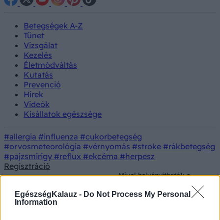
Betegségek A-Z
Tünet
Vizsgálat
Kezelés
Életmódváltás
Kutatás
Prevenció
Hírek
Videók
Kisállatok egészsége
#allergia
#influenza
#cukorbetegség
#orvosmeteorológia
#vérnyomás
#stroke
#rákbetegség
#pajzsmirigy
#reflux
#ekcéma
#herpesz
Regisztráció
Mivel halványíthatók a
zavaró napfoltok? Ezt
Prevenció
Szépségápolás
javasolja ellene a
EgészségKalauz -
Do Not Process My Personal
bőrgyógyász
Information