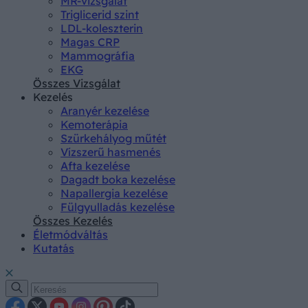
MR-vizsgálat
Triglicerid szint
LDL-koleszterin
Magas CRP
Mammográfia
EKG
Összes Vizsgálat
Kezelés
Aranyér kezelése
Kemoterápia
Szürkehályog műtét
Vízszerű hasmenés
Afta kezelése
Dagadt boka kezelése
Napallergia kezelése
Fülgyulladás kezelése
Összes Kezelés
Életmódváltás
Kutatás