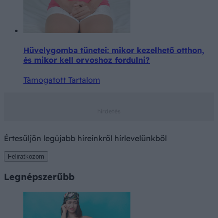
Hüvelygomba tünetei: mikor kezelhető otthon,
és mikor kell orvoshoz fordulni?
Támogatott Tartalom
Értesüljön legújabb híreinkről hírlevelünkből
Feliratkozom
Legnépszerűbb