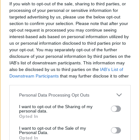
Mivel halványíthatók a zavaró
If you wish to opt-out of the sale, sharing to third parties, or
napfoltok? Ezt javasolja ellene a
processing of your personal or sensitive information for
targeted advertising by us, please use the below opt-out
bőrgyógyász
section to confirm your selection. Please note that after your
opt-out request is processed you may continue seeing
interest-based ads based on personal information utilized by
us or personal information disclosed to third parties prior to
your opt-out. You may separately opt-out of the further
disclosure of your personal information by third parties on the
IAB’s list of downstream participants. This information may
also be disclosed by us to third parties on the
IAB’s List of
Downstream Participants
that may further disclose it to other
third parties.
Please note that this website/app uses one or more Google
Personal Data Processing Opt Outs
services and may gather and store information including but
not limited to your visit or usage behaviour. You may click to
I want to opt-out of the Sharing of my
personal data.
grant or deny consent to Google and its third-party tags to
Opted In
use your data for below specified purposes in below Google
consent section.
I want to opt-out of the Sale of my
Personal Data.
Opted In