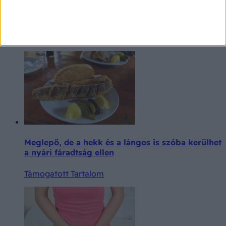
Strand, uszoda, fesztivál: így előzheti meg a
nyári hüvelyfertőzéseket
Támogatott Tartalom
Meglepő, de a hekk és a lángos is szóba kerülhet
a nyári fáradtság ellen
Támogatott Tartalom