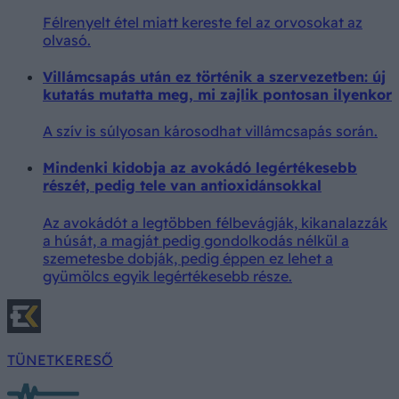
Félrenyelt étel miatt kereste fel az orvosokat az
olvasó.
Villámcsapás után ez történik a szervezetben: új
kutatás mutatta meg, mi zajlik pontosan ilyenkor
A szív is súlyosan károsodhat villámcsapás során.
Mindenki kidobja az avokádó legértékesebb
részét, pedig tele van antioxidánsokkal
Az avokádót a legtöbben félbevágják, kikanalazzák
a húsát, a magját pedig gondolkodás nélkül a
szemetesbe dobják, pedig éppen ez lehet a
gyümölcs egyik legértékesebb része.
TÜNETKERESŐ