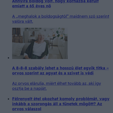
Annyira boldog volt, hogy kórházba került
emiatt a 65 éves nő
A „meghalok a boldogságtól” majdnem szó szerint
valóra vált.
A 8-8-8 szabály lehet a hosszú élet egyik titka –
orvos szerint az agyat és a szívet is védi
Az orvos elárulja, miért élhet tovább az, aki így
osztja be a napját.
Félrenyelt étel okozhat komoly problémát, vagy
inkább a szorongás áll a tünetek mögött? Az
orvos válaszol