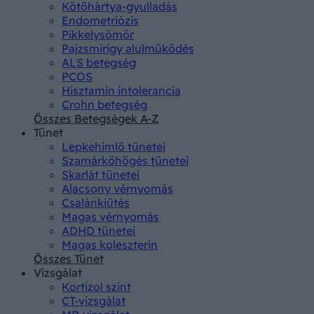
Kötőhártya-gyulladás
Endometriózis
Pikkelysömör
Pajzsmirigy alulműködés
ALS betegség
PCOS
Hisztamin intolerancia
Crohn betegség
Összes Betegségek A-Z
Tünet
Lepkehimlő tünetei
Szamárköhögés tünetei
Skarlát tünetei
Alacsony vérnyomás
Csalánkiütés
Magas vérnyomás
ADHD tünetei
Magas koleszterin
Összes Tünet
Vizsgálat
Kortizol szint
CT-vizsgálat