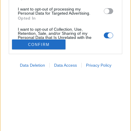
I want to opt-out of processing my
Personal Data for Targeted Advertising.
Opted In
I want to opt-out of Collection, Use,
Retention, Sale, and/or Sharing of my
Personal Data that Is Unrelated with the
Purposes for which it was collected.
CONFIRM
Opted Out
Szépségápolás
2023. október 15. 20:04
Google consents
Megosztás
Küldés
Küldés Messengeren
Data Deletion
Data Access
Privacy Policy
I want to allow Google to enable storage
related to advertising like cookies on web or
device identifiers in apps.
Az őszi-téli időszakban jobban oda kell figyelnünk
I want to allow my user data to be sent to
egészségünkre, de hogyan segíthet a sütőtök és a
Google for online advertising purposes.
gomba?
I want to allow Google to send me
personalized advertising.
I want to allow Google to enable storage