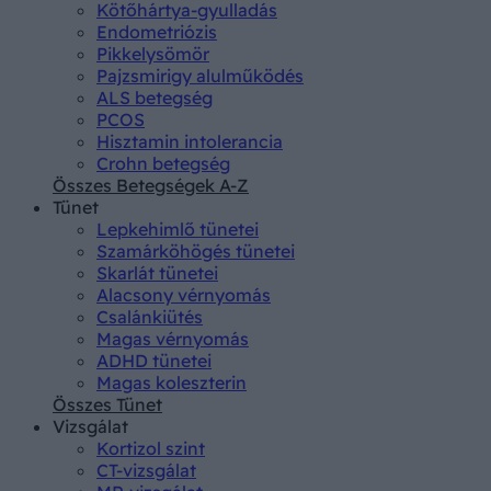
Kötőhártya-gyulladás
Endometriózis
Pikkelysömör
Pajzsmirigy alulműködés
ALS betegség
PCOS
Hisztamin intolerancia
Crohn betegség
Összes Betegségek A-Z
Tünet
Lepkehimlő tünetei
Szamárköhögés tünetei
Skarlát tünetei
Alacsony vérnyomás
Csalánkiütés
Magas vérnyomás
ADHD tünetei
Magas koleszterin
Összes Tünet
Vizsgálat
Kortizol szint
CT-vizsgálat