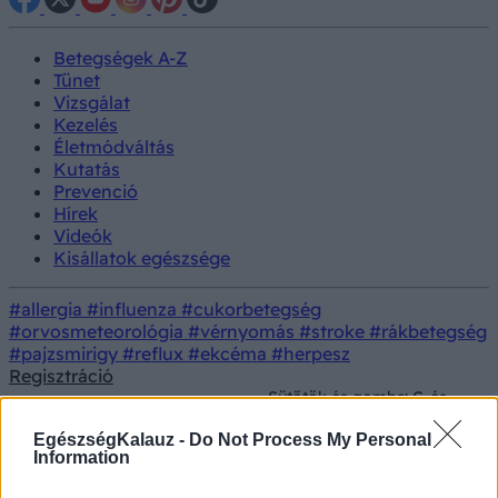
Betegségek A-Z
Tünet
Vizsgálat
Kezelés
Életmódváltás
Kutatás
Prevenció
Hírek
Videók
Kisállatok egészsége
#allergia
#influenza
#cukorbetegség
#orvosmeteorológia
#vérnyomás
#stroke
#rákbetegség
#pajzsmirigy
#reflux
#ekcéma
#herpesz
Regisztráció
Sütőtök és gomba: C-és
Prevenció
Szépségápolás
D-vitaminban gazdag
ételek őszre
EgészségKalauz -
Do Not Process My Personal
Information
Sütőtök és gomba: C-és D-