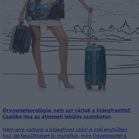
Orvosmeteorológia: nem ezt vártuk a hidegfronttól!
Csalóka lesz az átmeneti lehűlés szombaton
Nem erre vártunk a hidegfront után! A szél enyhülést
hoz, de feszültséget is: mutatjuk, mire figyelmeztet a