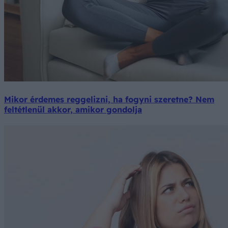
Mikor érdemes reggelizni, ha fogyni szeretne? Nem
feltétlenül akkor, amikor gondolja