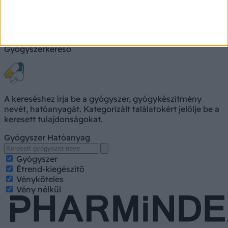
Keresés
Gyógyszerkereső
A kereséshez írja be a gyógyszer, gyógykészítmény
nevét, hatóanyagát. Kategorizált találatokért jelölje be a
keresett tulajdonságokat.
Gyógyszer
Hatóanyag
Gyógyszer
Étrend-kiegészítő
Vényköteles
Vény nélkül