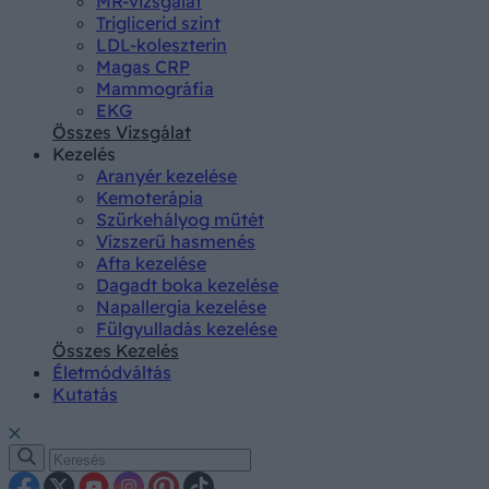
MR-vizsgálat
Triglicerid szint
LDL-koleszterin
Magas CRP
Mammográfia
EKG
Összes Vizsgálat
Kezelés
Aranyér kezelése
Kemoterápia
Szürkehályog műtét
Vízszerű hasmenés
Afta kezelése
Dagadt boka kezelése
Napallergia kezelése
Fülgyulladás kezelése
Összes Kezelés
Életmódváltás
Kutatás