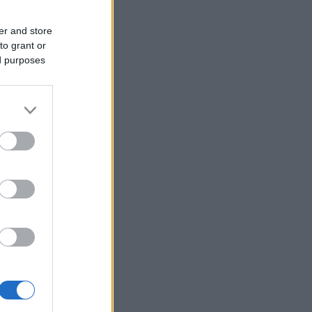
er and store
to grant or
ed purposes