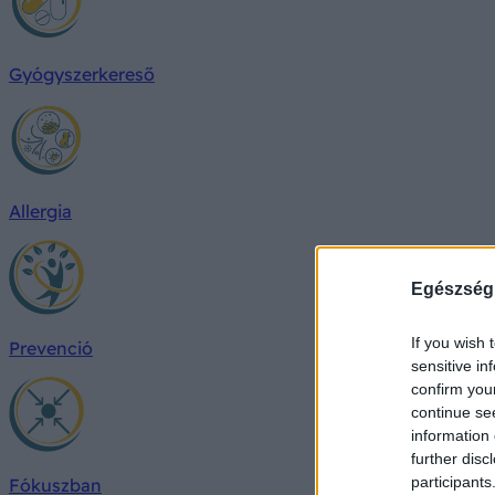
Gyógyszerkereső
Allergia
Egészség
If you wish 
Prevenció
sensitive in
confirm you
continue se
information 
further disc
participants
Fókuszban