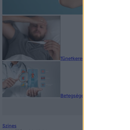
Tünetkereső
Betegségek A-Z
Színes