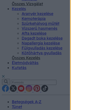
authenti
Összes Vizsgálat
Kezelés
Aranyér kezelése
Kemoterápia
Szürkehályog műtét
Vízszerű hasmenés
Afta kezelése
Dagadt boka kezelése
Napallergia kezelése
Fülgyulladás kezelése
Kötőhártya gyulladás
Összes Kezelés
Életmódváltás
Kutatás
Betegségek A-Z
Tünet