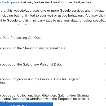
Participants
that may further disclose it to other third parties.
 that this website/app uses one or more Google services and may gath
including but not limited to your visit or usage behaviour. You may click 
 to Google and its third-party tags to use your data for below specifi
ogle consent section.
l Data Processing Opt Outs
o opt-out of the Sharing of my personal data.
In
o opt-out of the Sale of my Personal Data.
In
to opt-out of processing my Personal Data for Targeted
ing.
In
o opt-out of Collection, Use, Retention, Sale, and/or Sharing
ersonal Data that Is Unrelated with the Purposes for which it
lected.