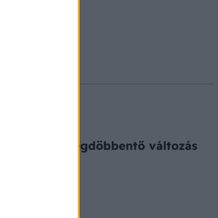
#ekcéma
#herpesz
 jele volt a megdöbbentő változás