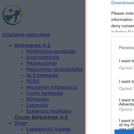
Downstream 
Please note
information 
deny consent
in below Go
Kisállatok egészsége
Betegségek A-Z
Persona
Kötőhártya-gyulladás
Endometriózis
I want t
Pikkelysömör
Opted 
Pajzsmirigy alulműködés
ALS betegség
PCOS
I want t
Hisztamin intolerancia
Opted 
Crohn betegség
Rühesség
I want 
Advertis
Lyme-kór
Opted 
Szklerózis multiplex
Összes Betegségek A-Z
I want t
Tünet
of my P
Lepkehimlő tünetei
was col