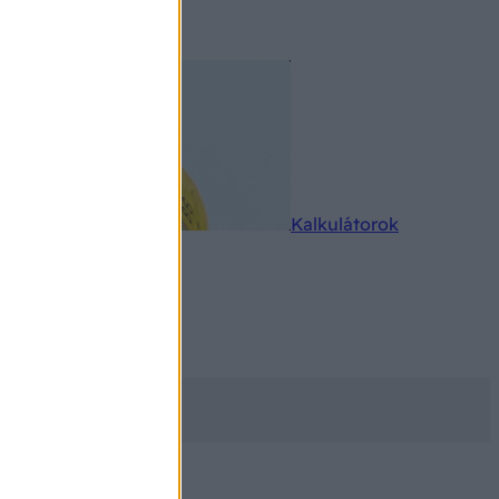
rkereső
Kalkulátorok