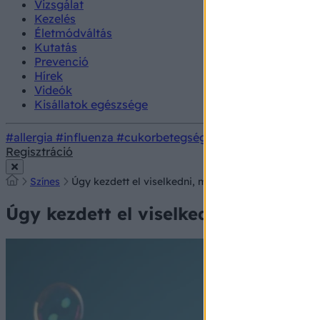
Vizsgálat
Kezelés
Életmódváltás
Kutatás
Prevenció
Hírek
Videók
Kisállatok egészsége
#allergia
#influenza
#cukorbetegség
#orvosmeteorológi
Regisztráció
Színes
Úgy kezdett el viselkedni, mint egy 4 éves – egy ri
Úgy kezdett el viselkedni, mint egy