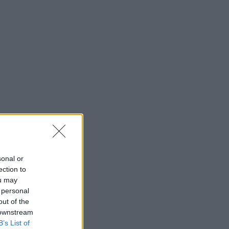
sonal or
ection to
ou may
 personal
out of the
 downstream
B’s List of