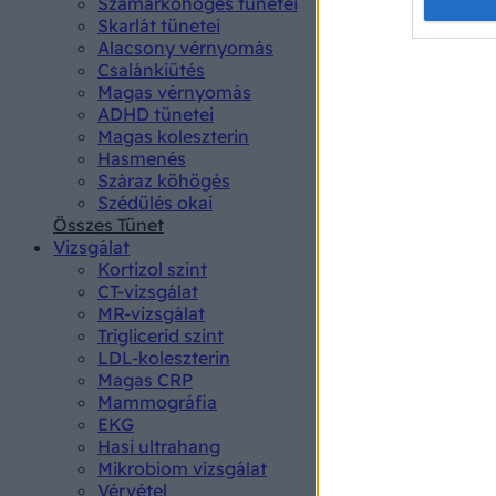
Opted 
Szamárköhögés tünetei
Skarlát tünetei
Alacsony vérnyomás
Google 
Csalánkiütés
Magas vérnyomás
I want t
ADHD tünetei
web or d
Magas koleszterin
Hasmenés
I want t
Száraz köhögés
purpose
Szédülés okai
Összes Tünet
I want 
Vizsgálat
Kortizol szint
I want t
CT-vizsgálat
web or d
MR-vizsgálat
Triglicerid szint
LDL-koleszterin
I want t
Magas CRP
or app.
Mammográfia
EKG
I want t
Hasi ultrahang
Mikrobiom vizsgálat
I want t
Vérvétel