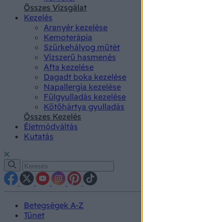
authenti
Összes Vizsgálat
Kezelés
Aranyér kezelése
Kemoterápia
Szürkehályog műtét
Vízszerű hasmenés
Afta kezelése
Dagadt boka kezelése
Napallergia kezelése
Fülgyulladás kezelése
Kötőhártya gyulladás
Összes Kezelés
Életmódváltás
Kutatás
Betegségek A-Z
Tünet