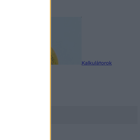
rkereső
Kalkulátorok