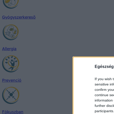
Gyógyszerkereső
Allergia
Egészség
If you wish 
Prevenció
sensitive in
confirm you
continue se
information 
further disc
participants
Fókuszban