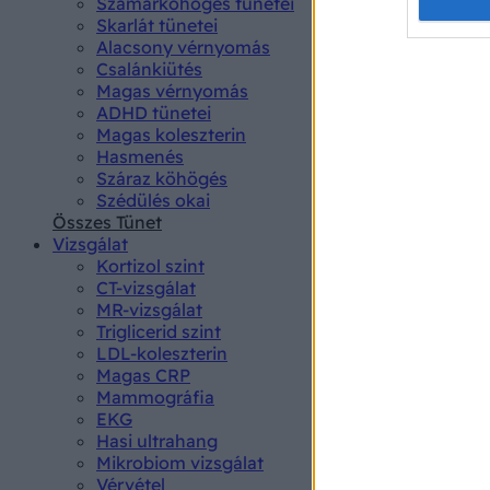
Opted 
Szamárköhögés tünetei
Skarlát tünetei
Alacsony vérnyomás
Google 
Csalánkiütés
Magas vérnyomás
I want t
ADHD tünetei
web or d
Magas koleszterin
Hasmenés
I want t
Száraz köhögés
purpose
Szédülés okai
Összes Tünet
I want 
Vizsgálat
Kortizol szint
I want t
CT-vizsgálat
web or d
MR-vizsgálat
Triglicerid szint
LDL-koleszterin
I want t
Magas CRP
or app.
Mammográfia
EKG
I want t
Hasi ultrahang
Mikrobiom vizsgálat
I want t
Vérvétel