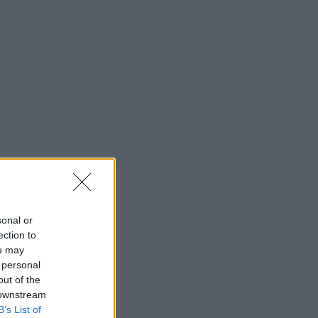
sonal or
ection to
ou may
 personal
out of the
 downstream
B’s List of