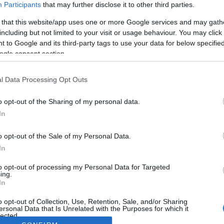
Participants
that may further disclose it to other third parties.
 that this website/app uses one or more Google services and may gath
including but not limited to your visit or usage behaviour. You may click 
 to Google and its third-party tags to use your data for below specifi
ogle consent section.
l Data Processing Opt Outs
o opt-out of the Sharing of my personal data.
In
o opt-out of the Sale of my Personal Data.
In
to opt-out of processing my Personal Data for Targeted
ing.
In
o opt-out of Collection, Use, Retention, Sale, and/or Sharing
ersonal Data that Is Unrelated with the Purposes for which it
lected.