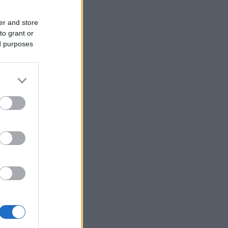
er and store
to grant or
ed purposes