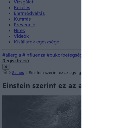
Vizsgálat
Kezelés
Életmódváltás
Kutatás
Prevenció
Hírek
Videók
Kisállatok egészsége
#allergia
#influenza
#cukorbetegség
#orvosmeteorológi
Regisztráció
Színes
Einstein szerint ez az agy igazi üzemanyaga – pedig
Einstein szerint ez az agy igazi üz