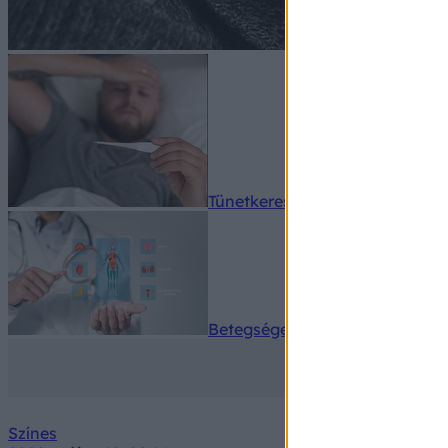
Tünetkereső
Betegségek A-Z
Színes