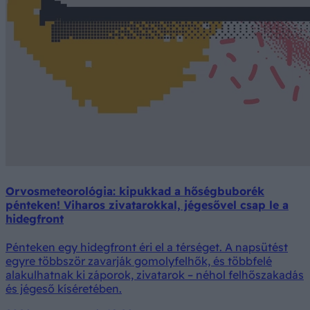
Orvosmeteorológia: kipukkad a hőségbuborék
pénteken! Viharos zivatarokkal, jégesővel csap le a
hidegfront
Pénteken egy hidegfront éri el a térséget. A napsütést
egyre többször zavarják gomolyfelhők, és többfelé
alakulhatnak ki záporok, zivatarok – néhol felhőszakadás
és jégeső kíséretében.