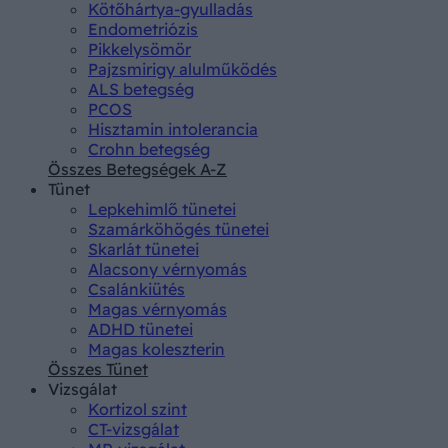
Kötőhártya-gyulladás
Endometriózis
Pikkelysömör
Pajzsmirigy alulműködés
ALS betegség
PCOS
Hisztamin intolerancia
Crohn betegség
Összes Betegségek A-Z
Tünet
Lepkehimlő tünetei
Szamárköhögés tünetei
Skarlát tünetei
Alacsony vérnyomás
Csalánkiütés
Magas vérnyomás
ADHD tünetei
Magas koleszterin
Összes Tünet
Vizsgálat
Kortizol szint
CT-vizsgálat