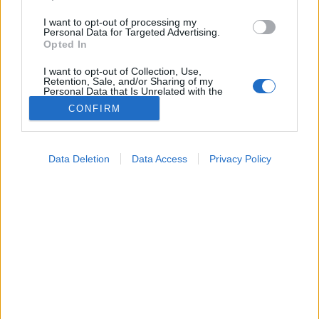
I want to opt-out of processing my
Personal Data for Targeted Advertising.
Opted In
I want to opt-out of Collection, Use,
Retention, Sale, and/or Sharing of my
Personal Data that Is Unrelated with the
Purposes for which it was collected.
CONFIRM
Opted Out
Színes
Google consents
2026. május 08. 15:24
Data Deletion
Data Access
Privacy Policy
Megosztás
Küldés
Küldés Messengeren
I want to allow Google to enable storage
related to advertising like cookies on web or
device identifiers in apps.
Tomanóczy Andrea
szerkesztő
I want to allow my user data to be sent to
Google for online advertising purposes.
I want to allow Google to send me
Red flag-ek és szakértői tanácsok a láthatatlan
personalized advertising.
adatgyűjtés ellen.
I want to allow Google to enable storage