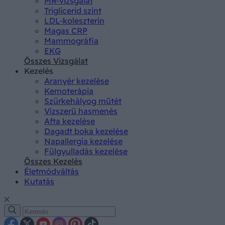
MR-vizsgálat
Triglicerid szint
LDL-koleszterin
Magas CRP
Mammográfia
EKG
Összes Vizsgálat
Kezelés
Aranyér kezelése
Kemoterápia
Szürkehályog műtét
Vízszerű hasmenés
Afta kezelése
Dagadt boka kezelése
Napallergia kezelése
Fülgyulladás kezelése
Összes Kezelés
Életmódváltás
Kutatás