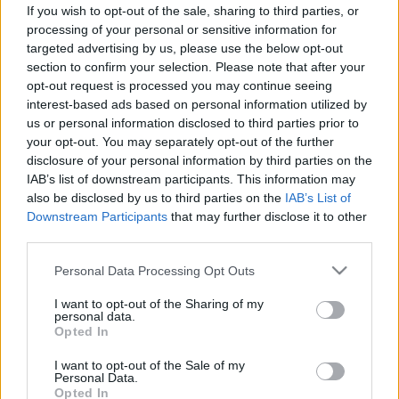
okostelefonunk? Ezt mondja a
If you wish to opt-out of the sale, sharing to third parties, or
jelenségről a szakjogász
processing of your personal or sensitive information for
targeted advertising by us, please use the below opt-out
section to confirm your selection. Please note that after your
opt-out request is processed you may continue seeing
interest-based ads based on personal information utilized by
us or personal information disclosed to third parties prior to
your opt-out. You may separately opt-out of the further
disclosure of your personal information by third parties on the
IAB’s list of downstream participants. This information may
also be disclosed by us to third parties on the
IAB’s List of
Downstream Participants
that may further disclose it to other
third parties.
Please note that this website/app uses one or more Google
Personal Data Processing Opt Outs
services and may gather and store information including but
not limited to your visit or usage behaviour. You may click to
I want to opt-out of the Sharing of my
personal data.
grant or deny consent to Google and its third-party tags to
Opted In
use your data for below specified purposes in below Google
consent section.
I want to opt-out of the Sale of my
Personal Data.
Opted In