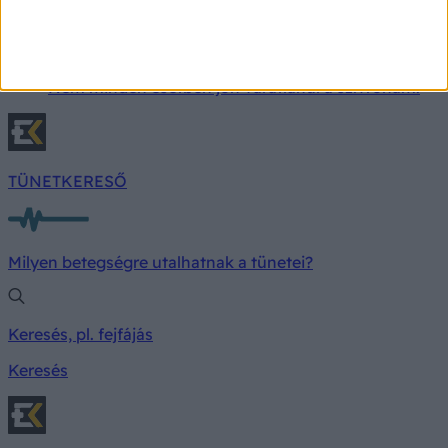
A szívroham hetekkel korábban is küldhet
figyelmeztető jeleket: ezeket a tüneteket nem
érdemes félvállról venni
Nem minden esetben jön váratlanul a szívroham.
TÜNETKERESŐ
Milyen betegségre utalhatnak a tünetei?
Keresés, pl. fejfájás
Keresés