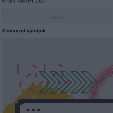
Ⓒ Vidal Next kft. 2026.
Címlapról ajánljuk