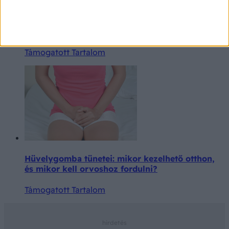
Meglepő, de a hekk és a lángos is szóba kerülhet
a nyári fáradtság ellen
Támogatott Tartalom
Hüvelygomba tünetei: mikor kezelhető otthon,
és mikor kell orvoshoz fordulni?
Támogatott Tartalom