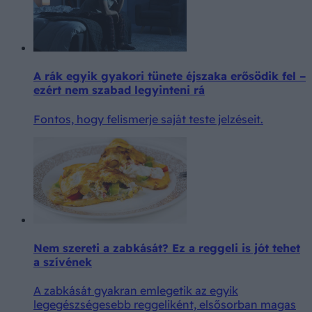
A rák egyik gyakori tünete éjszaka erősödik fel –
ezért nem szabad legyinteni rá
Fontos, hogy felismerje saját teste jelzéseit.
Nem szereti a zabkását? Ez a reggeli is jót tehet
a szívének
A zabkását gyakran emlegetik az egyik
legegészségesebb reggeliként, elsősorban magas