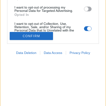
I want to opt-out of processing my
Personal Data for Targeted Advertising.
Opted In
I want to opt-out of Collection, Use,
Retention, Sale, and/or Sharing of my
Personal Data that Is Unrelated with the
Purposes for which it was collected.
CONFIRM
Opted Out
Google consents
Data Deletion
Data Access
Privacy Policy
I want to allow Google to enable storage
related to advertising like cookies on web or
Lelki egészség
2026. január 31. 13:54
device identifiers in apps.
Megosztás
Küldés
Küldés Messengeren
I want to allow my user data to be sent to
Google for online advertising purposes.
PTA
I want to allow Google to send me
szerző
personalized advertising.
I want to allow Google to enable storage