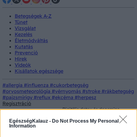
Betegségek A-Z
Tünet
Vizsgálat
Kezelés
Életmódváltás
Kutatás
Prevenció
Hírek
Videók
Kisállatok egészsége
#allergia
#influenza
#cukorbetegség
#orvosmeteorológia
#vérnyomás
#stroke
#rákbetegség
#pajzsmirigy
#reflux
#ekcéma
#herpesz
Regisztráció
Digitális detox és dopamine-
Lelki
dömping: ez történik az
Prevenció
egészség
agyunkkal, ha egész nap a
EgészségKalauz -
Do Not Process My Personal
telefonunkat nézzük
Information