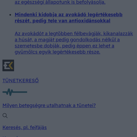
az egészségi állapotunk is befolyásolja.
Mindenki kidobja az avokádó legértékesebb
részét, pedig tele van antioxidánsokkal
Az avokádót a legtöbben félbevágják, kikanalazzák
a húsát, a magját pedig gondolkodás nélkül a
szemetesbe dobják, pedig éppen ez lehet a
gyümölcs egyik legértékesebb része.
TÜNETKERESŐ
Milyen betegségre utalhatnak a tünetei?
Keresés, pl. fejfájás