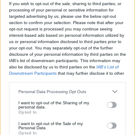
Digitális detox és dopamine-
If you wish to opt-out of the sale, sharing to third parties, or
dömping: ez történik az agyunkkal,
processing of your personal or sensitive information for
targeted advertising by us, please use the below opt-out
ha egész nap a telefonunkat
section to confirm your selection. Please note that after your
nézzük
opt-out request is processed you may continue seeing
interest-based ads based on personal information utilized by
us or personal information disclosed to third parties prior to
your opt-out. You may separately opt-out of the further
disclosure of your personal information by third parties on the
IAB’s list of downstream participants. This information may
also be disclosed by us to third parties on the
IAB’s List of
Downstream Participants
that may further disclose it to other
third parties.
Please note that this website/app uses one or more Google
Personal Data Processing Opt Outs
services and may gather and store information including but
not limited to your visit or usage behaviour. You may click to
I want to opt-out of the Sharing of my
personal data.
grant or deny consent to Google and its third-party tags to
Opted In
use your data for below specified purposes in below Google
consent section.
I want to opt-out of the Sale of my
Personal Data.
Opted In