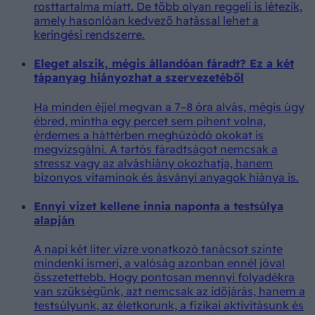
rosttartalma miatt. De több olyan reggeli is létezik,
amely hasonlóan kedvező hatással lehet a
keringési rendszerre.
Eleget alszik, mégis állandóan fáradt? Ez a két
tápanyag hiányozhat a szervezetéből
Ha minden éjjel megvan a 7–8 óra alvás, mégis úgy
ébred, mintha egy percet sem pihent volna,
érdemes a háttérben meghúzódó okokat is
megvizsgálni. A tartós fáradtságot nemcsak a
stressz vagy az alváshiány okozhatja, hanem
bizonyos vitaminok és ásványi anyagok hiánya is.
Ennyi vizet kellene innia naponta a testsúlya
alapján
A napi két liter vízre vonatkozó tanácsot szinte
mindenki ismeri, a valóság azonban ennél jóval
összetettebb. Hogy pontosan mennyi folyadékra
van szükségünk, azt nemcsak az időjárás, hanem a
testsúlyunk, az életkorunk, a fizikai aktivitásunk és