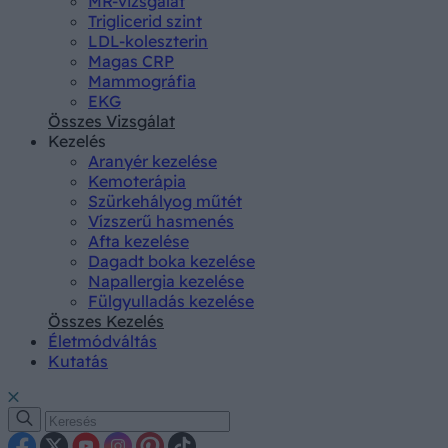
MR-vizsgálat
Triglicerid szint
LDL-koleszterin
Magas CRP
Mammográfia
EKG
Összes Vizsgálat
Kezelés
Aranyér kezelése
Kemoterápia
Szürkehályog műtét
Vízszerű hasmenés
Afta kezelése
Dagadt boka kezelése
Napallergia kezelése
Fülgyulladás kezelése
Összes Kezelés
Életmódváltás
Kutatás