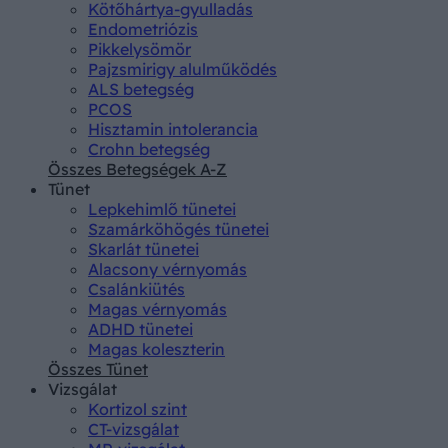
Kötőhártya-gyulladás
Endometriózis
Pikkelysömör
Pajzsmirigy alulműködés
ALS betegség
PCOS
Hisztamin intolerancia
Crohn betegség
Összes Betegségek A-Z
Tünet
Lepkehimlő tünetei
Szamárköhögés tünetei
Skarlát tünetei
Alacsony vérnyomás
Csalánkiütés
Magas vérnyomás
ADHD tünetei
Magas koleszterin
Összes Tünet
Vizsgálat
Kortizol szint
CT-vizsgálat