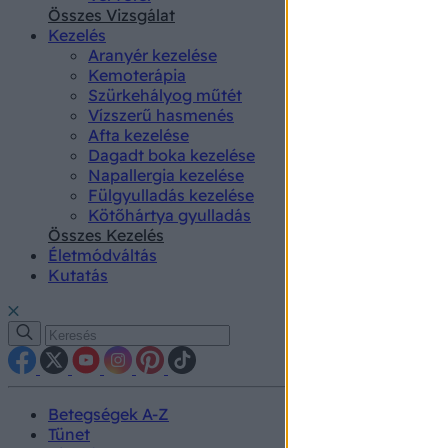
authenti
Összes Vizsgálat
Kezelés
Aranyér kezelése
Kemoterápia
Szürkehályog műtét
Vízszerű hasmenés
Afta kezelése
Dagadt boka kezelése
Napallergia kezelése
Fülgyulladás kezelése
Kötőhártya gyulladás
Összes Kezelés
Életmódváltás
Kutatás
Betegségek A-Z
Tünet