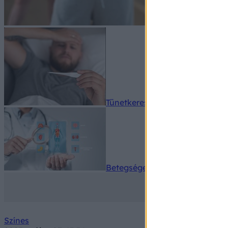
Tünetkereső
Betegségek A-Z
Színes