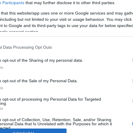
Participants
that may further disclose it to other third parties.
 that this website/app uses one or more Google services and may gath
including but not limited to your visit or usage behaviour. You may click 
 to Google and its third-party tags to use your data for below specifi
ogle consent section.
l Data Processing Opt Outs
o opt-out of the Sharing of my personal data.
In
o opt-out of the Sale of my Personal Data.
In
to opt-out of processing my Personal Data for Targeted
ing.
In
o opt-out of Collection, Use, Retention, Sale, and/or Sharing
ersonal Data that Is Unrelated with the Purposes for which it
lected.