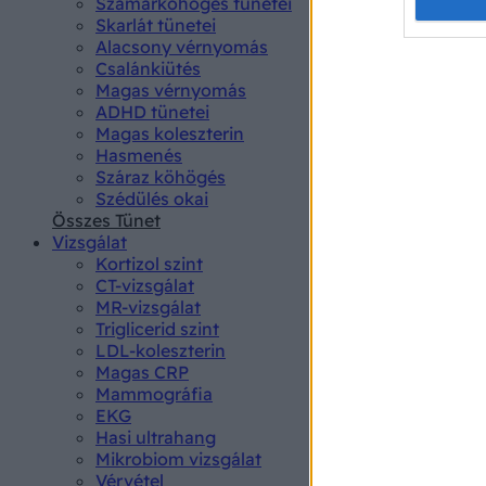
Opted 
Szamárköhögés tünetei
Skarlát tünetei
Alacsony vérnyomás
Google 
Csalánkiütés
Magas vérnyomás
I want t
ADHD tünetei
web or d
Magas koleszterin
Hasmenés
I want t
Száraz köhögés
purpose
Szédülés okai
Összes Tünet
I want 
Vizsgálat
Kortizol szint
I want t
CT-vizsgálat
web or d
MR-vizsgálat
Triglicerid szint
LDL-koleszterin
I want t
Magas CRP
or app.
Mammográfia
EKG
I want t
Hasi ultrahang
Mikrobiom vizsgálat
I want t
Vérvétel