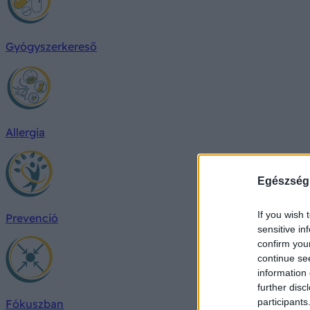
Gyógyszerkereső
Allergia
Egészség
If you wish 
Prevenció
sensitive in
confirm you
continue se
information 
further disc
participants
Fókuszban