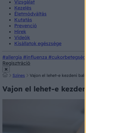
Vizsgálat
Kezelés
Életmódváltás
Kutatás
Prevenció
Hírek
Videók
Kisállatok egészsége
#allergia
#influenza
#cukorbetegség
#orvosmeteorológi
Regisztráció
Színes
Vajon el lehet-e kezdeni balettozni felnőttként? Mir
Vajon el lehet-e kezdeni balettozni 