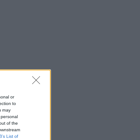
sonal or
ection to
ou may
 personal
out of the
 downstream
B’s List of