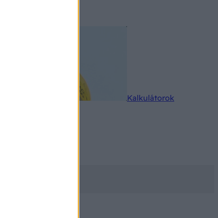
rkereső
Kalkulátorok