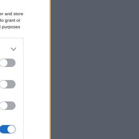
er and store
to grant or
ed purposes