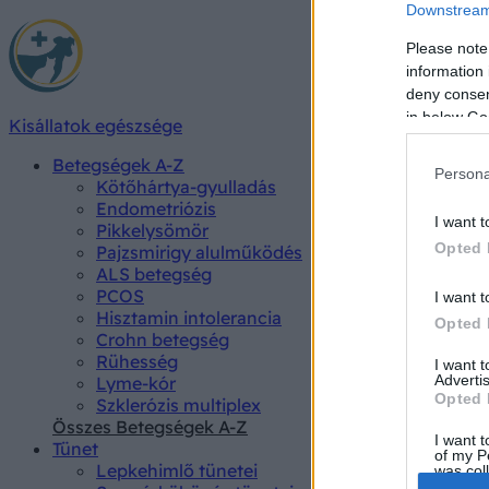
Downstream 
Please note
information 
deny consent
in below Go
Kisállatok egészsége
Betegségek A-Z
Persona
Kötőhártya-gyulladás
Endometriózis
I want t
Pikkelysömör
Opted 
Pajzsmirigy alulműködés
ALS betegség
PCOS
I want t
Hisztamin intolerancia
Opted 
Crohn betegség
Rühesség
I want 
Advertis
Lyme-kór
Opted 
Szklerózis multiplex
Összes Betegségek A-Z
I want t
Tünet
of my P
Lepkehimlő tünetei
was col