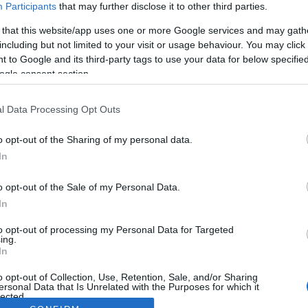
Participants
that may further disclose it to other third parties.
 that this website/app uses one or more Google services and may gath
including but not limited to your visit or usage behaviour. You may click 
 to Google and its third-party tags to use your data for below specifi
ogle consent section.
l Data Processing Opt Outs
o opt-out of the Sharing of my personal data.
In
o opt-out of the Sale of my Personal Data.
In
to opt-out of processing my Personal Data for Targeted
ing.
In
o opt-out of Collection, Use, Retention, Sale, and/or Sharing
ersonal Data that Is Unrelated with the Purposes for which it
lected.