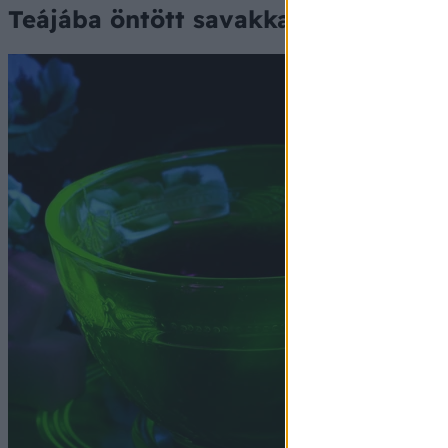
Teájába öntött savakkal, vegyszere