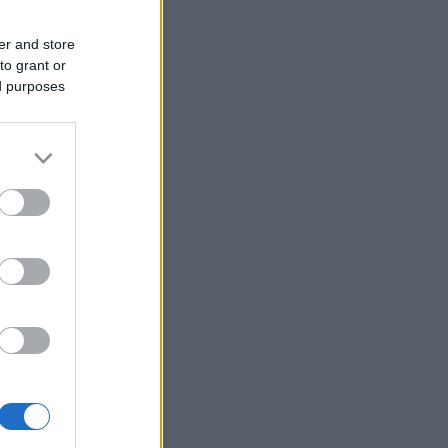
er and store
to grant or
ed purposes