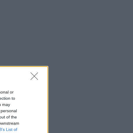
sonal or
ection to
ou may
 personal
out of the
 downstream
B’s List of