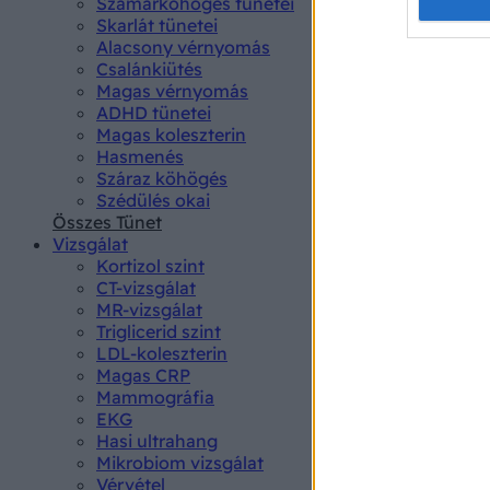
Opted 
Szamárköhögés tünetei
Skarlát tünetei
Alacsony vérnyomás
Google 
Csalánkiütés
Magas vérnyomás
I want t
ADHD tünetei
web or d
Magas koleszterin
Hasmenés
I want t
Száraz köhögés
purpose
Szédülés okai
Összes Tünet
I want 
Vizsgálat
Kortizol szint
I want t
CT-vizsgálat
web or d
MR-vizsgálat
Triglicerid szint
LDL-koleszterin
I want t
Magas CRP
or app.
Mammográfia
EKG
I want t
Hasi ultrahang
Mikrobiom vizsgálat
I want t
Vérvétel