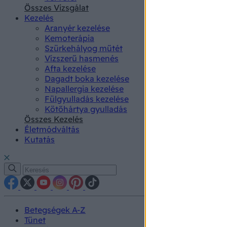
authenti
Összes Vizsgálat
Kezelés
Aranyér kezelése
Kemoterápia
Szürkehályog műtét
Vízszerű hasmenés
Afta kezelése
Dagadt boka kezelése
Napallergia kezelése
Fülgyulladás kezelése
Kötőhártya gyulladás
Összes Kezelés
Életmódváltás
Kutatás
Betegségek A-Z
Tünet