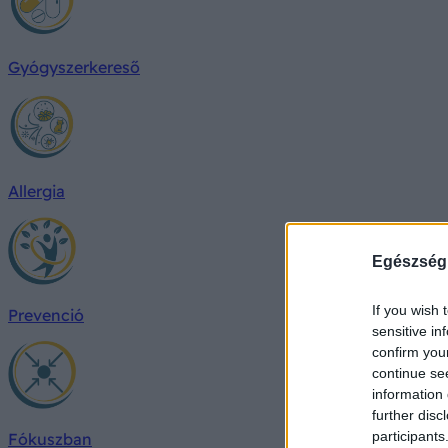
Gyógyszerkereső
Allergia
Egészség
If you wish 
Prevenció
sensitive in
confirm you
continue se
information 
further disc
participants
Fókuszban