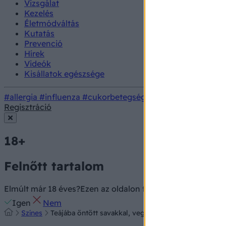
Vizsgálat
Kezelés
Életmódváltás
Kutatás
Prevenció
Hírek
Videók
Kisállatok egészsége
#allergia
#influenza
#cukorbetegség
#orvosmeteorológi
Regisztráció
18+
Felnőtt tartalom
Elmúlt már 18 éves?
Ezen az oldalon felnőtt tartalom találh
Igen
Nem
Színes
Teájába öntött savakkal, vegyszerekkel mérgezte ko