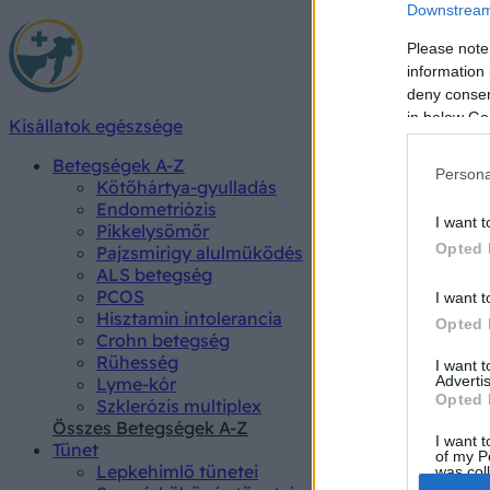
Downstream 
Please note
information 
deny consent
in below Go
Kisállatok egészsége
Betegségek A-Z
Persona
Kötőhártya-gyulladás
Endometriózis
I want t
Pikkelysömör
Opted 
Pajzsmirigy alulműködés
ALS betegség
PCOS
I want t
Hisztamin intolerancia
Opted 
Crohn betegség
Rühesség
I want 
Advertis
Lyme-kór
Opted 
Szklerózis multiplex
Összes Betegségek A-Z
I want t
Tünet
of my P
Lepkehimlő tünetei
was col