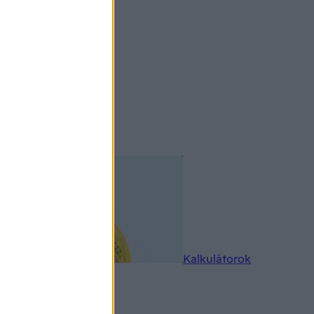
rkereső
Kalkulátorok