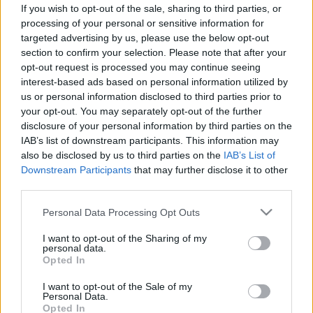
szendvicsgeneráció hétköznapi
If you wish to opt-out of the sale, sharing to third parties, or
hősei
processing of your personal or sensitive information for
targeted advertising by us, please use the below opt-out
section to confirm your selection. Please note that after your
opt-out request is processed you may continue seeing
interest-based ads based on personal information utilized by
us or personal information disclosed to third parties prior to
your opt-out. You may separately opt-out of the further
disclosure of your personal information by third parties on the
IAB’s list of downstream participants. This information may
also be disclosed by us to third parties on the
IAB’s List of
Downstream Participants
that may further disclose it to other
third parties.
Please note that this website/app uses one or more Google
Personal Data Processing Opt Outs
services and may gather and store information including but
not limited to your visit or usage behaviour. You may click to
I want to opt-out of the Sharing of my
personal data.
grant or deny consent to Google and its third-party tags to
Opted In
use your data for below specified purposes in below Google
consent section.
I want to opt-out of the Sale of my
Personal Data.
Opted In