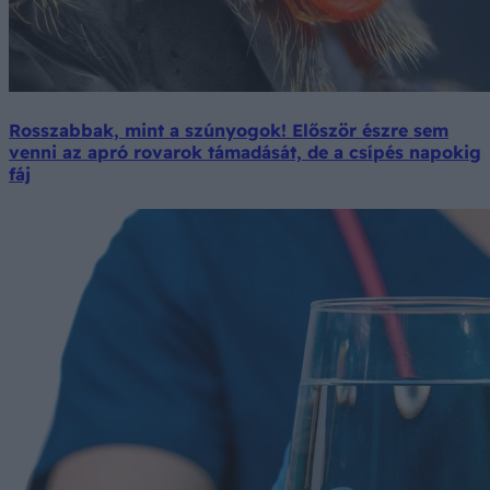
Rosszabbak, mint a szúnyogok! Először észre sem
venni az apró rovarok támadását, de a csípés napokig
fáj