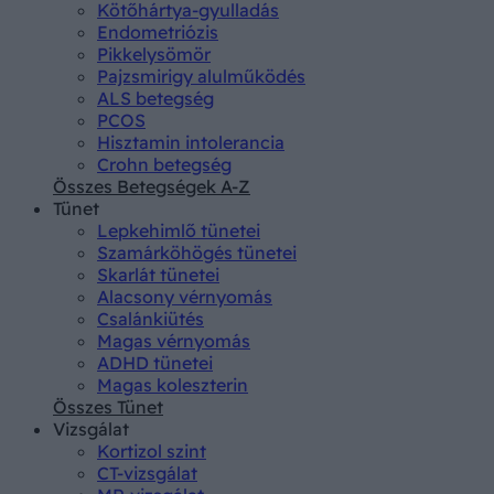
Kötőhártya-gyulladás
Endometriózis
Pikkelysömör
Pajzsmirigy alulműködés
ALS betegség
PCOS
Hisztamin intolerancia
Crohn betegség
Összes Betegségek A-Z
Tünet
Lepkehimlő tünetei
Szamárköhögés tünetei
Skarlát tünetei
Alacsony vérnyomás
Csalánkiütés
Magas vérnyomás
ADHD tünetei
Magas koleszterin
Összes Tünet
Vizsgálat
Kortizol szint
CT-vizsgálat