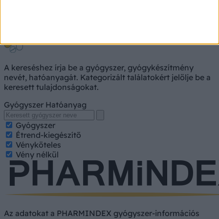
Gyógyszerkereső
A kereséshez írja be a gyógyszer, gyógykészítmény
nevét, hatóanyagát. Kategorizált találatokért jelölje be a
keresett tulajdonságokat.
Gyógyszer
Hatóanyag
Gyógyszer
Étrend-kiegészítő
Vényköteles
Vény nélkül
Az adatokat a PHARMINDEX gyógyszer-információs