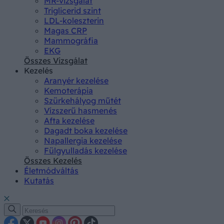
MR-vizsgálat
Triglicerid szint
LDL-koleszterin
Magas CRP
Mammográfia
EKG
Összes Vizsgálat
Kezelés
Aranyér kezelése
Kemoterápia
Szürkehályog műtét
Vízszerű hasmenés
Afta kezelése
Dagadt boka kezelése
Napallergia kezelése
Fülgyulladás kezelése
Összes Kezelés
Életmódváltás
Kutatás