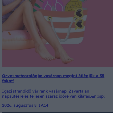
Orvosmeteorológia: vasárnap megint átlépjük a 35
fokot!
Igazi strandidő vár ránk vasárnap! Zavartalan
napsütésre és teljesen száraz időre van kilátás.&nbsp;
2026. augusztus 8. 19:14