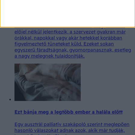
Ne írja a hőség számlájára! Ezek a tünetek
közelgő szívinfarktusra utalhatnak
A szívinfarktus sok esetben nem egyik pillanatról a
másikra alakul ki. Bár előfordulhat, hogy minden
előjel nélkül jelentkezik, a szervezet gyakran már
órákkal, napokkal vagy akár hetekkel korábban
figyelmeztető tüneteket küld. Ezeket sokan
egyszerű fáradtságnak, gyomorpanasznak, esetleg
a nagy melegnek tulajdonítják.
Ezt bánja meg a legtöbb ember a halála előtt
Egy ausztrál palliatív szakápoló szerint meglepően
hasonló válaszokat adnak azok, akik már tudják,