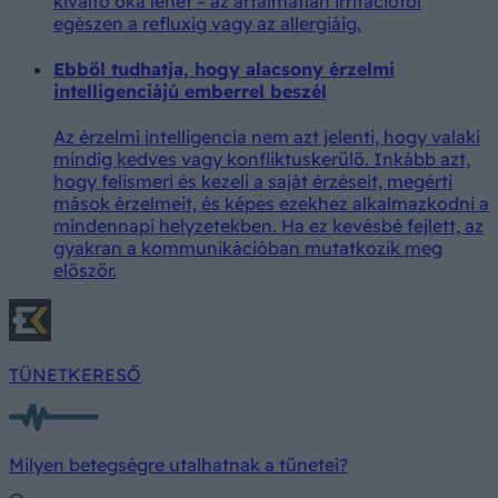
kiváltó oka lehet – az ártalmatlan irritációtól
egészen a refluxig vagy az allergiáig.
Ebből tudhatja, hogy alacsony érzelmi
intelligenciájú emberrel beszél
Az érzelmi intelligencia nem azt jelenti, hogy valaki
mindig kedves vagy konfliktuskerülő. Inkább azt,
hogy felismeri és kezeli a saját érzéseit, megérti
mások érzelmeit, és képes ezekhez alkalmazkodni a
mindennapi helyzetekben. Ha ez kevésbé fejlett, az
gyakran a kommunikációban mutatkozik meg
először.
TÜNETKERESŐ
Milyen betegségre utalhatnak a tünetei?