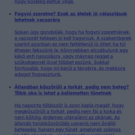
hogy közeleg életük vége.
Fogyni szeretne? Ezek az ételek jó választások
lehetnek vacsorára
Sokan úgy gondolják, hogy ha fogyni szeretnének,
a vacsorát teljesen ki kell hagyniuk. A szakemberek
szerint azonban ez nem feltétlenül jó ötlet: ha túl
éhesen fekszünk le, könnyebben elcsábulunk egy
késő esti nassolásra, vagy másnap reggel a
szükségesnél jóval többet eszünk. Sokkal
fontosabb, hogy mi kerül a tányérra, és mekkora
adagot fogyasztunk.
Állandóan köszörüli a torkát, pedig nem beteg?
Több oka is lehet a kellemetlen tünetnek
Ha naponta többször is azon kapja magát, hogy
megköszörüli a torkát, pedig nem fáj a torka és
nem köhög, érdemes utánajárni az okának. Az
állandó torokköszörülés ugyanis nem önálló
betegség, hanem egy tünet, amelynek számos