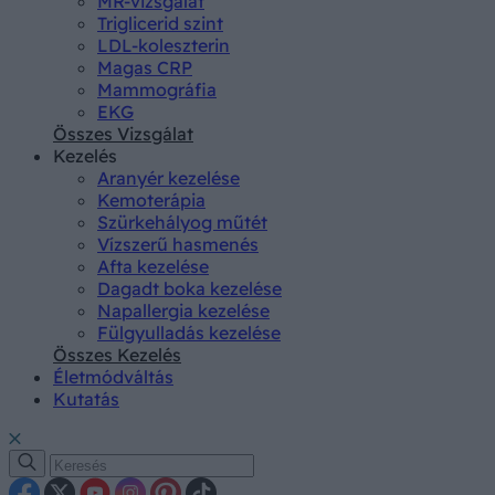
MR-vizsgálat
Triglicerid szint
LDL-koleszterin
Magas CRP
Mammográfia
EKG
Összes Vizsgálat
Kezelés
Aranyér kezelése
Kemoterápia
Szürkehályog műtét
Vízszerű hasmenés
Afta kezelése
Dagadt boka kezelése
Napallergia kezelése
Fülgyulladás kezelése
Összes Kezelés
Életmódváltás
Kutatás