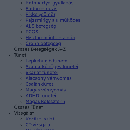
Kötőhártya-gyulladás
Endometriózis
Pikkelysömör
Pajzsmirigy alulműködés
ALS betegség
PCOS
Hisztamin intolerancia
Crohn betegség
Összes Betegségek A-Z
Tünet
Lepkehimlő tünetei
Szamárköhögés tünetei
Skarlát tünetei
Alacsony vérnyomás
Csalánkiütés
Magas vérnyomás
ADHD tünetei
Magas koleszterin
Összes Tünet
Vizsgálat
Kortizol szint
CT-vizsgálat