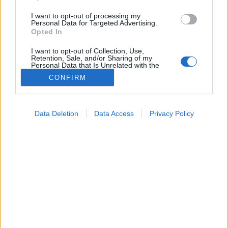
I want to opt-out of processing my
Personal Data for Targeted Advertising.
Opted In
I want to opt-out of Collection, Use,
Retention, Sale, and/or Sharing of my
Personal Data that Is Unrelated with the
Purposes for which it was collected.
CONFIRM
Opted Out
Tünet
Google consents
2025. március 09. 19:54
Data Deletion
Data Access
Privacy Policy
Megosztás
Küldés
Küldés Messengeren
I want to allow Google to enable storage
related to advertising like cookies on web or
device identifiers in apps.
Egészségkalauz
Egészségkalauz
I want to allow my user data to be sent to
Google for online advertising purposes.
I want to allow Google to send me
A prosztata megnagyobbodását nem csupán a
personalized advertising.
kellemetlen tünetek miatt szükséges kezeltetni.
I want to allow Google to enable storage