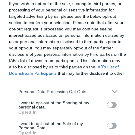
ezért veszélyes az, ha nem
If you wish to opt-out of the sale, sharing to third parties, or
kezelteti
processing of your personal or sensitive information for
targeted advertising by us, please use the below opt-out
section to confirm your selection. Please note that after your
opt-out request is processed you may continue seeing
interest-based ads based on personal information utilized by
us or personal information disclosed to third parties prior to
your opt-out. You may separately opt-out of the further
disclosure of your personal information by third parties on the
IAB’s list of downstream participants. This information may
also be disclosed by us to third parties on the
IAB’s List of
Downstream Participants
that may further disclose it to other
third parties.
Please note that this website/app uses one or more Google
Personal Data Processing Opt Outs
services and may gather and store information including but
not limited to your visit or usage behaviour. You may click to
I want to opt-out of the Sharing of my
personal data.
grant or deny consent to Google and its third-party tags to
Opted In
use your data for below specified purposes in below Google
consent section.
I want to opt-out of the Sale of my
Personal Data.
Opted In