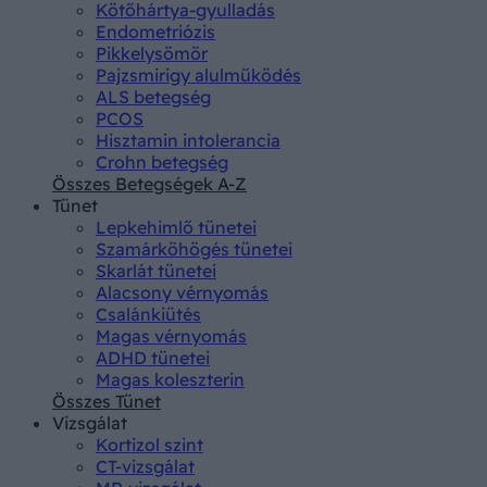
Kötőhártya-gyulladás
Endometriózis
Pikkelysömör
Pajzsmirigy alulműködés
ALS betegség
PCOS
Hisztamin intolerancia
Crohn betegség
Összes Betegségek A-Z
Tünet
Lepkehimlő tünetei
Szamárköhögés tünetei
Skarlát tünetei
Alacsony vérnyomás
Csalánkiütés
Magas vérnyomás
ADHD tünetei
Magas koleszterin
Összes Tünet
Vizsgálat
Kortizol szint
CT-vizsgálat