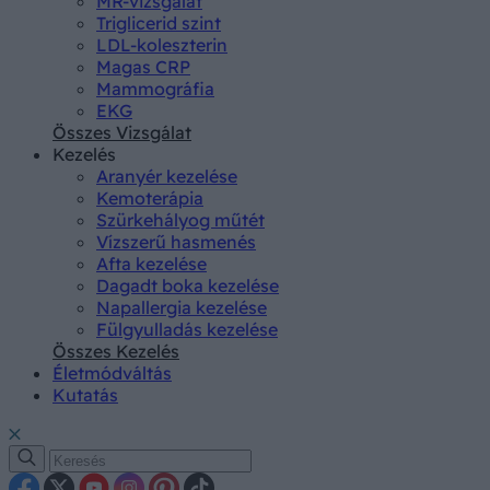
MR-vizsgálat
Triglicerid szint
LDL-koleszterin
Magas CRP
Mammográfia
EKG
Összes Vizsgálat
Kezelés
Aranyér kezelése
Kemoterápia
Szürkehályog műtét
Vízszerű hasmenés
Afta kezelése
Dagadt boka kezelése
Napallergia kezelése
Fülgyulladás kezelése
Összes Kezelés
Életmódváltás
Kutatás