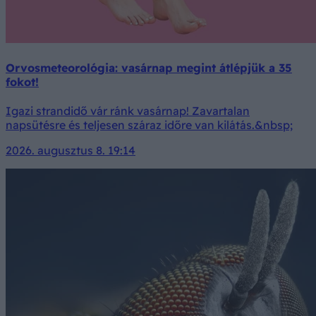
Orvosmeteorológia: vasárnap megint átlépjük a 35
fokot!
Igazi strandidő vár ránk vasárnap! Zavartalan
napsütésre és teljesen száraz időre van kilátás.&nbsp;
2026. augusztus 8. 19:14