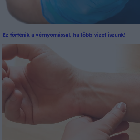
Ez történik a vérnyomással, ha több vizet iszunk!