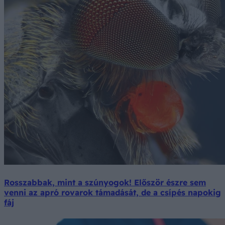
Rosszabbak, mint a szúnyogok! Először észre sem
venni az apró rovarok támadását, de a csípés napokig
fáj