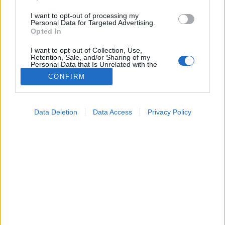
I want to opt-out of processing my
Personal Data for Targeted Advertising.
Opted In
I want to opt-out of Collection, Use,
Retention, Sale, and/or Sharing of my
Personal Data that Is Unrelated with the
Purposes for which it was collected.
CONFIRM
Opted Out
Tünet
2026. január 25. 16:54
Google consents
Megosztás
Küldés
Küldés Messengeren
Data Deletion
Data Access
Privacy Policy
I want to allow Google to enable storage
related to advertising like cookies on web or
Petrás Gabriella
device identifiers in apps.
online szerkesztő
I want to allow my user data to be sent to
Google for online advertising purposes.
Ha heteken át nem múlik, az már nem ártalmatlan
I want to allow Google to send me
tünet.
personalized advertising.
I want to allow Google to enable storage