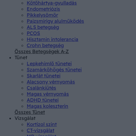
Kötőhártya-gyulladás
Endometriózis
Pikkelysömör
Pajzsmirigy alulműködés
ALS betegség
PCOS
Hisztamin intolerancia
Crohn betegség
Összes Betegségek A-Z
Tünet
Lepkehimlő tünetei
Szamárköhögés tünetei
Skarlát tünetei
Alacsony vérnyomás
Csalánkiütés
Magas vérnyomás
ADHD tünetei
Magas koleszterin
Összes Tünet
Vizsgálat
Kortizol szint
CT-vizsgálat