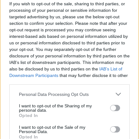
látását – 10-ből 9 esetben
If you wish to opt-out of the sale, sharing to third parties, or
megelőzhető lenne
processing of your personal or sensitive information for
targeted advertising by us, please use the below opt-out
section to confirm your selection. Please note that after your
opt-out request is processed you may continue seeing
interest-based ads based on personal information utilized by
us or personal information disclosed to third parties prior to
your opt-out. You may separately opt-out of the further
disclosure of your personal information by third parties on the
IAB’s list of downstream participants. This information may
also be disclosed by us to third parties on the
IAB’s List of
Downstream Participants
that may further disclose it to other
third parties.
Please note that this website/app uses one or more Google
Personal Data Processing Opt Outs
services and may gather and store information including but
not limited to your visit or usage behaviour. You may click to
I want to opt-out of the Sharing of my
personal data.
grant or deny consent to Google and its third-party tags to
Opted In
use your data for below specified purposes in below Google
consent section.
I want to opt-out of the Sale of my
Personal Data.
Opted In