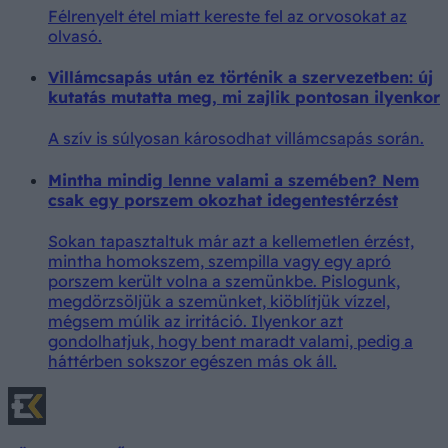
Félrenyelt étel miatt kereste fel az orvosokat az
olvasó.
Villámcsapás után ez történik a szervezetben: új
kutatás mutatta meg, mi zajlik pontosan ilyenkor
A szív is súlyosan károsodhat villámcsapás során.
Mintha mindig lenne valami a szemében? Nem
csak egy porszem okozhat idegentestérzést
Sokan tapasztaltuk már azt a kellemetlen érzést,
mintha homokszem, szempilla vagy egy apró
porszem került volna a szemünkbe. Pislogunk,
megdörzsöljük a szemünket, kiöblítjük vízzel,
mégsem múlik az irritáció. Ilyenkor azt
gondolhatjuk, hogy bent maradt valami, pedig a
háttérben sokszor egészen más ok áll.