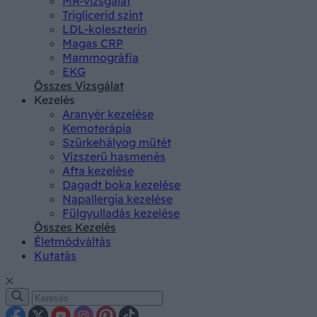
MR-vizsgálat
Triglicerid szint
LDL-koleszterin
Magas CRP
Mammográfia
EKG
Összes Vizsgálat
Kezelés
Aranyér kezelése
Kemoterápia
Szürkehályog műtét
Vízszerű hasmenés
Afta kezelése
Dagadt boka kezelése
Napallergia kezelése
Fülgyulladás kezelése
Összes Kezelés
Életmódváltás
Kutatás