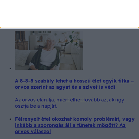
emiatt a 65 éves nő
A „meghalok a boldogságtól” majdnem szó szerint
valóra vált.
A 8-8-8 szabály lehet a hosszú élet egyik titka –
orvos szerint az agyat és a szívet is védi
Az orvos elárulja, miért élhet tovább az, aki így
osztja be a napját.
Félrenyelt étel okozhat komoly problémát, vagy
inkább a szorongás áll a tünetek mögött? Az
orvos válaszol