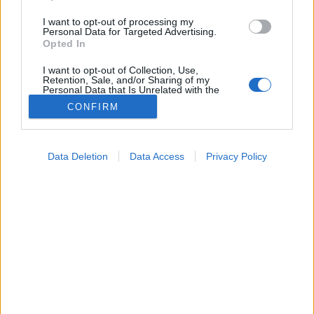
I want to opt-out of processing my
Personal Data for Targeted Advertising.
Opted In
I want to opt-out of Collection, Use,
Retention, Sale, and/or Sharing of my
Personal Data that Is Unrelated with the
Purposes for which it was collected.
CONFIRM
Opted Out
Tünet
Google consents
2026. július 03. 16:34
Data Deletion
Data Access
Privacy Policy
Megosztás
Küldés
Küldés Messengeren
I want to allow Google to enable storage
related to advertising like cookies on web or
device identifiers in apps.
Tomanóczy Andrea
szerkesztő
I want to allow my user data to be sent to
Google for online advertising purposes.
I want to allow Google to send me
Évente közel ezer ember veszti el látását
personalized advertising.
cukorbetegség szövődményei miatt.
I want to allow Google to enable storage