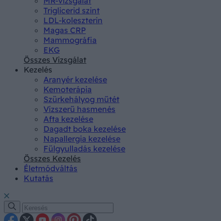
MR-vizsgálat
Triglicerid szint
LDL-koleszterin
Magas CRP
Mammográfia
EKG
Összes Vizsgálat
Kezelés
Aranyér kezelése
Kemoterápia
Szürkehályog műtét
Vízszerű hasmenés
Afta kezelése
Dagadt boka kezelése
Napallergia kezelése
Fülgyulladás kezelése
Összes Kezelés
Életmódváltás
Kutatás