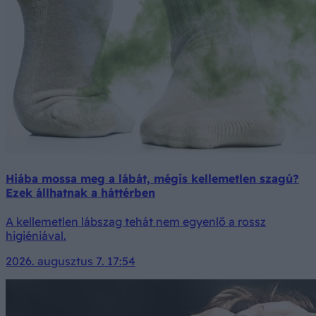
Hiába mossa meg a lábát, mégis kellemetlen szagú?
Ezek állhatnak a háttérben
A kellemetlen lábszag tehát nem egyenlő a rossz
higiéniával.
2026. augusztus 7. 17:54