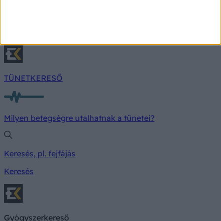
anyajegyvizsgálaton. A szakemberek szerint a
rendszeres ellenőrzés és a tudatos napvédelem
életet menthet, hiszen a korai stádiumban felismert
bőrrák gyógyulási esélyei kiemelkedően jók.
TÜNETKERESŐ
Milyen betegségre utalhatnak a tünetei?
Keresés, pl. fejfájás
Keresés
Gyógyszerkereső