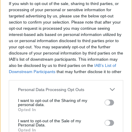
Hasonlít kettő, de máshogy kell
If you wish to opt-out of the sale, sharing to third parties, or
kezelni!
processing of your personal or sensitive information for
targeted advertising by us, please use the below opt-out
section to confirm your selection. Please note that after your
opt-out request is processed you may continue seeing
interest-based ads based on personal information utilized by
us or personal information disclosed to third parties prior to
your opt-out. You may separately opt-out of the further
disclosure of your personal information by third parties on the
IAB’s list of downstream participants. This information may
also be disclosed by us to third parties on the
IAB’s List of
Downstream Participants
that may further disclose it to other
third parties.
Please note that this website/app uses one or more Google
Personal Data Processing Opt Outs
services and may gather and store information including but
not limited to your visit or usage behaviour. You may click to
I want to opt-out of the Sharing of my
personal data.
grant or deny consent to Google and its third-party tags to
Opted In
use your data for below specified purposes in below Google
consent section.
I want to opt-out of the Sale of my
Personal Data.
Opted In