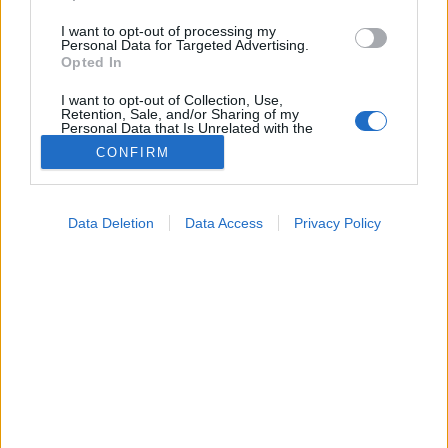
I want to opt-out of processing my
Personal Data for Targeted Advertising.
Opted In
I want to opt-out of Collection, Use,
Retention, Sale, and/or Sharing of my
Personal Data that Is Unrelated with the
Purposes for which it was collected.
CONFIRM
Opted Out
Tünet
Google consents
2025. március 29. 06:14
Data Deletion
Data Access
Privacy Policy
Megosztás
Küldés
Küldés Messengeren
I want to allow Google to enable storage
related to advertising like cookies on web or
device identifiers in apps.
Egészségkalauz
Egészségkalauz
I want to allow my user data to be sent to
Google for online advertising purposes.
I want to allow Google to send me
Valóban csak egy kis megfázásról van szó?
personalized advertising.
I want to allow Google to enable storage