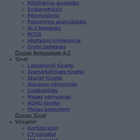
Kötőhártya-gyulladás
Endometriózis
Pikkelysömör
Pajzsmirigy alulműködés
ALS betegség
PCOS
Hisztamin intolerancia
Crohn betegség
Összes Betegségek A-Z
Tünet
Lepkehimlő tünetei
Szamárköhögés tünetei
Skarlát tünetei
Alacsony vérnyomás
Csalánkiütés
Magas vérnyomás
ADHD tünetei
Magas koleszterin
Összes Tünet
Vizsgálat
Kortizol szint
CT-vizsgálat