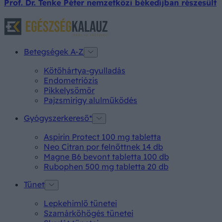
Prof. Dr. Tenke Péter nemzetközi békedíjban részesült
Betegségek A-Z
Kötőhártya-gyulladás
Endometriózis
Pikkelysömör
Pajzsmirigy alulműködés
Gyógyszerkereső*
Aspirin Protect 100 mg tabletta
Neo Citran por felnőttnek 14 db
Magne B6 bevont tabletta 100 db
Rubophen 500 mg tabletta 20 db
Tünet
Lepkehimlő tünetei
Szamárköhögés tünetei