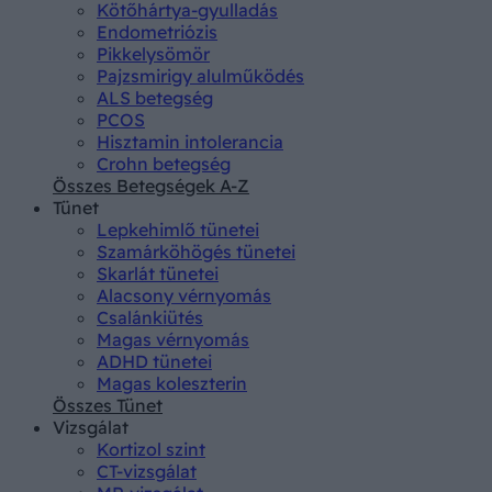
Kötőhártya-gyulladás
Endometriózis
Pikkelysömör
Pajzsmirigy alulműködés
ALS betegség
PCOS
Hisztamin intolerancia
Crohn betegség
Összes Betegségek A-Z
Tünet
Lepkehimlő tünetei
Szamárköhögés tünetei
Skarlát tünetei
Alacsony vérnyomás
Csalánkiütés
Magas vérnyomás
ADHD tünetei
Magas koleszterin
Összes Tünet
Vizsgálat
Kortizol szint
CT-vizsgálat