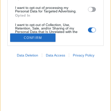
I want to opt-out of processing my
Personal Data for Targeted Advertising.
Opted In
I want to opt-out of Collection, Use,
Retention, Sale, and/or Sharing of my
Personal Data that Is Unrelated with the
Purposes for which it was collected.
CONFIRM
Opted Out
Orvos válaszol
Google consents
2026. április 10. 15:24
Data Deletion
Data Access
Privacy Policy
Megosztás
Küldés
Küldés Messengeren
I want to allow Google to enable storage
related to advertising like cookies on web or
device identifiers in apps.
Tomanóczy Andrea
szerkesztő
I want to allow my user data to be sent to
Google for online advertising purposes.
I want to allow Google to send me
Mil
personalized advertising.
I want to allow Google to enable storage