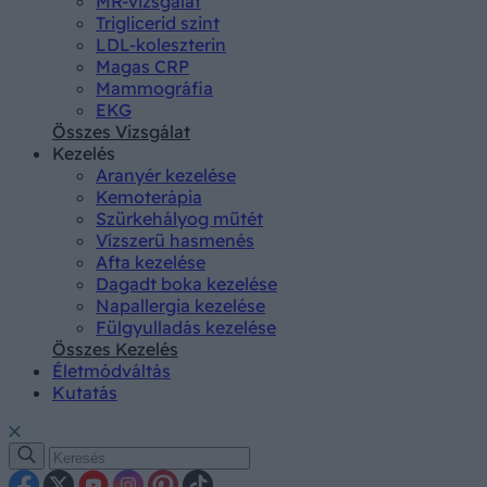
MR-vizsgálat
Triglicerid szint
LDL-koleszterin
Magas CRP
Mammográfia
EKG
Összes Vizsgálat
Kezelés
Aranyér kezelése
Kemoterápia
Szürkehályog műtét
Vízszerű hasmenés
Afta kezelése
Dagadt boka kezelése
Napallergia kezelése
Fülgyulladás kezelése
Összes Kezelés
Életmódváltás
Kutatás