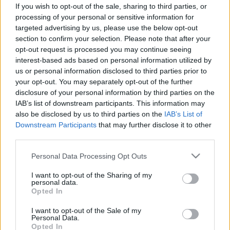
benne - mit tegyek? Az orvos
If you wish to opt-out of the sale, sharing to third parties, or
válaszol
processing of your personal or sensitive information for
targeted advertising by us, please use the below opt-out
section to confirm your selection. Please note that after your
opt-out request is processed you may continue seeing
interest-based ads based on personal information utilized by
us or personal information disclosed to third parties prior to
your opt-out. You may separately opt-out of the further
disclosure of your personal information by third parties on the
IAB’s list of downstream participants. This information may
also be disclosed by us to third parties on the
IAB’s List of
Downstream Participants
that may further disclose it to other
third parties.
Please note that this website/app uses one or more Google
Personal Data Processing Opt Outs
services and may gather and store information including but
not limited to your visit or usage behaviour. You may click to
I want to opt-out of the Sharing of my
personal data.
grant or deny consent to Google and its third-party tags to
Opted In
use your data for below specified purposes in below Google
consent section.
I want to opt-out of the Sale of my
Personal Data.
Opted In