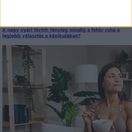
A nagy nyári tévhit: tényleg mindig a fehér ruha a
legjobb választás a kánikulában?