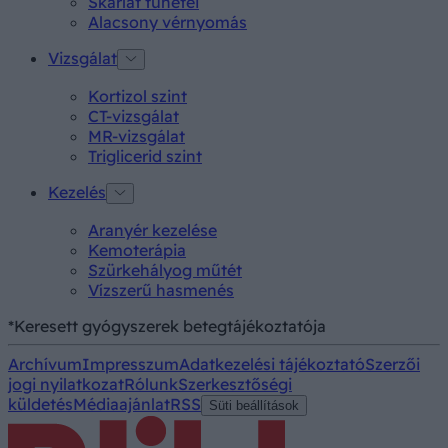
Skarlát tünetei
Alacsony vérnyomás
Vizsgálat
Kortizol szint
CT-vizsgálat
MR-vizsgálat
Triglicerid szint
Kezelés
Aranyér kezelése
Kemoterápia
Szürkehályog műtét
Vízszerű hasmenés
*Keresett gyógyszerek betegtájékoztatója
Archívum
Impresszum
Adatkezelési tájékoztató
Szerzői
jogi nyilatkozat
Rólunk
Szerkesztőségi
küldetés
Médiaajánlat
RSS
Süti beállítások