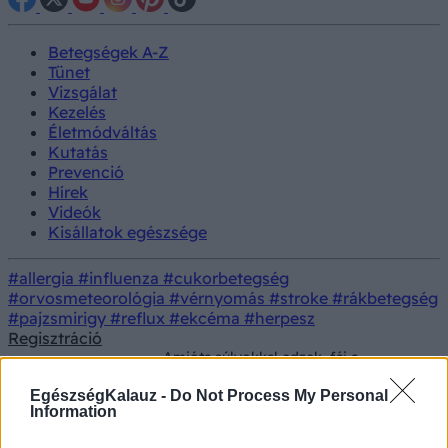
Betegségek A-Z
Tünet
Vizsgálat
Kezelés
Életmódváltás
Kutatás
Prevenció
Hírek
Videók
Kisállatok egészsége
#allergia
#influenza
#cukorbetegség
#orvosmeteorológia
#vérnyomás
#stroke
#rákbetegség
#pajzsmirigy
#reflux
#ekcéma
#herpesz
Regisztráció
Amióta súlyokkal edzek, fáj a
Orvos
Tünet
derekam és zsibbadok - mi okozhatja?
válaszol
Az orvos válaszol
EgészségKalauz -
Do Not Process My Personal
Information
Amióta súlyokkal edzek, fáj a