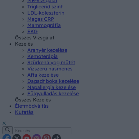
MR-vizsgálat
Triglicerid szint
LDL-koleszterin
Magas CRP
Mammográfia
EKG
Összes Vizsgálat
Kezelés
Aranyér kezelése
Kemoterápia
Szürkehályog műtét
Vízszerű hasmenés
Afta kezelése
Dagadt boka kezelése
Napallergia kezelése
Fülgyulladás kezelése
Összes Kezelés
Életmódváltás
Kutatás