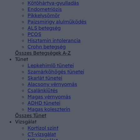
Kötőhártya-gyulladás
Endometriózis
Pikkelysömör
Pajzsmirigy alulműködés
ALS betegség
PCOS
Hisztamin intolerancia
Crohn betegség
Összes Betegségek A-Z
Tünet
Lepkehimlő tünetei
Szamárköhögés tünetei
Skarlát tünetei
Alacsony vérnyomás
Csalánkiütés
Magas vérnyomás
ADHD tünetei
Magas koleszterin
Összes Tünet
Vizsgálat
Kortizol szint
CT-vizsgálat