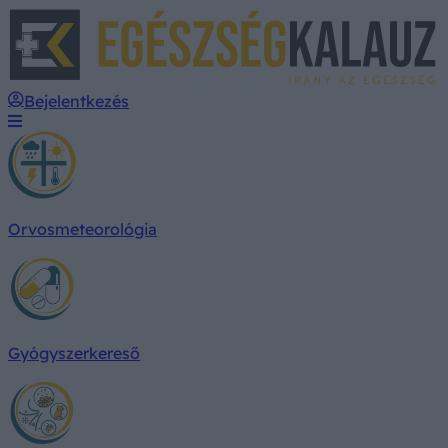
E
Bejelentkezés
Orvosmeteorológia
Gyógyszerkereső