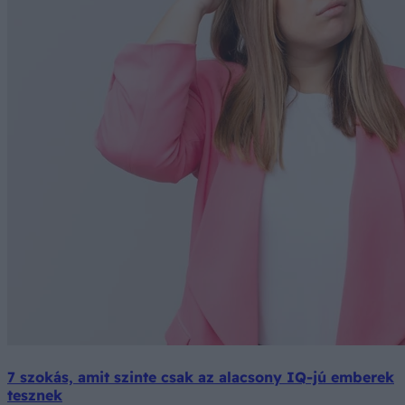
7 szokás, amit szinte csak az alacsony IQ-jú emberek
tesznek