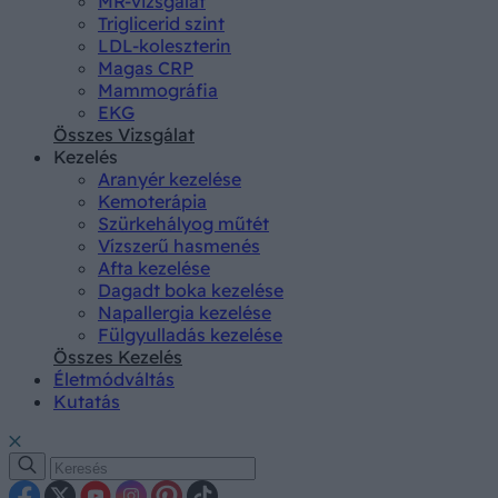
MR-vizsgálat
Triglicerid szint
LDL-koleszterin
Magas CRP
Mammográfia
EKG
Összes Vizsgálat
Kezelés
Aranyér kezelése
Kemoterápia
Szürkehályog műtét
Vízszerű hasmenés
Afta kezelése
Dagadt boka kezelése
Napallergia kezelése
Fülgyulladás kezelése
Összes Kezelés
Életmódváltás
Kutatás