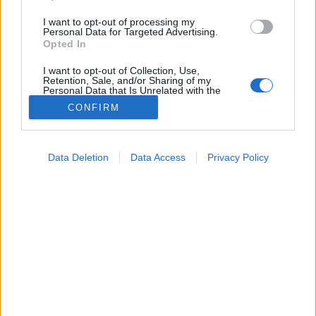
I want to opt-out of processing my
Personal Data for Targeted Advertising.
Opted In
I want to opt-out of Collection, Use,
Retention, Sale, and/or Sharing of my
Personal Data that Is Unrelated with the
Purposes for which it was collected.
CONFIRM
Opted Out
Google consents
Data Deletion
Data Access
Privacy Policy
I want to allow Google to enable storage
Orvos válaszol
related to advertising like cookies on web or
2026. május 24. 15:24
device identifiers in apps.
Megosztás
Küldés
Küldés Messengeren
I want to allow my user data to be sent to
Google for online advertising purposes.
Tomanóczy Andrea
szerkesztő
I want to allow Google to send me
personalized advertising.
Az asszony nem hajlandó elfogadni az orvosi
I want to allow Google to enable storage