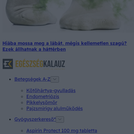
Hiába mossa meg a lábát, mégis kellemetlen szagú?
Ezek állhatnak a háttérben
Betegségek A-Z
Kötőhártya-gyulladás
Endometriózis
Pikkelysömör
Pajzsmirigy alulműködés
Gyógyszerkereső*
Aspirin Protect 100 mg tabletta