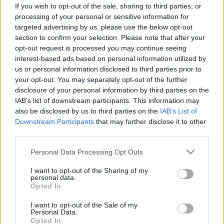
ám nem fogadja meg az orvos
If you wish to opt-out of the sale, sharing to third parties, or
processing of your personal or sensitive information for
javaslatait - mik az esélyei így? Az
targeted advertising by us, please use the below opt-out
orvos válaszol
section to confirm your selection. Please note that after your
opt-out request is processed you may continue seeing
interest-based ads based on personal information utilized by
us or personal information disclosed to third parties prior to
your opt-out. You may separately opt-out of the further
disclosure of your personal information by third parties on the
IAB’s list of downstream participants. This information may
also be disclosed by us to third parties on the
IAB’s List of
Downstream Participants
that may further disclose it to other
third parties.
Please note that this website/app uses one or more Google
Personal Data Processing Opt Outs
services and may gather and store information including but
not limited to your visit or usage behaviour. You may click to
I want to opt-out of the Sharing of my
personal data.
grant or deny consent to Google and its third-party tags to
Opted In
use your data for below specified purposes in below Google
consent section.
I want to opt-out of the Sale of my
Personal Data.
Opted In