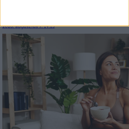
Nem erre vártunk a hidegfront után! A szél enyhülést
hoz, de feszültséget is: mutatjuk, mire figyelmeztet a
meteogyógyász a a hétvégi napkon.
2026. augusztus 7. 19:15