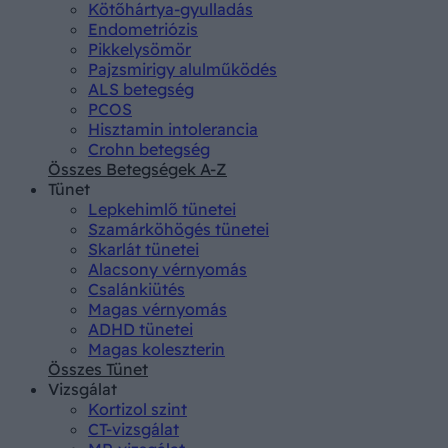
Kötőhártya-gyulladás
Endometriózis
Pikkelysömör
Pajzsmirigy alulműködés
ALS betegség
PCOS
Hisztamin intolerancia
Crohn betegség
Összes Betegségek A-Z
Tünet
Lepkehimlő tünetei
Szamárköhögés tünetei
Skarlát tünetei
Alacsony vérnyomás
Csalánkiütés
Magas vérnyomás
ADHD tünetei
Magas koleszterin
Összes Tünet
Vizsgálat
Kortizol szint
CT-vizsgálat