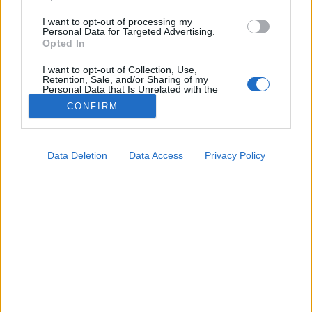
I want to opt-out of processing my
Personal Data for Targeted Advertising.
Opted In
I want to opt-out of Collection, Use,
Retention, Sale, and/or Sharing of my
Personal Data that Is Unrelated with the
Purposes for which it was collected.
CONFIRM
Opted Out
Tünet
Google consents
2025. április 21. 09:24
Data Deletion
Data Access
Privacy Policy
Megosztás
Küldés
Küldés Messengeren
I want to allow Google to enable storage
related to advertising like cookies on web or
device identifiers in apps.
Petrás Gabriella
online szerkesztő
I want to allow my user data to be sent to
Google for online advertising purposes.
I want to allow Google to send me
A kutatók érdekes eredményekre jutottak azzal
personalized advertising.
kapcsolatban, hogy mely vitaminok segíthetnek a
I want to allow Google to enable storage