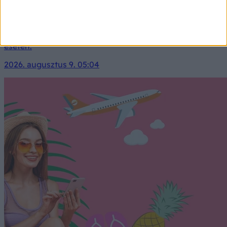
vérnyomás esetén
Óvatosan a természetesnek hitt szerekkel: 5
táplálékkiegészítő, amit jobb kerülni magas vérnyomás
esetén.
2026. augusztus 9. 05:04