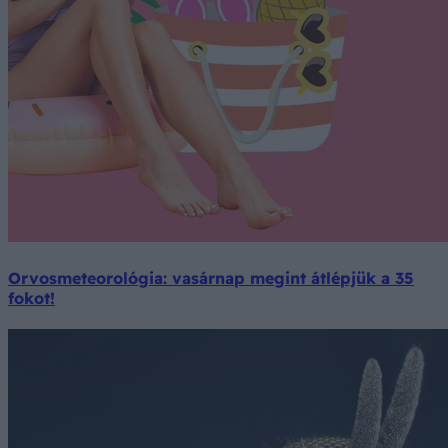
Orvosmeteorológia: vasárnap megint átlépjük a 35
fokot!