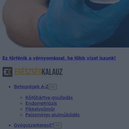
Ez történik a vérnyomással, ha több vizet iszunk!
Betegségek A-Z
Kötőhártya-gyulladás
Endometriózis
Pikkelysömör
Pajzsmirigy alulműködés
Gyógyszerkereső*