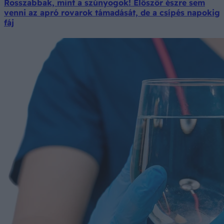
Rosszabbak, mint a szúnyogok! Először észre sem
venni az apró rovarok támadását, de a csípés napokig
fáj