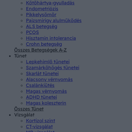
Kötőhártya-gyulladás
Endometriózis
Pikkelysömör
Pajzsmirigy alulműködés
ALS betegség
PCOS
Hisztamin intolerancia
Crohn betegség
Összes Betegségek A-Z
Tünet
Lepkehimlő tünetei
Szamárköhögés tünetei
Skarlát tünetei
Alacsony vérnyomás
Csalánkiütés
Magas vérnyomás
ADHD tünetei
Magas koleszterin
Összes Tünet
Vizsgálat
Kortizol szint
CT-vizsgálat