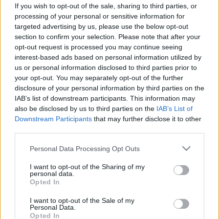
stresszel? Ezek az alapvitaminok
If you wish to opt-out of the sale, sharing to third parties, or
segíthetnek
processing of your personal or sensitive information for
targeted advertising by us, please use the below opt-out
section to confirm your selection. Please note that after your
opt-out request is processed you may continue seeing
interest-based ads based on personal information utilized by
us or personal information disclosed to third parties prior to
your opt-out. You may separately opt-out of the further
disclosure of your personal information by third parties on the
IAB’s list of downstream participants. This information may
also be disclosed by us to third parties on the
IAB’s List of
Downstream Participants
that may further disclose it to other
third parties.
Please note that this website/app uses one or more Google
Personal Data Processing Opt Outs
services and may gather and store information including but
not limited to your visit or usage behaviour. You may click to
I want to opt-out of the Sharing of my
personal data.
grant or deny consent to Google and its third-party tags to
Opted In
use your data for below specified purposes in below Google
consent section.
I want to opt-out of the Sale of my
Personal Data.
Opted In