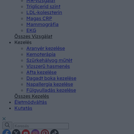
MR-vizsgálat
Triglicerid szint
LDL-koleszterin
Magas CRP
Mammográfia
EKG
Összes Vizsgálat
Kezelés
Aranyér kezelése
Kemoterápia
Szürkehályog műtét
Vízszerű hasmenés
Afta kezelése
Dagadt boka kezelése
Napallergia kezelése
Fülgyulladás kezelése
Összes Kezelés
Életmódváltás
Kutatás