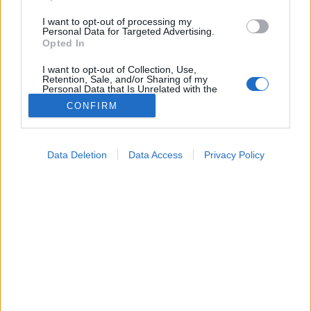
I want to opt-out of processing my
Personal Data for Targeted Advertising.
Opted In
I want to opt-out of Collection, Use,
Retention, Sale, and/or Sharing of my
Personal Data that Is Unrelated with the
Purposes for which it was collected.
CONFIRM
Opted Out
Ezért nem mindegy, milyen
Google consents
nyomot hagy a zokni a lábán!
Data Deletion
Data Access
Privacy Policy
I want to allow Google to enable storage
related to advertising like cookies on web or
Sokan legyintenek rá, pedig fontos jel is lehet az, amikor
device identifiers in apps.
a zoknink nyoma meglátszik a lábunk bőrén.
I want to allow my user data to be sent to
Google for online advertising purposes.
I want to allow Google to send me
personalized advertising.
I want to allow Google to enable storage