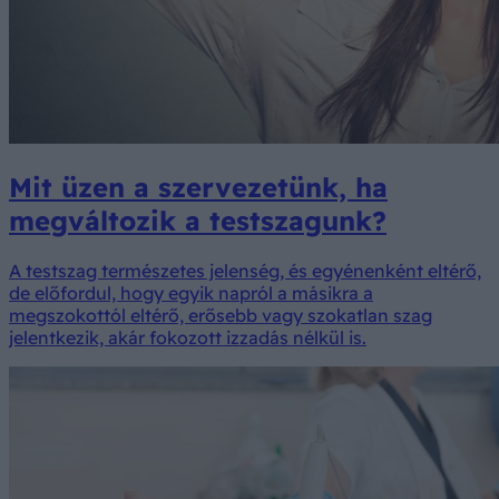
Mit üzen a szervezetünk, ha
megváltozik a testszagunk?
A testszag természetes jelenség, és egyénenként eltérő,
de előfordul, hogy egyik napról a másikra a
megszokottól eltérő, erősebb vagy szokatlan szag
jelentkezik, akár fokozott izzadás nélkül is.