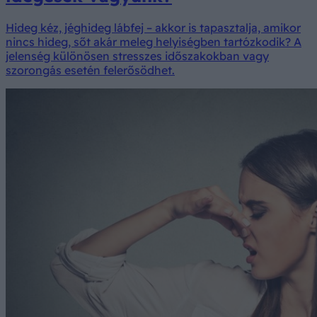
Hideg kéz, jéghideg lábfej – akkor is tapasztalja, amikor
nincs hideg, sőt akár meleg helyiségben tartózkodik? A
jelenség különösen stresszes időszakokban vagy
szorongás esetén felerősödhet.