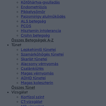
Kötőhártya-gyulladás
Endometriózis
Pikkelysömör
Pajzsmirigy alulműködés
ALS betegség
PCOS
Hisztamin intolerancia
Crohn betegség
Összes Betegségek A-Z
Tünet
Lepkehimlő tünetei
Szamárköhögés tünetei
Skarlát tünetei
Alacsony vérnyomás
Csalánkiütés
Magas vérnyomás
ADHD tünetei
Magas koleszterin
Összes Tünet
Vizsgálat
Kortizol szint
CT-vizsgálat