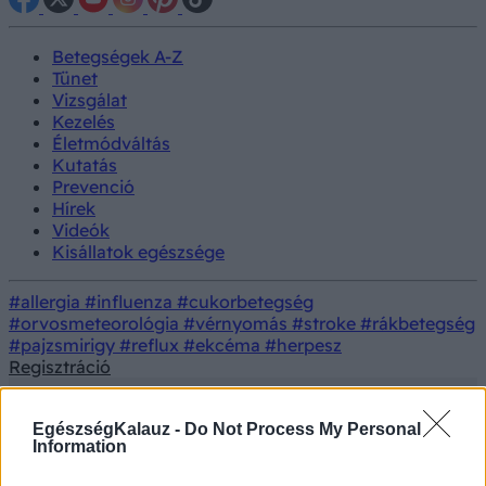
Betegségek A-Z
Tünet
Vizsgálat
Kezelés
Életmódváltás
Kutatás
Prevenció
Hírek
Videók
Kisállatok egészsége
#allergia
#influenza
#cukorbetegség
#orvosmeteorológia
#vérnyomás
#stroke
#rákbetegség
#pajzsmirigy
#reflux
#ekcéma
#herpesz
Regisztráció
EgészségKalauz -
Do Not Process My Personal
Information
Tünet