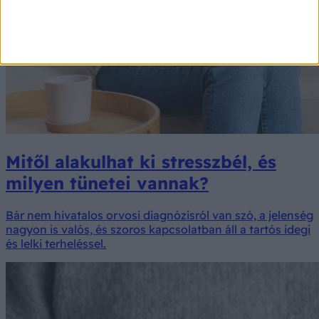
Mitől alakulhat ki stresszbél, és
milyen tünetei vannak?
Bár nem hivatalos orvosi diagnózisról van szó, a jelenség
nagyon is valós, és szoros kapcsolatban áll a tartós idegi
és lelki terheléssel.