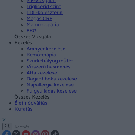
MR-vizsgálat
Triglicerid szint
LDL-koleszterin
Magas CRP
Mammográfia
EKG
Összes Vizsgálat
Kezelés
Aranyér kezelése
Kemoterápia
Szürkehályog műtét
Vízszerű hasmenés
Afta kezelése
Dagadt boka kezelése
Napallergia kezelése
Fülgyulladás kezelése
Összes Kezelés
Életmódváltás
Kutatás