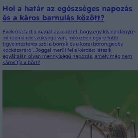
Hol a határ az egészséges napozás
és a káros barnulás között?
Évek óta tartja magát az a nézet, hogy egy kis napfényre
mindenkinek szüksége van, miközben egyre több
figyelmeztetés szól a bőrrák és a korai bőröregedés
kockázatáról. Joggal merül fel a kérdés: létezik
egyáltalán olyan mennyiségű napozás, amely még nem
károsítja a bőrt?