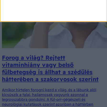
Forog a világ? Rejtett
vitaminhiány vagy belső
fülbetegség is állhat a szédülés
hátterében a szakorvosok szerint
Amikor hirtelen forogni kezd a világ, és a lábunk alól
kicsúszik a talaj, hajlamosak vagyunk azonnal a
legrosszabbra gondolni. A fül-orr-gégészeti és
neurológiai kutatások szerint azonban a háttérben