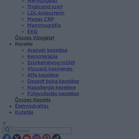
MR-vizsgálat
Triglicerid szint
LDL-koleszterin
Magas CRP
Mammográfia
EKG
Összes Vizsgálat
Kezelés
Aranyér kezelése
Kemoterápia
Szürkehályog műtét
Vízszerű hasmenés
Afta kezelése
Dagadt boka kezelése
Napallergia kezelése
Fülgyulladás kezelése
Összes Kezelés
Életmódváltás
Kutatás