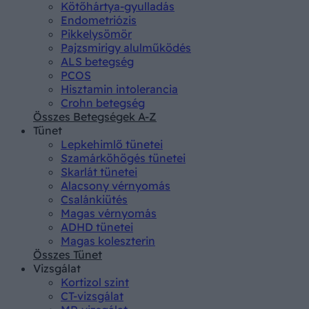
Kötőhártya-gyulladás
Endometriózis
Pikkelysömör
Pajzsmirigy alulműködés
ALS betegség
PCOS
Hisztamin intolerancia
Crohn betegség
Összes Betegségek A-Z
Tünet
Lepkehimlő tünetei
Szamárköhögés tünetei
Skarlát tünetei
Alacsony vérnyomás
Csalánkiütés
Magas vérnyomás
ADHD tünetei
Magas koleszterin
Összes Tünet
Vizsgálat
Kortizol szint
CT-vizsgálat