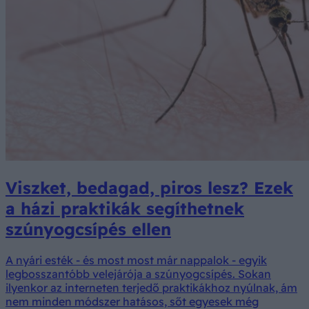
Viszket, bedagad, piros lesz? Ezek
a házi praktikák segíthetnek
szúnyogcsípés ellen
A nyári esték - és most most már nappalok - egyik
legbosszantóbb velejárója a szúnyogcsípés. Sokan
ilyenkor az interneten terjedő praktikákhoz nyúlnak, ám
nem minden módszer hatásos, sőt egyesek még