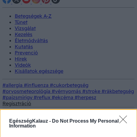
Betegségek A-Z
Tünet
Vizsgálat
Kezelés
Életmódváltás
Kutatás
Prevenció
Hírek
Videók
Kisállatok egészsége
#allergia
#influenza
#cukorbetegség
#orvosmeteorológia
#vérnyomás
#stroke
#rákbetegség
#pajzsmirigy
#reflux
#ekcéma
#herpesz
Regisztráció
EgészségKalauz -
Do Not Process My Personal
Information
Tünet