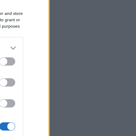
er and store
to grant or
ed purposes