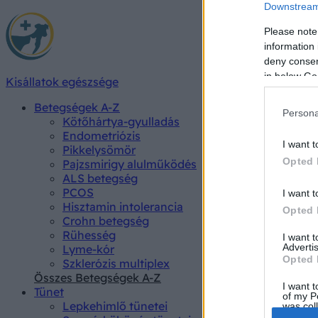
Downstream 
Please note
information 
deny consent
in below Go
Kisállatok egészsége
Betegségek A-Z
Persona
Kötőhártya-gyulladás
Endometriózis
I want t
Pikkelysömör
Opted 
Pajzsmirigy alulműködés
ALS betegség
PCOS
I want t
Hisztamin intolerancia
Opted 
Crohn betegség
Rühesség
I want 
Advertis
Lyme-kór
Opted 
Szklerózis multiplex
Összes Betegségek A-Z
I want t
Tünet
of my P
Lepkehimlő tünetei
was col