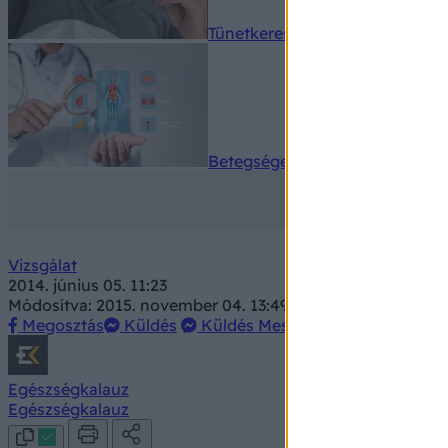
Tünetkereső
Betegségek A-Z
Vizsgálat
2014. június 05. 11:23
Módosítva: 2015. november 04. 13:49
Megosztás
Küldés
Küldés Messengeren
Egészségkalauz
Egészségkalauz