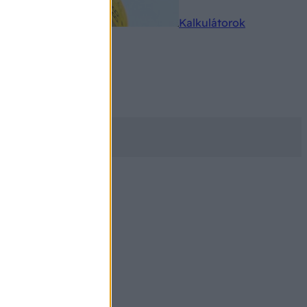
rkereső
Kalkulátorok