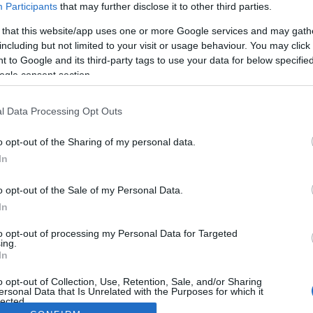
Participants
that may further disclose it to other third parties.
 that this website/app uses one or more Google services and may gath
including but not limited to your visit or usage behaviour. You may click 
 to Google and its third-party tags to use your data for below specifi
ogle consent section.
l Data Processing Opt Outs
o opt-out of the Sharing of my personal data.
In
o opt-out of the Sale of my Personal Data.
In
to opt-out of processing my Personal Data for Targeted
ing.
In
o opt-out of Collection, Use, Retention, Sale, and/or Sharing
ersonal Data that Is Unrelated with the Purposes for which it
lected.