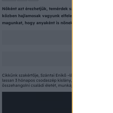
Nőként azt érezhetjük, temérdek szerepben, helyen ke
közben hajlamosak vagyunk elfelejteni, ki is életünk i
magunkat, hogy anyaként is nőnek érezhessük magunk
Cikkünk szakértője, Szántai Enikő –lánykori nevén Csonka
lassan 3 hónapos csodaszép kislány, Szofi büszke édesanyj
összehangolni családi életét, munkáját, mindeközben megőri