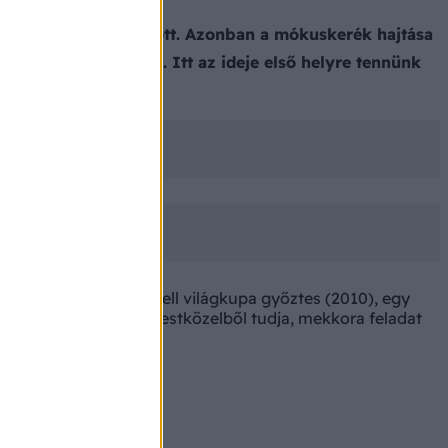
áró feladataink között. Azonban a mókuskerék hajtása
k működik: Önmagunk. Itt az ideje első helyre tennünk
 korábbi fitness modell világkupa győztes (2010), egy
gyermek pótanyukája. Testközelből tudja, mekkora feladat