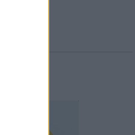
#ekcéma
#herpesz