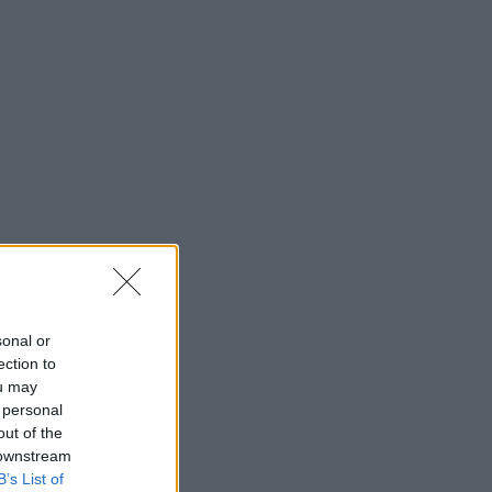
sonal or
ection to
ou may
 personal
out of the
 downstream
B’s List of