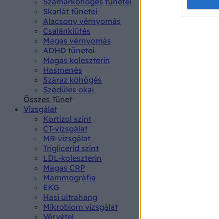
Opted 
Szamárköhögés tünetei
Skarlát tünetei
Alacsony vérnyomás
Google 
Csalánkiütés
Magas vérnyomás
I want t
ADHD tünetei
web or d
Magas koleszterin
Hasmenés
I want t
Száraz köhögés
purpose
Szédülés okai
Összes Tünet
I want 
Vizsgálat
Kortizol szint
I want t
CT-vizsgálat
web or d
MR-vizsgálat
Triglicerid szint
LDL-koleszterin
I want t
Magas CRP
or app.
Mammográfia
EKG
I want t
Hasi ultrahang
Mikrobiom vizsgálat
I want t
Vérvétel