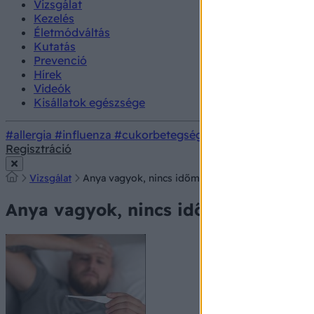
Vizsgálat
Kezelés
Életmódváltás
Kutatás
Prevenció
Hírek
Videók
Kisállatok egészsége
#allergia
#influenza
#cukorbetegség
#orvosmeteorológi
Regisztráció
Vizsgálat
Anya vagyok, nincs időm Nőnek lenni!
Anya vagyok, nincs időm Nőnek len