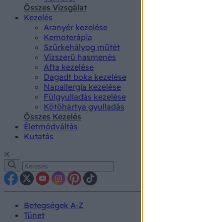
authenti
Összes Vizsgálat
Kezelés
Aranyér kezelése
Kemoterápia
Szürkehályog műtét
Vízszerű hasmenés
Afta kezelése
Dagadt boka kezelése
Napallergia kezelése
Fülgyulladás kezelése
Kötőhártya gyulladás
Összes Kezelés
Életmódváltás
Kutatás
Betegségek A-Z
Tünet