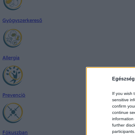
Gyógyszerkereső
Allergia
Egészség
If you wish 
Prevenció
sensitive in
confirm you
continue se
information 
further disc
participants
Fókuszban