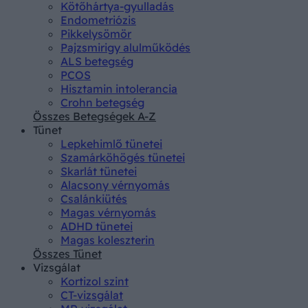
Kötőhártya-gyulladás
Endometriózis
Pikkelysömör
Pajzsmirigy alulműködés
ALS betegség
PCOS
Hisztamin intolerancia
Crohn betegség
Összes Betegségek A-Z
Tünet
Lepkehimlő tünetei
Szamárköhögés tünetei
Skarlát tünetei
Alacsony vérnyomás
Csalánkiütés
Magas vérnyomás
ADHD tünetei
Magas koleszterin
Összes Tünet
Vizsgálat
Kortizol szint
CT-vizsgálat