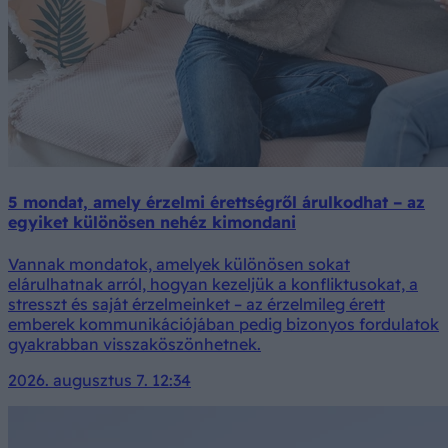
5 mondat, amely érzelmi érettségről árulkodhat – az
egyiket különösen nehéz kimondani
Vannak mondatok, amelyek különösen sokat
elárulhatnak arról, hogyan kezeljük a konfliktusokat, a
stresszt és saját érzelmeinket – az érzelmileg érett
emberek kommunikációjában pedig bizonyos fordulatok
gyakrabban visszaköszönhetnek.
2026. augusztus 7. 12:34