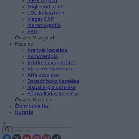
MR-vizsgálat
Triglicerid szint
LDL-koleszterin
Magas CRP
Mammográfia
EKG
Összes Vizsgálat
Kezelés
Aranyér kezelése
Kemoterápia
Szürkehályog műtét
Vízszerű hasmenés
Afta kezelése
Dagadt boka kezelése
Napallergia kezelése
Fülgyulladás kezelése
Összes Kezelés
Életmódváltás
Kutatás