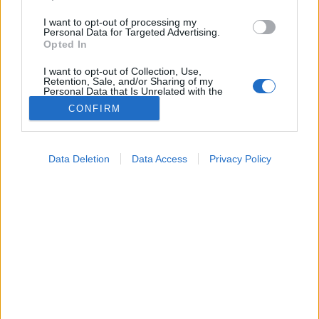
I want to opt-out of processing my
Personal Data for Targeted Advertising.
Opted In
I want to opt-out of Collection, Use,
Retention, Sale, and/or Sharing of my
Personal Data that Is Unrelated with the
Purposes for which it was collected.
CONFIRM
Opted Out
Vizsgálat
2024. november 16. 18:24
Google consents
Megosztás
Küldés
Küldés Messengeren
Data Deletion
Data Access
Privacy Policy
I want to allow Google to enable storage
related to advertising like cookies on web or
Egészségkalauz
device identifiers in apps.
Egészségkalauz
I want to allow my user data to be sent to
Google for online advertising purposes.
Ezeket az étkezési előírásokat tartsa be, ha
I want to allow Google to send me
kolonoszkópiára készül!
personalized advertising.
I want to allow Google to enable storage