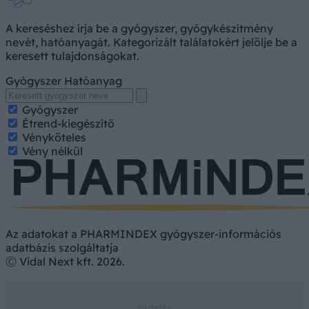
A kereséshez írja be a gyógyszer, gyógykészítmény
nevét, hatóanyagát. Kategorizált találatokért jelölje be a
keresett tulajdonságokat.
Gyógyszer
Hatóanyag
Gyógyszer
Étrend-kiegészítő
Vényköteles
Vény nélkül
Az adatokat a PHARMINDEX gyógyszer-információs
adatbázis szolgáltatja
Ⓒ Vidal Next kft. 2026.