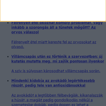
Az orvos elárulja, miért élhet tovább az, aki így
osztja be a napját.
Félrenyelt étel okozhat komoly problémát, vagy
inkább a szorongás áll a tünetek mögött? Az
orvos válaszol
Félrenyelt étel miatt kereste fel az orvosokat az
olvasó.
Villámcsapás után ez történik a szervezetben: új
kutatás mutatta meg, mi zajlik pontosan ilyenkor
A szív is súlyosan károsodhat villámcsapás során.
Mindenki kidobja az avokádó legértékesebb
részét, pedig tele van antioxidánsokkal
Az avokádót a legtöbben félbevágják, kikanalazzák
a húsát, a magját pedig gondolkodás nélkül a
szemetesbe dobják, pedig éppen ez lehet a