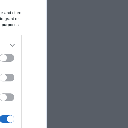
er and store
to grant or
ed purposes