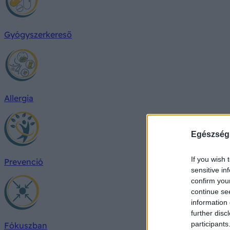
Gyógyszerkereső
Allergia
Egészség
If you wish 
Prevenció
sensitive in
confirm you
continue se
information 
further disc
participants
Fókuszban