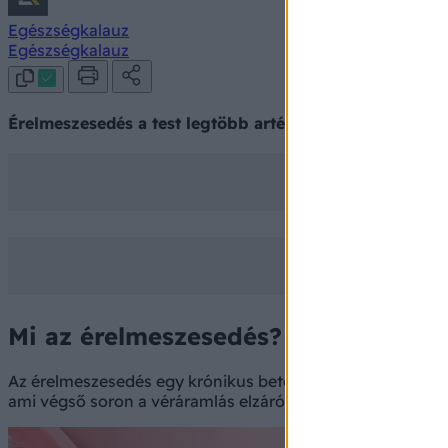
Egészségkalauz
Egészségkalauz
Érelmeszesedés a test legtöbb artériáját is érintheti, be
Mi az érelmeszesedés?
Az érelmeszesedés egy krónikus betegség, amelyet súlyos 
ami végső soron a véráramlás elzáródását eredményezi, és 