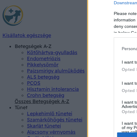
Downstream 
Please note
information 
deny consent
in below Go
Kisállatok egészsége
Betegségek A-Z
Persona
Kötőhártya-gyulladás
Endometriózis
I want t
Pikkelysömör
Opted 
Pajzsmirigy alulműködés
ALS betegség
PCOS
I want t
Hisztamin intolerancia
Opted 
Crohn betegség
Összes Betegségek A-Z
I want 
Advertis
Tünet
Opted 
Lepkehimlő tünetei
Szamárköhögés tünetei
I want t
Skarlát tünetei
of my P
Alacsony vérnyomás
was col