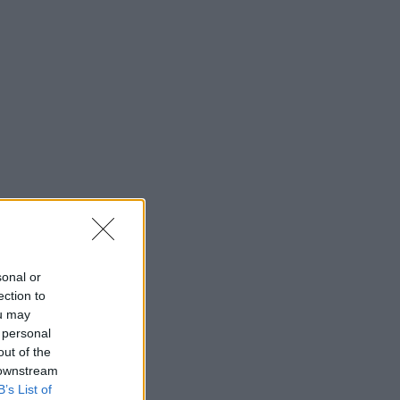
sonal or
ection to
ou may
 personal
out of the
 downstream
B’s List of