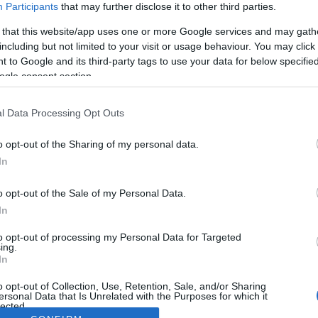
Participants
that may further disclose it to other third parties.
 that this website/app uses one or more Google services and may gath
including but not limited to your visit or usage behaviour. You may click 
 to Google and its third-party tags to use your data for below specifi
ogle consent section.
l Data Processing Opt Outs
o opt-out of the Sharing of my personal data.
In
o opt-out of the Sale of my Personal Data.
In
to opt-out of processing my Personal Data for Targeted
ing.
In
o opt-out of Collection, Use, Retention, Sale, and/or Sharing
ersonal Data that Is Unrelated with the Purposes for which it
lected.