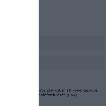
esék artériáit.
orán felhalmozódó zsíros plakkok miatt következik be,
vaszkuláris balesetek előfordulását. (CVA).