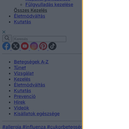
authenti
Fülgyulladás kezelése
Összes Kezelés
Életmódváltás
Kutatás
Betegségek A-Z
Tünet
Vizsgálat
Kezelés
Életmódváltás
Kutatás
Prevenció
Hírek
Videók
Kisállatok egészsége
#allergia
#influenza
#cukorbetegség
#orvosmeteorológi