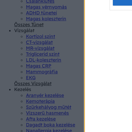
Opted 
Csalánkiütés
Magas vérnyomás
ADHD tünetei
Google 
Magas koleszterin
Összes Tünet
I want t
Vizsgálat
web or d
Kortizol szint
CT-vizsgálat
I want t
MR-vizsgálat
purpose
Triglicerid szint
LDL-koleszterin
I want 
Magas CRP
Mammográfia
I want t
EKG
web or d
Összes Vizsgálat
Kezelés
Aranyér kezelése
I want t
Kemoterápia
or app.
Szürkehályog műtét
Vízszerű hasmenés
I want t
Afta kezelése
Dagadt boka kezelése
I want t
Napallergia kezelése