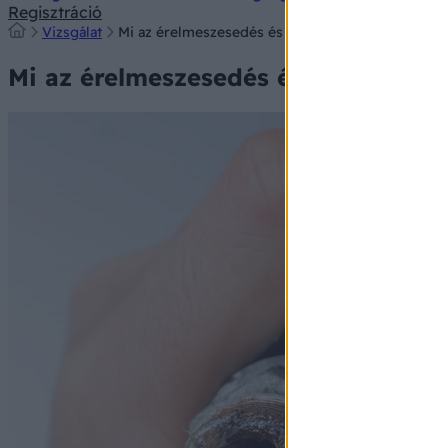
Regisztráció
Vizsgálat
Mi az érelmeszesedés és mi jó ellene? Ezek az ér
Mi az érelmeszesedés és mi jó ellen