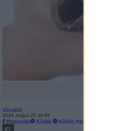
Vizsgálat
2024. május 27. 15:49
Megosztás
Küldés
Küldés Messengeren