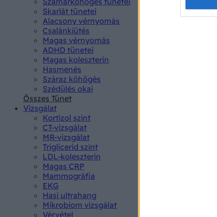
Opted 
Szamárköhögés tünetei
Skarlát tünetei
Alacsony vérnyomás
Google 
Csalánkiütés
Magas vérnyomás
I want t
ADHD tünetei
web or d
Magas koleszterin
Hasmenés
I want t
Száraz köhögés
purpose
Szédülés okai
Összes Tünet
I want 
Vizsgálat
Kortizol szint
I want t
CT-vizsgálat
web or d
MR-vizsgálat
Triglicerid szint
LDL-koleszterin
I want t
Magas CRP
or app.
Mammográfia
EKG
I want t
Hasi ultrahang
Mikrobiom vizsgálat
I want t
Vérvétel