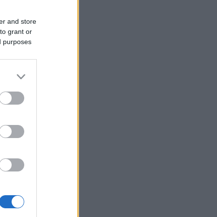
er and store
to grant or
ed purposes