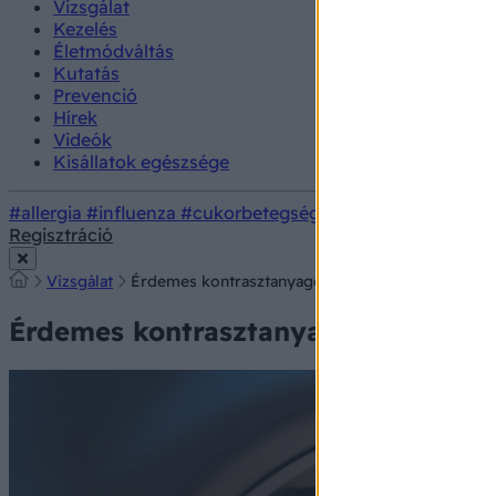
Vizsgálat
Kezelés
Életmódváltás
Kutatás
Prevenció
Hírek
Videók
Kisállatok egészsége
#allergia
#influenza
#cukorbetegség
#orvosmeteorológi
Regisztráció
Vizsgálat
Érdemes kontrasztanyagos CT-re menni vagy elég
Érdemes kontrasztanyagos CT-re men