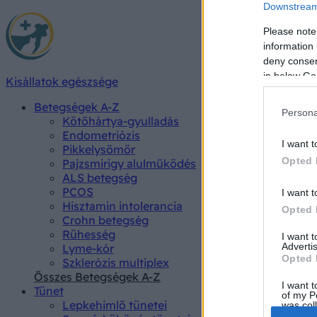
Downstream 
Please note
information 
deny consent
in below Go
Kisállatok egészsége
Betegségek A-Z
Persona
Kötőhártya-gyulladás
Endometriózis
I want t
Pikkelysömör
Opted 
Pajzsmirigy alulműködés
ALS betegség
PCOS
I want t
Hisztamin intolerancia
Opted 
Crohn betegség
Rühesség
I want 
Advertis
Lyme-kór
Opted 
Szklerózis multiplex
Összes Betegségek A-Z
I want t
Tünet
of my P
Lepkehimlő tünetei
was col