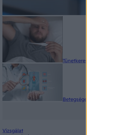
Tünetkereső
Betegségek A-Z
Vizsgálat