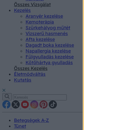
authenti
Összes Vizsgálat
Kezelés
Aranyér kezelése
Kemoterápia
Szürkehályog műtét
Vízszerű hasmenés
Afta kezelése
Dagadt boka kezelése
Napallergia kezelése
Fülgyulladás kezelése
Kötőhártya gyulladás
Összes Kezelés
Életmódváltás
Kutatás
Betegségek A-Z
Tünet