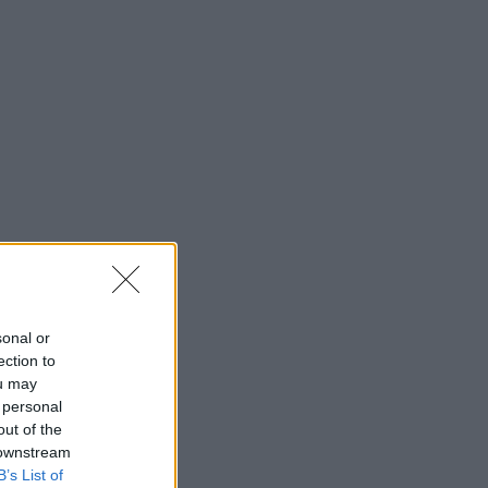
sonal or
ection to
ou may
 personal
out of the
 downstream
B’s List of