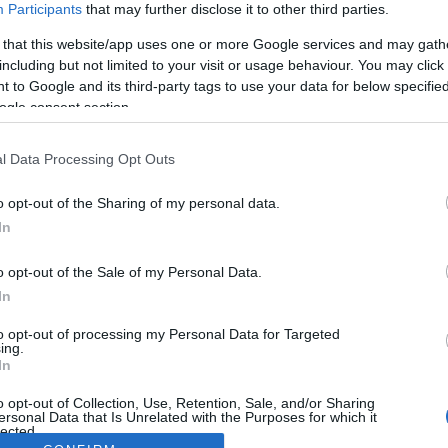
Participants
that may further disclose it to other third parties.
 that this website/app uses one or more Google services and may gath
including but not limited to your visit or usage behaviour. You may click 
 to Google and its third-party tags to use your data for below specifi
ogle consent section.
l Data Processing Opt Outs
o opt-out of the Sharing of my personal data.
In
o opt-out of the Sale of my Personal Data.
In
to opt-out of processing my Personal Data for Targeted
ing.
In
o opt-out of Collection, Use, Retention, Sale, and/or Sharing
ersonal Data that Is Unrelated with the Purposes for which it
lected.