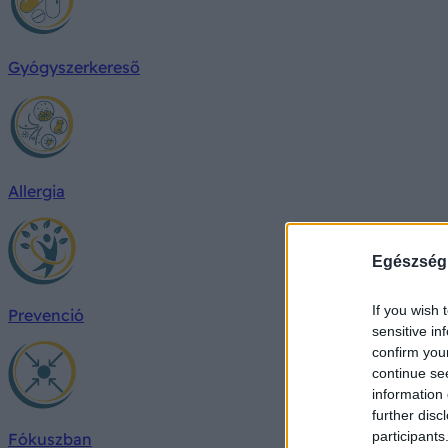
Gyógyszerkereső
Allergia
Egészség
If you wish 
Prevenció
sensitive in
confirm you
continue se
information 
further disc
participants
Fókuszban