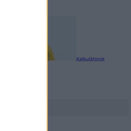
rkereső
Kalkulátorok