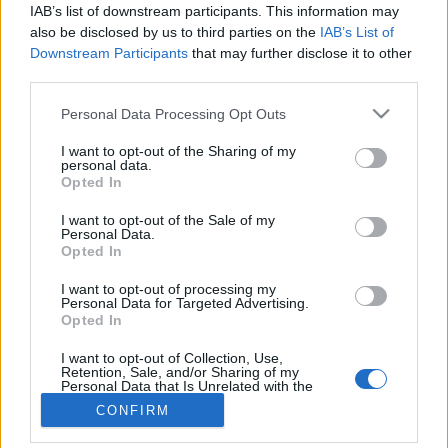
IAB’s list of downstream participants. This information may
also be disclosed by us to third parties on the
IAB’s List of
Betegségek A-Z
Downstream Participants
that may further disclose it to other
Tünet
third parties.
Vizsgálat
Please note that this website/app uses one or more Google
Kezelés
Personal Data Processing Opt Outs
Életmódváltás
services and may gather and store information including but
Kutatás
not limited to your visit or usage behaviour. You may click to
I want to opt-out of the Sharing of my
personal data.
Prevenció
grant or deny consent to Google and its third-party tags to
Opted In
Hírek
use your data for below specified purposes in below Google
Videók
consent section.
I want to opt-out of the Sale of my
Kisállatok egészsége
Personal Data.
Opted In
#allergia
#influenza
#cukorbetegség
I want to opt-out of processing my
#orvosmeteorológia
#vérnyomás
#stroke
#rákbetegség
Personal Data for Targeted Advertising.
#pajzsmirigy
#reflux
#ekcéma
#herpesz
Opted In
Regisztráció
I want to opt-out of Collection, Use,
Retention, Sale, and/or Sharing of my
Personal Data that Is Unrelated with the
Purposes for which it was collected.
CONFIRM
Opted Out
Archívum
2026-05-12