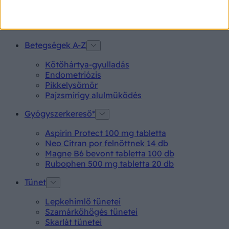
Betegségek A-Z
Kötőhártya-gyulladás
Endometriózis
Pikkelysömör
Pajzsmirigy alulműködés
Gyógyszerkereső*
Aspirin Protect 100 mg tabletta
Neo Citran por felnőttnek 14 db
Magne B6 bevont tabletta 100 db
Rubophen 500 mg tabletta 20 db
Tünet
Lepkehimlő tünetei
Szamárköhögés tünetei
Skarlát tünetei