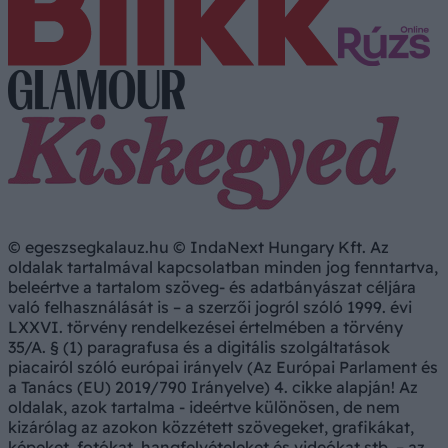
© egeszsegkalauz.hu © IndaNext Hungary Kft. Az
oldalak tartalmával kapcsolatban minden jog fenntartva,
beleértve a tartalom szöveg- és adatbányászat céljára
való felhasználását is – a szerzői jogról szóló 1999. évi
LXXVI. törvény rendelkezései értelmében a törvény
35/A. § (1) paragrafusa és a digitális szolgáltatások
piacairól szóló európai irányelv (Az Európai Parlament és
a Tanács (EU) 2019/790 Irányelve) 4. cikke alapján! Az
oldalak, azok tartalma - ideértve különösen, de nem
kizárólag az azokon közzétett szövegeket, grafikákat,
képeket, fotókat, hangfelvételeket és videókat stb. – az