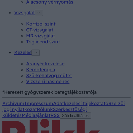
Alacsony vérnyomás
Vizsgálat
Kortizol szint
CT-vizsgálat
MR-vizsgálat
Triglicerid szint
Kezelés
Aranyér kezelése
Kemoterápia
Szürkehályog műtét
Vízszerű hasmenés
*Keresett gyógyszerek betegtájékoztatója
Archívum
Impresszum
Adatkezelési tájékoztató
Szerzői
jogi nyilatkozat
Rólunk
Szerkesztőségi
küldetés
Médiaajánlat
RSS
Süti beállítások