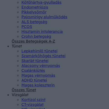
Kötőhártya-gyulladás
Endometriózis
Pikkelysömör
Pajzsmirigy alulműködés
ALS betegség
PCOS
Hisztamin intolerancia
Crohn betegség
Összes Betegségek A-Z
Tünet
Lepkehimlő tünetei
Szamárköhögés tünetei
Skarlát tünetei
Alacsony vérnyomás
Csalánkiütés
Magas vérnyomás
ADHD tünetei
Magas koleszterin
Összes Tünet
Vizsgálat
Kortizol szint
CT-vizsgálat