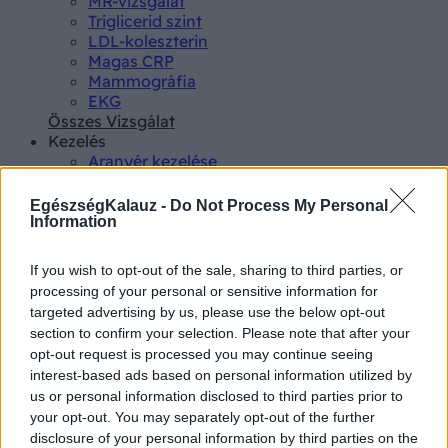
MR-vizsgálat
Triglicerid szint
LDL-koleszterin
Magas CRP
Mammográfia
EKG
Összes Vizsgálat
Kezelés
Aranyér kezelése
Kemoterápia
Szürkehályog műtét
EgészségKalauz -
Do Not Process My Personal
Vízszerű hasmenés
Information
Afta kezelése
Dagadt boka kezelése
If you wish to opt-out of the sale, sharing to third parties, or
Napallergia kezelése
processing of your personal or sensitive information for
Fülgyulladás kezelése
targeted advertising by us, please use the below opt-out
Összes Kezelés
section to confirm your selection. Please note that after your
Életmódváltás
opt-out request is processed you may continue seeing
Kutatás
interest-based ads based on personal information utilized by
us or personal information disclosed to third parties prior to
your opt-out. You may separately opt-out of the further
disclosure of your personal information by third parties on the