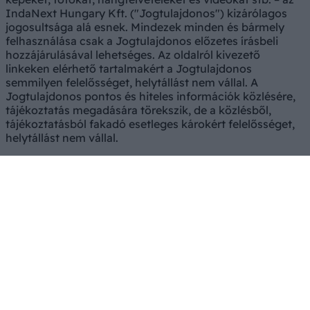
IndaNext Hungary Kft. ("Jogtulajdonos") kizárólagos
jogosultsága alá esnek. Mindezek minden és bármely
felhasználása csak a Jogtulajdonos előzetes írásbeli
hozzájárulásával lehetséges. Az oldalról kivezető
linkeken elérhető tartalmakért a Jogtulajdonos
semmilyen felelősséget, helytállást nem vállal. A
Jogtulajdonos pontos és hiteles információk közlésére,
tájékoztatás megadására törekszik, de a közlésből,
tájékoztatásból fakadó esetleges károkért felelősséget,
helytállást nem vállal.