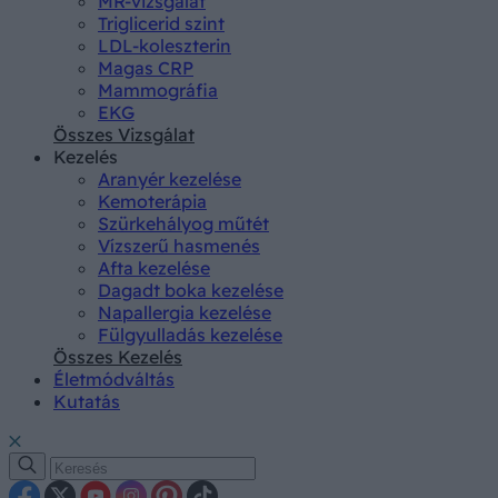
MR-vizsgálat
Triglicerid szint
LDL-koleszterin
Magas CRP
Mammográfia
EKG
Összes Vizsgálat
Kezelés
Aranyér kezelése
Kemoterápia
Szürkehályog műtét
Vízszerű hasmenés
Afta kezelése
Dagadt boka kezelése
Napallergia kezelése
Fülgyulladás kezelése
Összes Kezelés
Életmódváltás
Kutatás