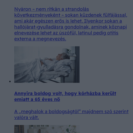
Nyáron – nem ritkán a strandolás
következményeként – sokan küzdenek fülfájással,
ami akár egészen erős is lehet. Ilyenkor sokan a
hallójárat-gyulladásra gondolnak, aminek köznapi
elnevezése lehet az úszófül, latinul pedig otitis
externa a megnevezés.
Annyira boldog volt, hogy kórházba került
emiatt a 65 éves nő
A „meghalok a boldogságtól” majdnem szó szerint
valóra vált.