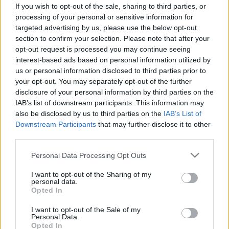
bőrét hirtelen csalánkiütések
If you wish to opt-out of the sale, sharing to third parties, or
processing of your personal or sensitive information for
borították be, valahányszor víz
targeted advertising by us, please use the below opt-out
érte
section to confirm your selection. Please note that after your
opt-out request is processed you may continue seeing
interest-based ads based on personal information utilized by
us or personal information disclosed to third parties prior to
your opt-out. You may separately opt-out of the further
disclosure of your personal information by third parties on the
IAB’s list of downstream participants. This information may
also be disclosed by us to third parties on the
IAB’s List of
Downstream Participants
that may further disclose it to other
third parties.
Please note that this website/app uses one or more Google
Personal Data Processing Opt Outs
services and may gather and store information including but
not limited to your visit or usage behaviour. You may click to
I want to opt-out of the Sharing of my
personal data.
grant or deny consent to Google and its third-party tags to
Opted In
use your data for below specified purposes in below Google
consent section.
I want to opt-out of the Sale of my
Personal Data.
Opted In