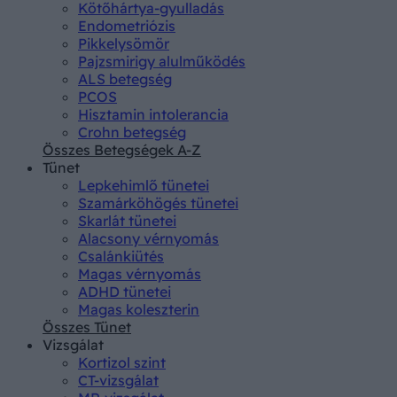
Kötőhártya-gyulladás
Endometriózis
Pikkelysömör
Pajzsmirigy alulműködés
ALS betegség
PCOS
Hisztamin intolerancia
Crohn betegség
Összes Betegségek A-Z
Tünet
Lepkehimlő tünetei
Szamárköhögés tünetei
Skarlát tünetei
Alacsony vérnyomás
Csalánkiütés
Magas vérnyomás
ADHD tünetei
Magas koleszterin
Összes Tünet
Vizsgálat
Kortizol szint
CT-vizsgálat