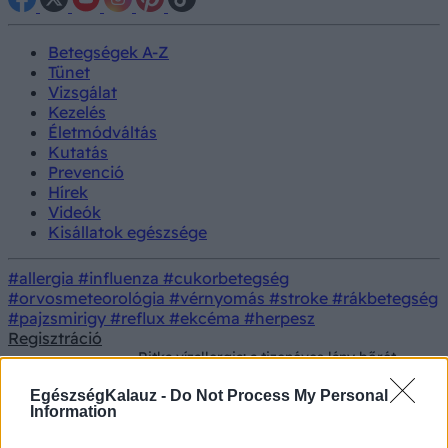
Betegségek A-Z
Tünet
Vizsgálat
Kezelés
Életmódváltás
Kutatás
Prevenció
Hírek
Videók
Kisállatok egészsége
#allergia
#influenza
#cukorbetegség
#orvosmeteorológia
#vérnyomás
#stroke
#rákbetegség
#pajzsmirigy
#reflux
#ekcéma
#herpesz
Regisztráció
Ritka vízallergia: a tizenéves lány bőrét
Betegségek
hirtelen csalánkiütések borították be,
valahányszor víz érte
EgészségKalauz -
Do Not Process My Personal
Information
Ritka vízallergia: a tizenéves lány