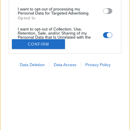
I want to opt-out of processing my
Personal Data for Targeted Advertising.
Opted In
I want to opt-out of Collection, Use,
Retention, Sale, and/or Sharing of my
Personal Data that Is Unrelated with the
Purposes for which it was collected.
CONFIRM
Opted Out
Google consents
Data Deletion
Data Access
Privacy Policy
I want to allow Google to enable storage
Betegségek
related to advertising like cookies on web or
2026. június 04. 07:04
device identifiers in apps.
Megosztás
Küldés
Küldés Messengeren
I want to allow my user data to be sent to
Google for online advertising purposes.
PTA
szerző
I want to allow Google to send me
personalized advertising.
20 perccel a zuhany után mindig ugyanaz történt vele
I want to allow Google to enable storage