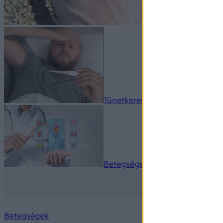
Tünetkereső
Betegségek A-Z
Betegségek