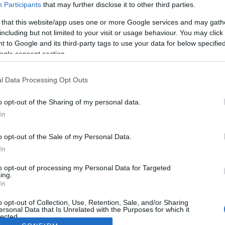
Participants
that may further disclose it to other third parties.
 that this website/app uses one or more Google services and may gath
including but not limited to your visit or usage behaviour. You may click 
 to Google and its third-party tags to use your data for below specifi
ogle consent section.
l Data Processing Opt Outs
o opt-out of the Sharing of my personal data.
In
o opt-out of the Sale of my Personal Data.
In
to opt-out of processing my Personal Data for Targeted
ing.
In
o opt-out of Collection, Use, Retention, Sale, and/or Sharing
ersonal Data that Is Unrelated with the Purposes for which it
lected.