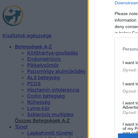
Downstream 
Please note
information 
deny consent
in below Go
Kisállatok egészsége
Betegségek A-Z
Persona
Kötőhártya-gyulladás
Endometriózis
I want t
Pikkelysömör
Opted 
Pajzsmirigy alulműködés
ALS betegség
PCOS
I want t
Hisztamin intolerancia
Opted 
Crohn betegség
Rühesség
I want 
Advertis
Lyme-kór
Opted 
Szklerózis multiplex
Összes Betegségek A-Z
I want t
Tünet
of my P
Lepkehimlő tünetei
was col