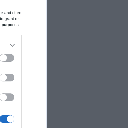
er and store
to grant or
ed purposes