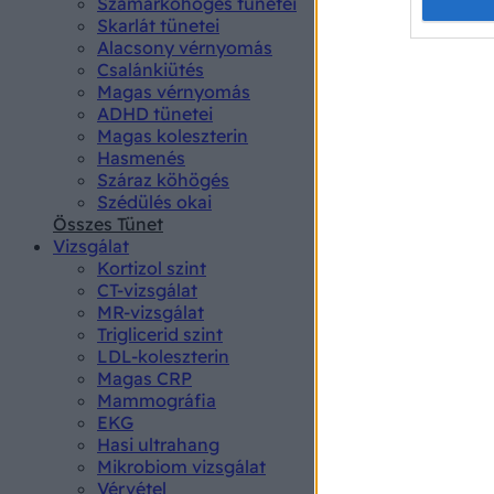
Opted 
Szamárköhögés tünetei
Skarlát tünetei
Alacsony vérnyomás
Google 
Csalánkiütés
Magas vérnyomás
I want t
ADHD tünetei
web or d
Magas koleszterin
Hasmenés
I want t
Száraz köhögés
purpose
Szédülés okai
Összes Tünet
I want 
Vizsgálat
Kortizol szint
I want t
CT-vizsgálat
web or d
MR-vizsgálat
Triglicerid szint
LDL-koleszterin
I want t
Magas CRP
or app.
Mammográfia
EKG
I want t
Hasi ultrahang
Mikrobiom vizsgálat
I want t
Vérvétel