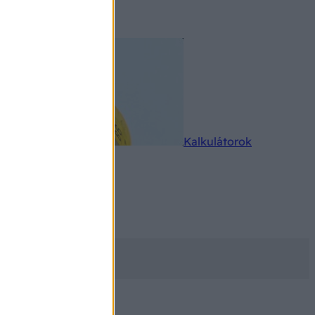
rkereső
Kalkulátorok