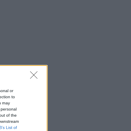
sonal or
ection to
ou may
 personal
out of the
 downstream
B’s List of