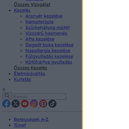
authenti
Összes Vizsgálat
Kezelés
Aranyér kezelése
Kemoterápia
Szürkehályog műtét
Vízszerű hasmenés
Afta kezelése
Dagadt boka kezelése
Napallergia kezelése
Fülgyulladás kezelése
Kötőhártya gyulladás
Összes Kezelés
Életmódváltás
Kutatás
Betegségek A-Z
Tünet