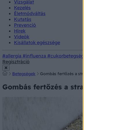
Vizsgálat
Kezelés
Életmódváltás
Kutatás
Prevenció
Hírek
Videók
Kisállatok egészsége
#allergia
#influenza
#cukorbetegség
#orvosmeteorológi
Regisztráció
Betegségek
Gombás fertőzés a strandon: ebből jöhet rá, 
Gombás fertőzés a strandon: ebből 