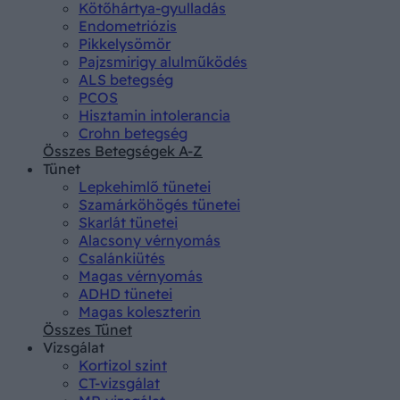
Kötőhártya-gyulladás
Endometriózis
Pikkelysömör
Pajzsmirigy alulműködés
ALS betegség
PCOS
Hisztamin intolerancia
Crohn betegség
Összes Betegségek A-Z
Tünet
Lepkehimlő tünetei
Szamárköhögés tünetei
Skarlát tünetei
Alacsony vérnyomás
Csalánkiütés
Magas vérnyomás
ADHD tünetei
Magas koleszterin
Összes Tünet
Vizsgálat
Kortizol szint
CT-vizsgálat