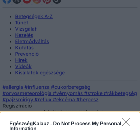
Betegségek A-Z
Tünet
Vizsgálat
Kezelés
Életmódváltás
Kutatás
Prevenció
Hírek
Videók
Kisállatok egészsége
#allergia
#influenza
#cukorbetegség
#orvosmeteorológia
#vérnyomás
#stroke
#rákbetegség
#pajzsmirigy
#reflux
#ekcéma
#herpesz
Regisztráció
A tüdőrák egyre gyakoribb a
Betegségek
nemdohányzók körében – tudósok szerint
ez lehet az oka
EgészségKalauz -
Do Not Process My Personal
Information
A tüdőrák egyre gyakoribb a