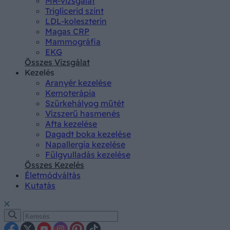
MR-vizsgálat
Triglicerid szint
LDL-koleszterin
Magas CRP
Mammográfia
EKG
Összes Vizsgálat
Kezelés
Aranyér kezelése
Kemoterápia
Szürkehályog műtét
Vízszerű hasmenés
Afta kezelése
Dagadt boka kezelése
Napallergia kezelése
Fülgyulladás kezelése
Összes Kezelés
Életmódváltás
Kutatás