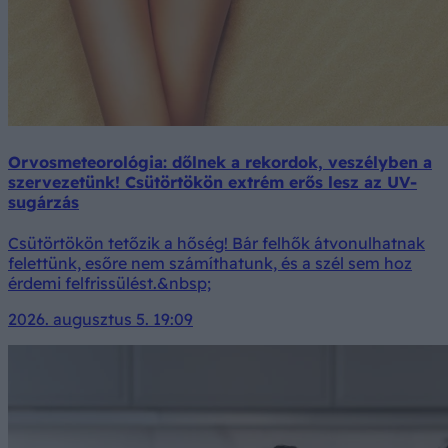
Orvosmeteorológia: dőlnek a rekordok, veszélyben a
szervezetünk! Csütörtökön extrém erős lesz az UV-
sugárzás
Csütörtökön tetőzik a hőség! Bár felhők átvonulhatnak
felettünk, esőre nem számíthatunk, és a szél sem hoz
érdemi felfrissülést.&nbsp;
2026. augusztus 5. 19:09