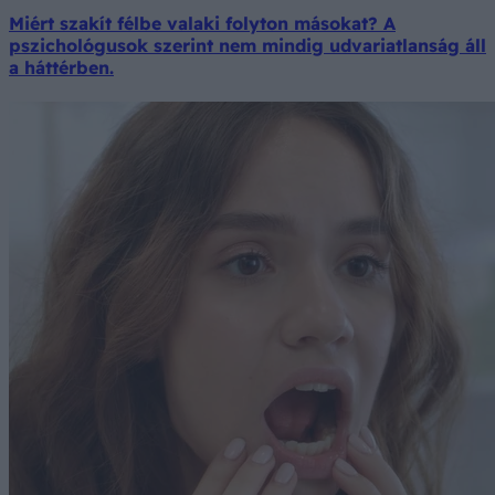
Miért szakít félbe valaki folyton másokat? A
pszichológusok szerint nem mindig udvariatlanság áll
a háttérben.