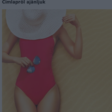
Címlapról ajánljuk