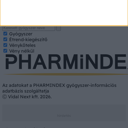
nevét, hatóanyagát. Kategorizált találatokért jelölje be a
keresett tulajdonságokat.
Gyógyszer
Hatóanyag
Gyógyszer
Étrend-kiegészítő
Vényköteles
Vény nélkül
Az adatokat a PHARMINDEX gyógyszer-információs
adatbázis szolgáltatja
Ⓒ Vidal Next kft. 2026.