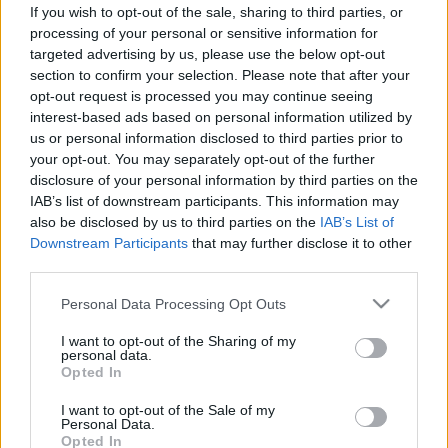
nemdohányzók körében – tudósok
If you wish to opt-out of the sale, sharing to third parties, or
processing of your personal or sensitive information for
szerint ez lehet az oka
targeted advertising by us, please use the below opt-out
section to confirm your selection. Please note that after your
opt-out request is processed you may continue seeing
interest-based ads based on personal information utilized by
us or personal information disclosed to third parties prior to
your opt-out. You may separately opt-out of the further
disclosure of your personal information by third parties on the
IAB’s list of downstream participants. This information may
also be disclosed by us to third parties on the
IAB’s List of
Downstream Participants
that may further disclose it to other
third parties.
Please note that this website/app uses one or more Google
Personal Data Processing Opt Outs
services and may gather and store information including but
not limited to your visit or usage behaviour. You may click to
I want to opt-out of the Sharing of my
personal data.
grant or deny consent to Google and its third-party tags to
Opted In
use your data for below specified purposes in below Google
consent section.
I want to opt-out of the Sale of my
Personal Data.
Opted In