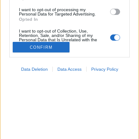
I want to opt-out of processing my
Personal Data for Targeted Advertising.
Opted In
I want to opt-out of Collection, Use,
Retention, Sale, and/or Sharing of my
Personal Data that Is Unrelated with the
Purposes for which it was collected.
CONFIRM
Opted Out
Google consents
Betegségek
Data Deletion
Data Access
Privacy Policy
2025. augusztus 13. 12:24
I want to allow Google to enable storage
Megosztás
Küldés
Küldés Messengeren
related to advertising like cookies on web or
device identifiers in apps.
Tomanóczy Andrea
I want to allow my user data to be sent to
szerkesztő
Google for online advertising purposes.
I want to allow Google to send me
personalized advertising.
Nem csak a dohányosokat fenyegeti a tüdőrák.
I want to allow Google to enable storage