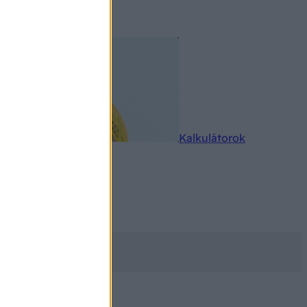
rkereső
Kalkulátorok