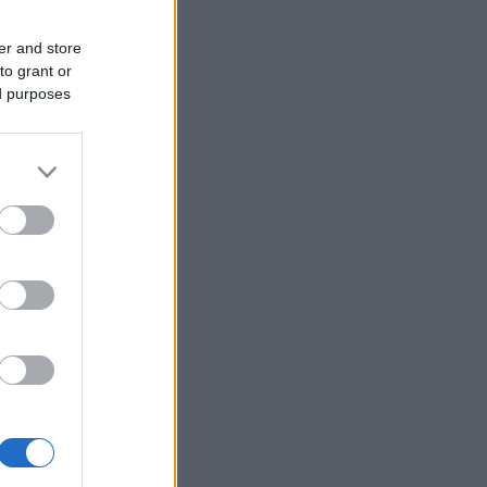
er and store
to grant or
ed purposes