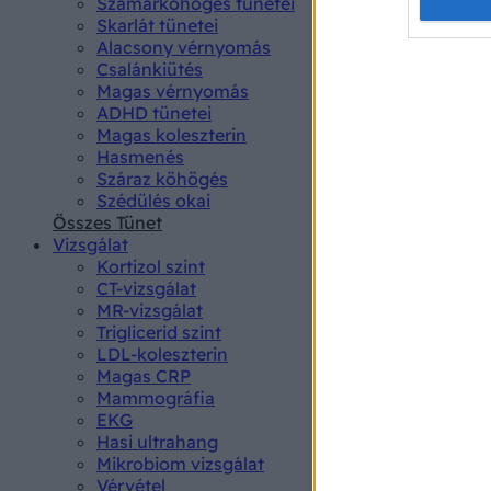
Opted 
Szamárköhögés tünetei
Skarlát tünetei
Alacsony vérnyomás
Google 
Csalánkiütés
Magas vérnyomás
I want t
ADHD tünetei
web or d
Magas koleszterin
Hasmenés
I want t
Száraz köhögés
purpose
Szédülés okai
Összes Tünet
I want 
Vizsgálat
Kortizol szint
I want t
CT-vizsgálat
web or d
MR-vizsgálat
Triglicerid szint
LDL-koleszterin
I want t
Magas CRP
or app.
Mammográfia
EKG
I want t
Hasi ultrahang
Mikrobiom vizsgálat
I want t
Vérvétel