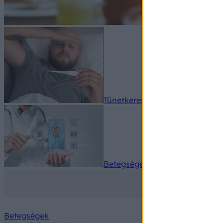
Tünetkereső
Betegségek A-Z
Betegségek