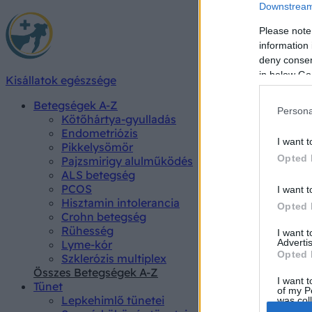
Downstream 
Please note
information 
deny consent
in below Go
Kisállatok egészsége
Betegségek A-Z
Persona
Kötőhártya-gyulladás
Endometriózis
I want t
Pikkelysömör
Opted 
Pajzsmirigy alulműködés
ALS betegség
PCOS
I want t
Hisztamin intolerancia
Opted 
Crohn betegség
Rühesség
I want 
Advertis
Lyme-kór
Opted 
Szklerózis multiplex
Összes Betegségek A-Z
I want t
Tünet
of my P
Lepkehimlő tünetei
was col