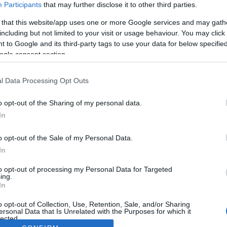
Participants
that may further disclose it to other third parties.
 that this website/app uses one or more Google services and may gath
including but not limited to your visit or usage behaviour. You may click 
 to Google and its third-party tags to use your data for below specifi
ogle consent section.
l Data Processing Opt Outs
o opt-out of the Sharing of my personal data.
In
o opt-out of the Sale of my Personal Data.
In
to opt-out of processing my Personal Data for Targeted
ing.
In
o opt-out of Collection, Use, Retention, Sale, and/or Sharing
ersonal Data that Is Unrelated with the Purposes for which it
lected.