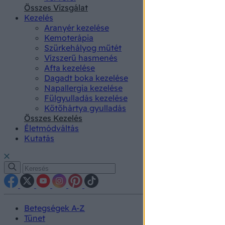
authenti
Összes Vizsgálat
Kezelés
Aranyér kezelése
Kemoterápia
Szürkehályog műtét
Vízszerű hasmenés
Afta kezelése
Dagadt boka kezelése
Napallergia kezelése
Fülgyulladás kezelése
Kötőhártya gyulladás
Összes Kezelés
Életmódváltás
Kutatás
Betegségek A-Z
Tünet