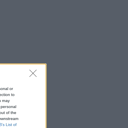
sonal or
ection to
ou may
 personal
out of the
 downstream
B’s List of