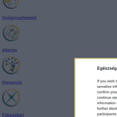
Gyógyszerkereső
Allergia
Egészség
If you wish 
Prevenció
sensitive in
confirm you
continue se
information 
further disc
participants
Fókuszban