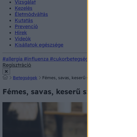
Vizsgálat
Kezelés
Életmódváltás
Kutatás
Prevenció
Hírek
Videók
Kisállatok egészsége
#allergia
#influenza
#cukorbetegség
#orvosmeteorológi
Regisztráció
Betegségek
Fémes, savas, keserű szájíz: ez a betegség állh
Fémes, savas, keserű szájíz: ez a be