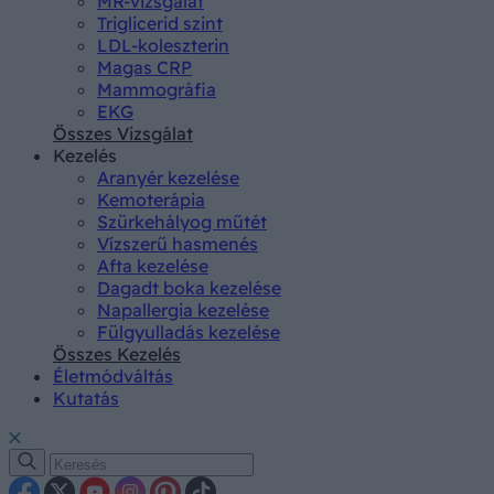
MR-vizsgálat
Triglicerid szint
LDL-koleszterin
Magas CRP
Mammográfia
EKG
Összes Vizsgálat
Kezelés
Aranyér kezelése
Kemoterápia
Szürkehályog műtét
Vízszerű hasmenés
Afta kezelése
Dagadt boka kezelése
Napallergia kezelése
Fülgyulladás kezelése
Összes Kezelés
Életmódváltás
Kutatás