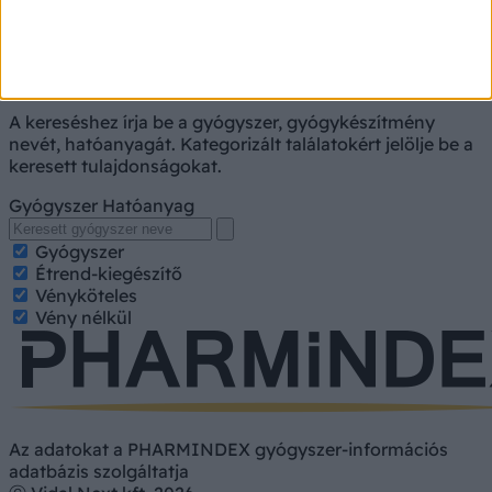
Gyógyszerkereső
A kereséshez írja be a gyógyszer, gyógykészítmény
nevét, hatóanyagát. Kategorizált találatokért jelölje be a
keresett tulajdonságokat.
Gyógyszer
Hatóanyag
Gyógyszer
Étrend-kiegészítő
Vényköteles
Vény nélkül
Az adatokat a PHARMINDEX gyógyszer-információs
adatbázis szolgáltatja