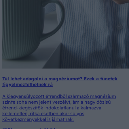
Túl lehet adagolni a magnéziumot? Ezek a tünetek
figyelmeztethetnek rá
A kiegyensúlyozott étrendből származó magnézium
szinte soha nem jelent veszélyt, ám a nagy dózisú
étrend-kiegészítők indokolatlanul alkalmazva
kellemetlen, ritka esetben akár súlyos
következményekkel is járhatnak.