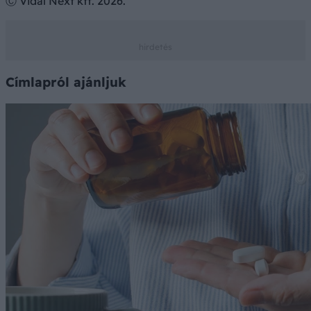
Ⓒ Vidal Next kft. 2026.
Címlapról ajánljuk