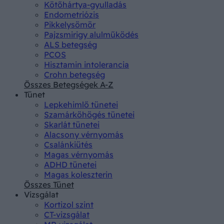
Kötőhártya-gyulladás
Endometriózis
Pikkelysömör
Pajzsmirigy alulműködés
ALS betegség
PCOS
Hisztamin intolerancia
Crohn betegség
Összes Betegségek A-Z
Tünet
Lepkehimlő tünetei
Szamárköhögés tünetei
Skarlát tünetei
Alacsony vérnyomás
Csalánkiütés
Magas vérnyomás
ADHD tünetei
Magas koleszterin
Összes Tünet
Vizsgálat
Kortizol szint
CT-vizsgálat