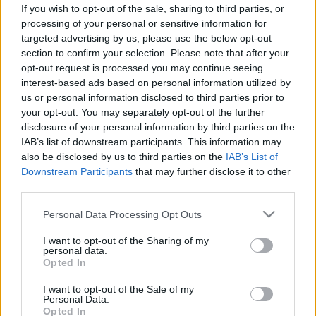
fagyasztóba – megóvhatja az
If you wish to opt-out of the sale, sharing to third parties, or
egészségét utazás után
processing of your personal or sensitive information for
targeted advertising by us, please use the below opt-out
section to confirm your selection. Please note that after your
opt-out request is processed you may continue seeing
interest-based ads based on personal information utilized by
us or personal information disclosed to third parties prior to
your opt-out. You may separately opt-out of the further
disclosure of your personal information by third parties on the
IAB’s list of downstream participants. This information may
also be disclosed by us to third parties on the
IAB’s List of
Downstream Participants
that may further disclose it to other
third parties.
Please note that this website/app uses one or more Google
Personal Data Processing Opt Outs
services and may gather and store information including but
not limited to your visit or usage behaviour. You may click to
I want to opt-out of the Sharing of my
personal data.
grant or deny consent to Google and its third-party tags to
Opted In
use your data for below specified purposes in below Google
consent section.
I want to opt-out of the Sale of my
Personal Data.
Opted In