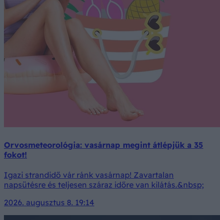
Orvosmeteorológia: vasárnap megint átlépjük a 35
fokot!
Igazi strandidő vár ránk vasárnap! Zavartalan
napsütésre és teljesen száraz időre van kilátás.&nbsp;
2026. augusztus 8. 19:14