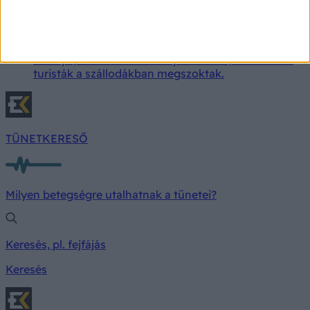
Ha Görögországra gondolunk, sokaknak bőséges
svédasztalos reggelik jutnak eszükbe. A helyiek
azonban a hétköznapokon egészen másképp
indítják a napot: a görög reggeli általában egyszerű,
könnyű, és messze nem olyan kiadós, mint amit a
turisták a szállodákban megszoktak.
TÜNETKERESŐ
Milyen betegségre utalhatnak a tünetei?
Keresés, pl. fejfájás
Keresés