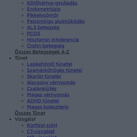
Kötőhártya-gyulladás
Endometriózis
Pikkelysömör
Pajzsmirigy alulműködés
ALS betegség
PCOS
Hisztamin intolerancia
Crohn betegség
Összes Betegségek A-Z
Tünet
Lepkehimlő tünetei
Szamárköhögés tünetei
Skarlát tünetei
Alacsony vérnyomás
Csalánkiütés
Magas vérnyomás
ADHD tünetei
Magas koleszterin
Összes Tünet
Vizsgálat
Kortizol szint
CT-vizsgálat