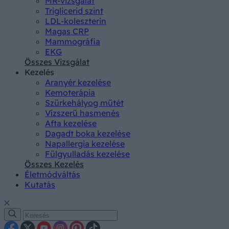
MR-vizsgálat
Triglicerid szint
LDL-koleszterin
Magas CRP
Mammográfia
EKG
Összes Vizsgálat
Kezelés
Aranyér kezelése
Kemoterápia
Szürkehályog műtét
Vízszerű hasmenés
Afta kezelése
Dagadt boka kezelése
Napallergia kezelése
Fülgyulladás kezelése
Összes Kezelés
Életmódváltás
Kutatás