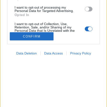
I want to opt-out of processing my
Personal Data for Targeted Advertising.
Opted In
I want to opt-out of Collection, Use,
Retention, Sale, and/or Sharing of my
Personal Data that Is Unrelated with the
Purposes for which it was collected.
CONFIRM
Opted Out
Betegségek
2025. január 31. 08:04
Google consents
Megosztás
Küldés
Küldés Messengeren
Data Deletion
Data Access
Privacy Policy
I want to allow Google to enable storage
related to advertising like cookies on web or
Egészségkalauz
device identifiers in apps.
Egészségkalauz
I want to allow my user data to be sent to
Google for online advertising purposes.
Az IPF tünetei nem feltétlen olyanok, amikre először
I want to allow Google to send me
gondolnánk egy tüdőbetegség kapcsán.
personalized advertising.
I want to allow Google to enable storage