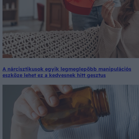
A nárcisztikusok egyik legmeglepőbb manipulációs
eszköze lehet ez a kedvesnek hitt gesztus