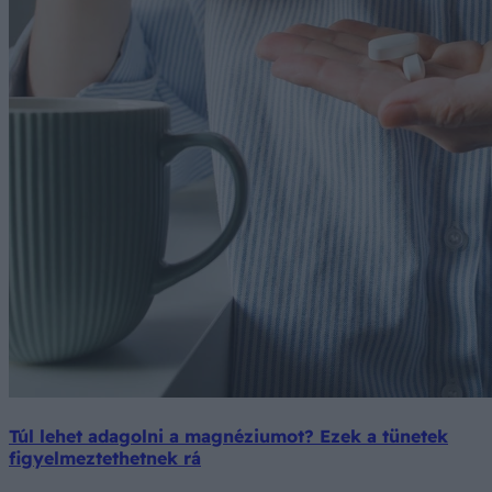
Túl lehet adagolni a magnéziumot? Ezek a tünetek
figyelmeztethetnek rá