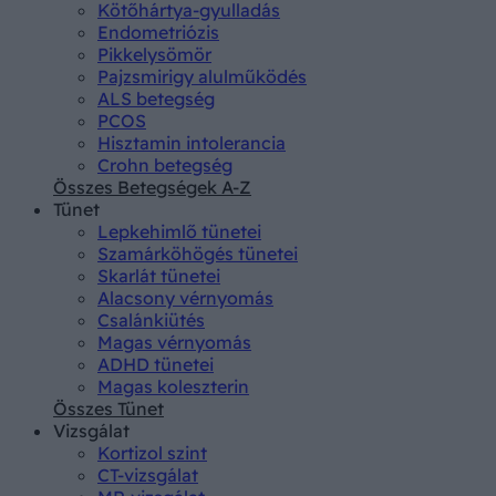
Kötőhártya-gyulladás
Endometriózis
Pikkelysömör
Pajzsmirigy alulműködés
ALS betegség
PCOS
Hisztamin intolerancia
Crohn betegség
Összes Betegségek A-Z
Tünet
Lepkehimlő tünetei
Szamárköhögés tünetei
Skarlát tünetei
Alacsony vérnyomás
Csalánkiütés
Magas vérnyomás
ADHD tünetei
Magas koleszterin
Összes Tünet
Vizsgálat
Kortizol szint
CT-vizsgálat