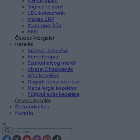
MR-vizsgálat
Triglicerid szint
LDL-koleszterin
Magas CRP
Mammográfia
EKG
Összes Vizsgálat
Kezelés
Aranyér kezelése
Kemoterápia
Szürkehályog műtét
Vízszerű hasmenés
Afta kezelése
Dagadt boka kezelése
Napallergia kezelése
Fülgyulladás kezelése
Összes Kezelés
Életmódváltás
Kutatás