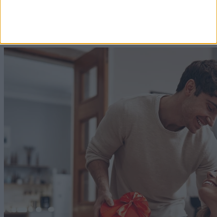
Enyhül a hőség: szombattól az országos tisztifőorvos
II. fokúra mérsékelte a hőségriasztást