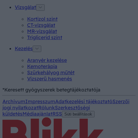
Vizsgálat
Kortizol szint
CT-vizsgálat
MR-vizsgálat
Triglicerid szint
Kezelés
Aranyér kezelése
Kemoterápia
Szürkehályog műtét
Vízszerű hasmenés
*Keresett gyógyszerek betegtájékoztatója
Archívum
Impresszum
Adatkezelési tájékoztató
Szerzői
jogi nyilatkozat
Rólunk
Szerkesztőségi
küldetés
Médiaajánlat
RSS
Süti beállítások