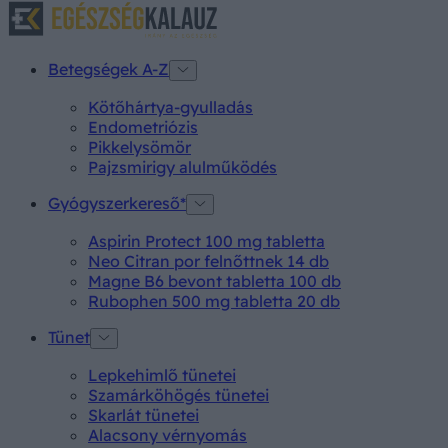
Betegségek A-Z
Kötőhártya-gyulladás
Endometriózis
Pikkelysömör
Pajzsmirigy alulműködés
Gyógyszerkereső*
Aspirin Protect 100 mg tabletta
Neo Citran por felnőttnek 14 db
Magne B6 bevont tabletta 100 db
Rubophen 500 mg tabletta 20 db
Tünet
Lepkehimlő tünetei
Szamárköhögés tünetei
Skarlát tünetei
Alacsony vérnyomás