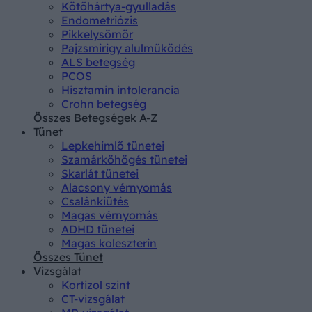
Kötőhártya-gyulladás
Endometriózis
Pikkelysömör
Pajzsmirigy alulműködés
ALS betegség
PCOS
Hisztamin intolerancia
Crohn betegség
Összes Betegségek A-Z
Tünet
Lepkehimlő tünetei
Szamárköhögés tünetei
Skarlát tünetei
Alacsony vérnyomás
Csalánkiütés
Magas vérnyomás
ADHD tünetei
Magas koleszterin
Összes Tünet
Vizsgálat
Kortizol szint
CT-vizsgálat