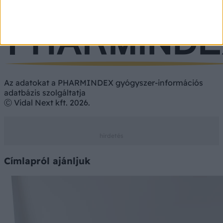
Étrend-kiegészítő
Vényköteles
Vény nélkül
Az adatokat a PHARMINDEX gyógyszer-információs
adatbázis szolgáltatja
Ⓒ Vidal Next kft. 2026.
Címlapról ajánljuk