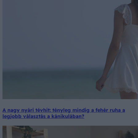
A nagy nyári tévhit: tényleg mindig a fehér ruha a
legjobb választás a kánikulában?