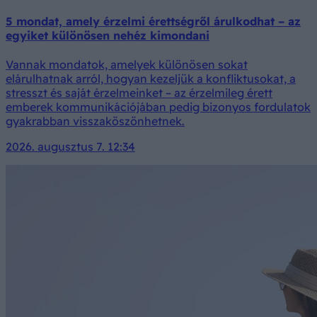
5 mondat, amely érzelmi érettségről árulkodhat – az
egyiket különösen nehéz kimondani
Vannak mondatok, amelyek különösen sokat
elárulhatnak arról, hogyan kezeljük a konfliktusokat, a
stresszt és saját érzelmeinket – az érzelmileg érett
emberek kommunikációjában pedig bizonyos fordulatok
gyakrabban visszaköszönhetnek.
2026. augusztus 7. 12:34