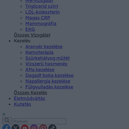
MR-vizsgálat
Triglicerid szint
LDL-koleszterin
Magas CRP
Mammográfia
EKG
Összes Vizsgálat
Kezelés
Aranyér kezelése
Kemoterápia
Szürkehályog műtét
Vízszerű hasmenés
Afta kezelése
Dagadt boka kezelése
Napallergia kezelése
Fülgyulladás kezelése
Összes Kezelés
Életmódváltás
Kutatás