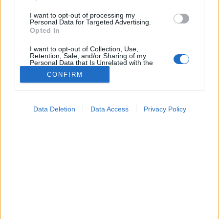
I want to opt-out of processing my
Personal Data for Targeted Advertising.
Opted In
I want to opt-out of Collection, Use,
Retention, Sale, and/or Sharing of my
Personal Data that Is Unrelated with the
Purposes for which it was collected.
CONFIRM
Opted Out
Betegségek
2023. szeptember 07. 06:04
Google consents
Megosztás
Küldés
Küldés Messengeren
Data Deletion
Data Access
Privacy Policy
I want to allow Google to enable storage
related to advertising like cookies on web or
Ön meg tudja különböztetni az érzelmi éhséget a
device identifiers in apps.
valódi éhségtől?
I want to allow my user data to be sent to
Google for online advertising purposes.
I want to allow Google to send me
personalized advertising.
I want to allow Google to enable storage