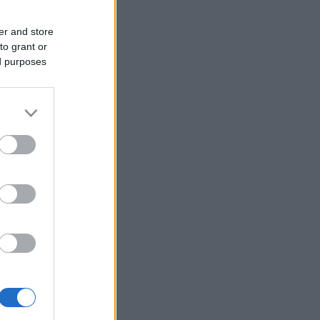
er and store
to grant or
ed purposes