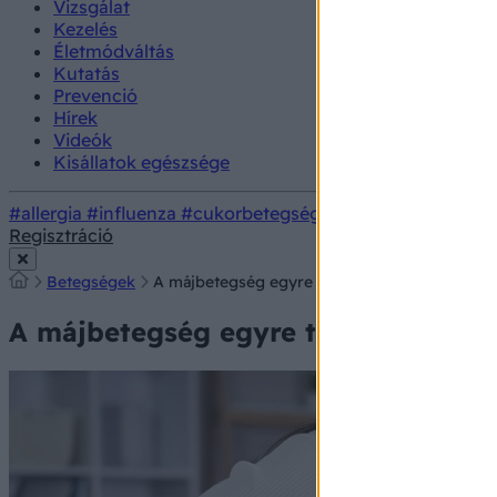
Vizsgálat
Kezelés
Életmódváltás
Kutatás
Prevenció
Hírek
Videók
Kisállatok egészsége
#allergia
#influenza
#cukorbetegség
#orvosmeteorológi
Regisztráció
Betegségek
A májbetegség egyre többeket érint, már a 4.
A májbetegség egyre többeket érint