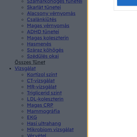
Opted 
Szamárköhögés tünetei
Skarlát tünetei
Alacsony vérnyomás
Google 
Csalánkiütés
Magas vérnyomás
I want t
ADHD tünetei
web or d
Magas koleszterin
Hasmenés
I want t
Száraz köhögés
purpose
Szédülés okai
Összes Tünet
I want 
Vizsgálat
Kortizol szint
I want t
CT-vizsgálat
web or d
MR-vizsgálat
Triglicerid szint
LDL-koleszterin
I want t
Magas CRP
or app.
Mammográfia
EKG
I want t
Hasi ultrahang
Mikrobiom vizsgálat
I want t
Vérvétel