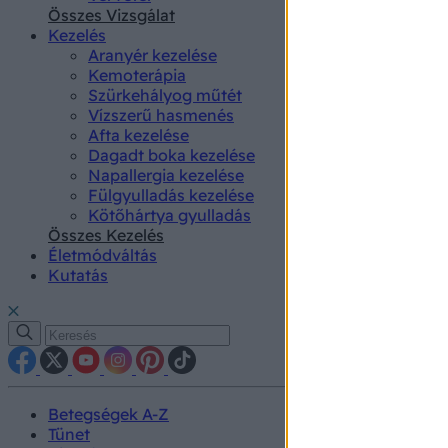
authenti
Összes Vizsgálat
Kezelés
Aranyér kezelése
Kemoterápia
Szürkehályog műtét
Vízszerű hasmenés
Afta kezelése
Dagadt boka kezelése
Napallergia kezelése
Fülgyulladás kezelése
Kötőhártya gyulladás
Összes Kezelés
Életmódváltás
Kutatás
Betegségek A-Z
Tünet