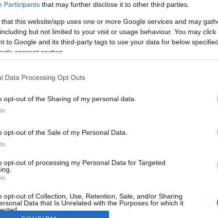
Participants
that may further disclose it to other third parties.
 that this website/app uses one or more Google services and may gath
including but not limited to your visit or usage behaviour. You may click 
 to Google and its third-party tags to use your data for below specifi
ogle consent section.
l Data Processing Opt Outs
o opt-out of the Sharing of my personal data.
In
o opt-out of the Sale of my Personal Data.
In
to opt-out of processing my Personal Data for Targeted
ing.
In
o opt-out of Collection, Use, Retention, Sale, and/or Sharing
ersonal Data that Is Unrelated with the Purposes for which it
lected.