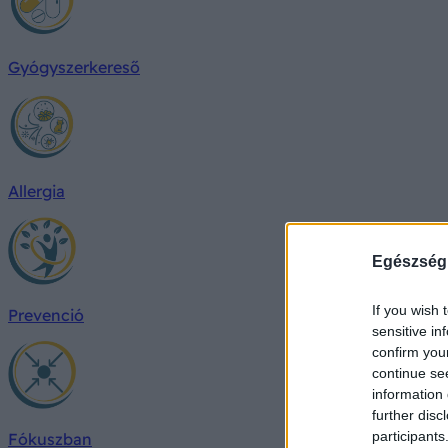
Gyógyszerkereső
Allergia
Egészség
If you wish 
Prevenció
sensitive in
confirm you
continue se
information 
further disc
participants
Fókuszban