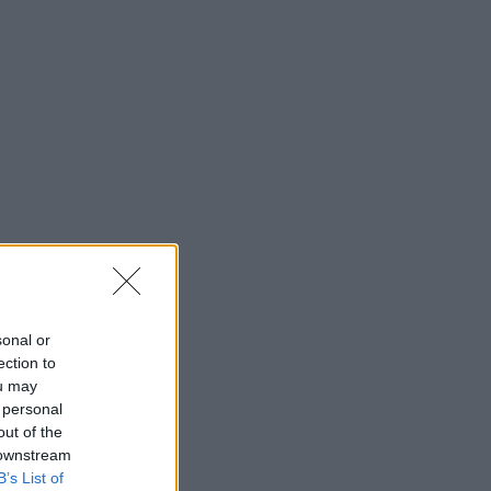
sonal or
ection to
ou may
 personal
out of the
 downstream
B’s List of