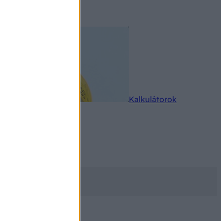
rkereső
Kalkulátorok