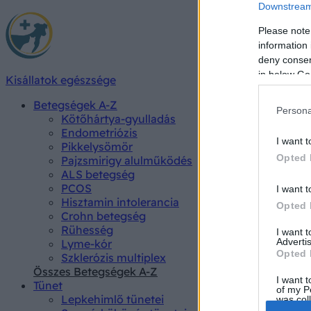
Downstream 
Please note
information 
deny consent
in below Go
Kisállatok egészsége
Betegségek A-Z
Persona
Kötőhártya-gyulladás
Endometriózis
I want t
Pikkelysömör
Opted 
Pajzsmirigy alulműködés
ALS betegség
PCOS
I want t
Hisztamin intolerancia
Opted 
Crohn betegség
Rühesség
I want 
Advertis
Lyme-kór
Opted 
Szklerózis multiplex
Összes Betegségek A-Z
I want t
Tünet
of my P
Lepkehimlő tünetei
was col