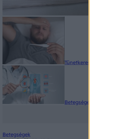
Tünetkereső
Betegségek A-Z
Betegségek