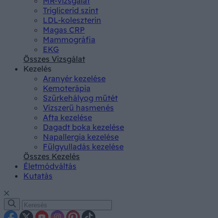
MR-vizsgálat
Triglicerid szint
LDL-koleszterin
Magas CRP
Mammográfia
EKG
Összes Vizsgálat
Kezelés
Aranyér kezelése
Kemoterápia
Szürkehályog műtét
Vízszerű hasmenés
Afta kezelése
Dagadt boka kezelése
Napallergia kezelése
Fülgyulladás kezelése
Összes Kezelés
Életmódváltás
Kutatás