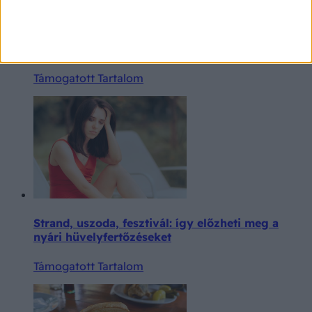
Amiről még az orvosnál is nehezen beszélünk: a
változókori intimpanaszok és kezelésük
Támogatott Tartalom
Strand, uszoda, fesztivál: így előzheti meg a
nyári hüvelyfertőzéseket
Támogatott Tartalom