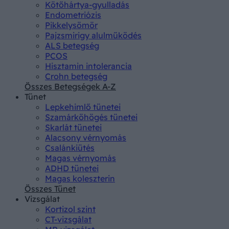
Kötőhártya-gyulladás
Endometriózis
Pikkelysömör
Pajzsmirigy alulműködés
ALS betegség
PCOS
Hisztamin intolerancia
Crohn betegség
Összes Betegségek A-Z
Tünet
Lepkehimlő tünetei
Szamárköhögés tünetei
Skarlát tünetei
Alacsony vérnyomás
Csalánkiütés
Magas vérnyomás
ADHD tünetei
Magas koleszterin
Összes Tünet
Vizsgálat
Kortizol szint
CT-vizsgálat