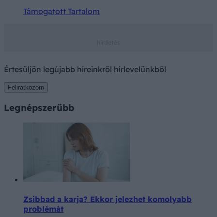
Támogatott Tartalom
Értesüljön legújabb híreinkről hírlevelünkből
Feliratkozom
Legnépszerűbb
Zsibbad a karja? Ekkor jelezhet komolyabb
problémát