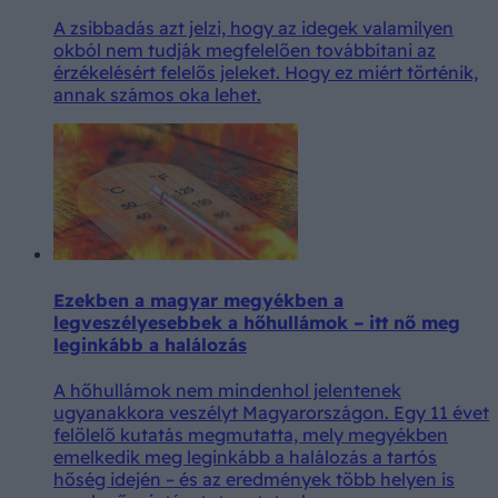
A zsibbadás azt jelzi, hogy az idegek valamilyen
okból nem tudják megfelelően továbbítani az
érzékelésért felelős jeleket. Hogy ez miért történik,
annak számos oka lehet.
Ezekben a magyar megyékben a
legveszélyesebbek a hőhullámok – itt nő meg
leginkább a halálozás
A hőhullámok nem mindenhol jelentenek
ugyanakkora veszélyt Magyarországon. Egy 11 évet
felölelő kutatás megmutatta, mely megyékben
emelkedik meg leginkább a halálozás a tartós
hőség idején – és az eredmények több helyen is