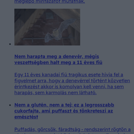
meglepő mintázatot mutatnak.
Nem harapta meg a denevér, mégis
veszettségben halt meg a 11 éves fiú
Egy 11 éves kanadai fiú tragikus esete hívja fel a
figyelmet arra, hogy a denevérrel történt közvetlen
érintkezést akkor is komolyan kell venni, ha sem
harapás, sem karmolás nem látható.
Nem a glutén, nem a tej: ez a legrosszabb
cukorfajta, ami puffaszt és tönkreteszi az
emésztést
Puffadás, görcsök, fáradtság - rendszerint rögtön a