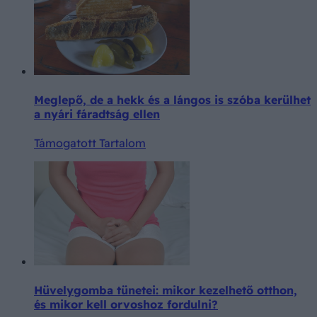
Meglepő, de a hekk és a lángos is szóba kerülhet
a nyári fáradtság ellen
Támogatott Tartalom
Hüvelygomba tünetei: mikor kezelhető otthon,
és mikor kell orvoshoz fordulni?