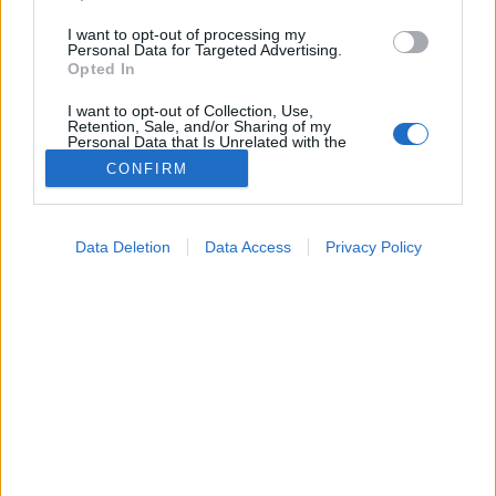
I want to opt-out of processing my
Personal Data for Targeted Advertising.
Opted In
I want to opt-out of Collection, Use,
Retention, Sale, and/or Sharing of my
Personal Data that Is Unrelated with the
Purposes for which it was collected.
CONFIRM
Opted Out
Betegségek
Google consents
2021. augusztus 30. 13:55
Data Deletion
Data Access
Privacy Policy
I want to allow Google to enable storage
Megosztás
Küldés
Küldés Messengeren
related to advertising like cookies on web or
device identifiers in apps.
Mire kell odafigyelnie egy nőnek nap mint nap az
I want to allow my user data to be sent to
intim egészsége megőrzése érdekében? Dr. Bartha
Google for online advertising purposes.
Tünde nőgyógyász válaszol.
I want to allow Google to send me
personalized advertising.
I want to allow Google to enable storage