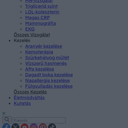
MR-vizsgálat
Triglicerid szint
LDL-koleszterin
Magas CRP
Mammográfia
EKG
Összes Vizsgálat
Kezelés
Aranyér kezelése
Kemoterápia
Szürkehályog műtét
Vízszerű hasmenés
Afta kezelése
Dagadt boka kezelése
Napallergia kezelése
Fülgyulladás kezelése
Összes Kezelés
Életmódváltás
Kutatás