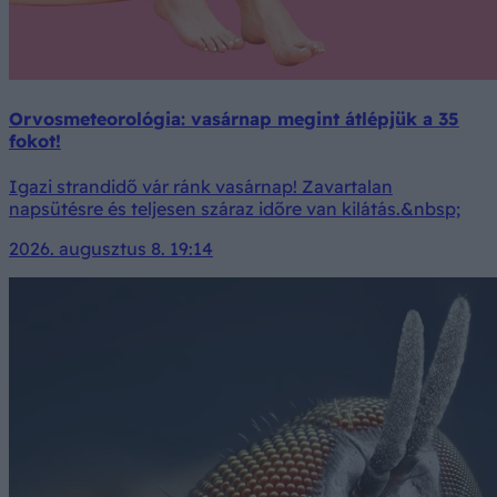
Orvosmeteorológia: vasárnap megint átlépjük a 35
fokot!
Igazi strandidő vár ránk vasárnap! Zavartalan
napsütésre és teljesen száraz időre van kilátás.&nbsp;
2026. augusztus 8. 19:14