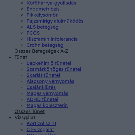
Kötőhártya-gyulladás
Endometriózis
Pikkelysömör
Pajzsmirigy alulműködés
ALS betegség
PCOS
Hisztamin intolerancia
Crohn betegség
Összes Betegségek A-Z
Tünet
Lepkehimlő tünetei
Szamárköhögés tünetei
Skarlát tünetei
Alacsony vérnyomás
Csalánkiütés
Magas vérnyomás
ADHD tünetei
Magas koleszterin
Összes Tünet
Vizsgálat
Kortizol szint
CT-vizsgálat