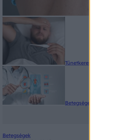
Tünetkereső
Betegségek A-Z
Betegségek