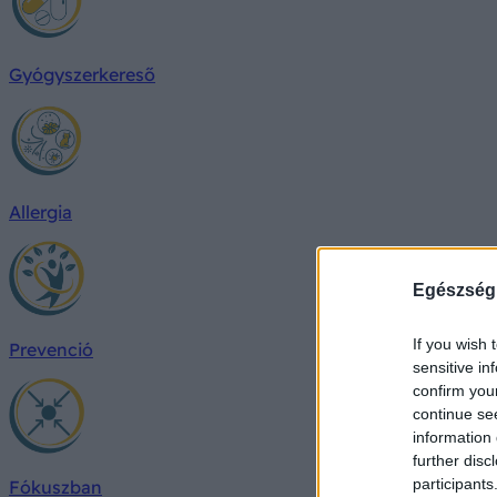
Gyógyszerkereső
Allergia
Egészség
If you wish 
Prevenció
sensitive in
confirm you
continue se
information 
further disc
participants
Fókuszban