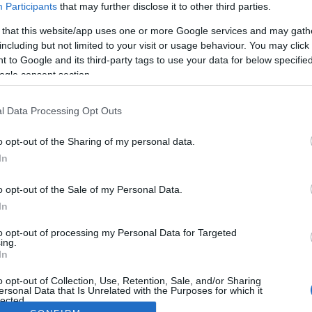
Participants
that may further disclose it to other third parties.
 that this website/app uses one or more Google services and may gath
including but not limited to your visit or usage behaviour. You may click 
 to Google and its third-party tags to use your data for below specifi
ogle consent section.
l Data Processing Opt Outs
o opt-out of the Sharing of my personal data.
In
o opt-out of the Sale of my Personal Data.
In
to opt-out of processing my Personal Data for Targeted
ing.
In
o opt-out of Collection, Use, Retention, Sale, and/or Sharing
ersonal Data that Is Unrelated with the Purposes for which it
lected.