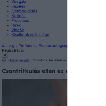
Vizsgálat
Kezelés
Életmódváltás
Kutatás
Prevenció
Hírek
Videók
Kisállatok egészsége
#allergia
#influenza
#cukorbetegség
#orvosmeteorológi
Regisztráció
Betegségek
Csontritkulás ellen ez a legfontosabb, amit in
Csontritkulás ellen ez a legfontosab