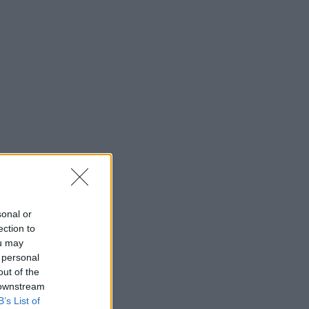
sonal or
ection to
ou may
 personal
out of the
 downstream
B’s List of