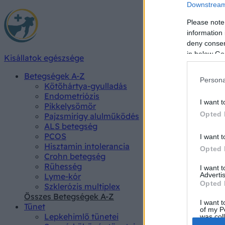
Downstream 
Please note
information 
deny consent
in below Go
Kisállatok egészsége
Betegségek A-Z
Persona
Kötőhártya-gyulladás
Endometriózis
I want t
Pikkelysömör
Opted 
Pajzsmirigy alulműködés
ALS betegség
PCOS
I want t
Hisztamin intolerancia
Opted 
Crohn betegség
Rühesség
I want 
Advertis
Lyme-kór
Opted 
Szklerózis multiplex
Összes Betegségek A-Z
I want t
Tünet
of my P
Lepkehimlő tünetei
was col