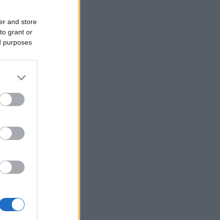
er and store
to grant or
ed purposes