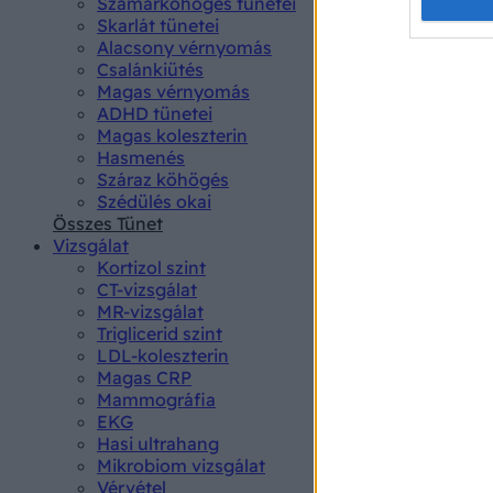
Opted 
Szamárköhögés tünetei
Skarlát tünetei
Alacsony vérnyomás
Google 
Csalánkiütés
Magas vérnyomás
I want t
ADHD tünetei
web or d
Magas koleszterin
Hasmenés
I want t
Száraz köhögés
purpose
Szédülés okai
Összes Tünet
I want 
Vizsgálat
Kortizol szint
I want t
CT-vizsgálat
web or d
MR-vizsgálat
Triglicerid szint
LDL-koleszterin
I want t
Magas CRP
or app.
Mammográfia
EKG
I want t
Hasi ultrahang
Mikrobiom vizsgálat
I want t
Vérvétel