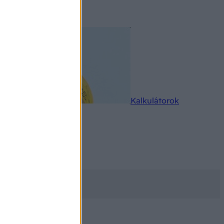
rkereső
Kalkulátorok