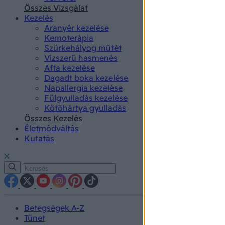
authenti
Összes Vizsgálat
Kezelés
Aranyér kezelése
Kemoterápia
Szürkehályog műtét
Vízszerű hasmenés
Afta kezelése
Dagadt boka kezelése
Napallergia kezelése
Fülgyulladás kezelése
Kötőhártya gyulladás
Összes Kezelés
Életmódváltás
Kutatás
Betegségek A-Z
Tünet