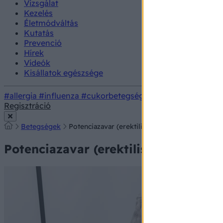
Vizsgálat
Kezelés
Életmódváltás
Kutatás
Prevenció
Hírek
Videók
Kisállatok egészsége
#allergia
#influenza
#cukorbetegség
#orvosmeteorológi
Regisztráció
Betegségek
Potenciazavar (erektilis diszfunkció) tünetei, v
Potenciazavar (erektilis diszfunkció)