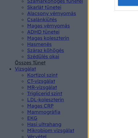
Opted 
Szamárköhögés tünetei
Skarlát tünetei
Alacsony vérnyomás
Google 
Csalánkiütés
Magas vérnyomás
I want t
ADHD tünetei
web or d
Magas koleszterin
Hasmenés
I want t
Száraz köhögés
purpose
Szédülés okai
Összes Tünet
I want 
Vizsgálat
Kortizol szint
I want t
CT-vizsgálat
web or d
MR-vizsgálat
Triglicerid szint
LDL-koleszterin
I want t
Magas CRP
or app.
Mammográfia
EKG
I want t
Hasi ultrahang
Mikrobiom vizsgálat
I want t
Vérvétel