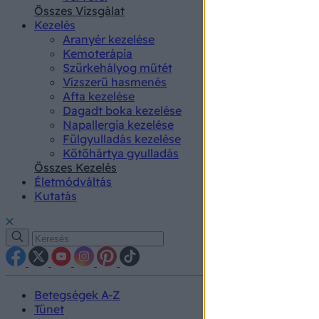
authenti
Összes Vizsgálat
Kezelés
Aranyér kezelése
Kemoterápia
Szürkehályog műtét
Vízszerű hasmenés
Afta kezelése
Dagadt boka kezelése
Napallergia kezelése
Fülgyulladás kezelése
Kötőhártya gyulladás
Összes Kezelés
Életmódváltás
Kutatás
Betegségek A-Z
Tünet