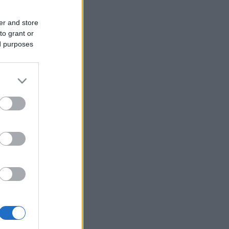
er and store
to grant or
ed purposes