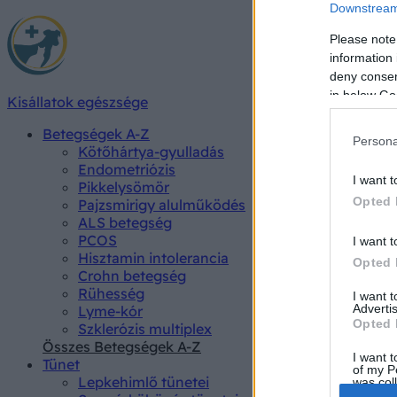
Downstream 
Please note
information 
deny consent
in below Go
Kisállatok egészsége
Betegségek A-Z
Persona
Kötőhártya-gyulladás
Endometriózis
I want t
Pikkelysömör
Opted 
Pajzsmirigy alulműködés
ALS betegség
PCOS
I want t
Hisztamin intolerancia
Opted 
Crohn betegség
Rühesség
I want 
Advertis
Lyme-kór
Opted 
Szklerózis multiplex
Összes Betegségek A-Z
I want t
Tünet
of my P
Lepkehimlő tünetei
was col