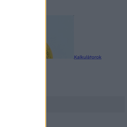
rkereső
Kalkulátorok