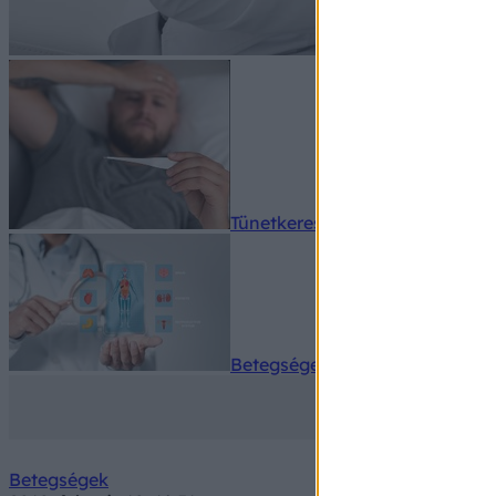
Tünetkereső
Betegségek A-Z
Betegségek