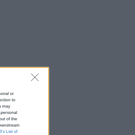
sonal or
ection to
ou may
 personal
out of the
 downstream
B’s List of