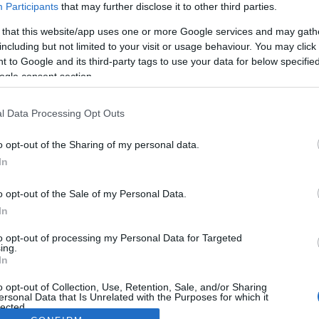
Participants
that may further disclose it to other third parties.
 that this website/app uses one or more Google services and may gath
including but not limited to your visit or usage behaviour. You may click 
 to Google and its third-party tags to use your data for below specifi
ogle consent section.
l Data Processing Opt Outs
o opt-out of the Sharing of my personal data.
In
o opt-out of the Sale of my Personal Data.
In
to opt-out of processing my Personal Data for Targeted
ing.
In
o opt-out of Collection, Use, Retention, Sale, and/or Sharing
ersonal Data that Is Unrelated with the Purposes for which it
lected.