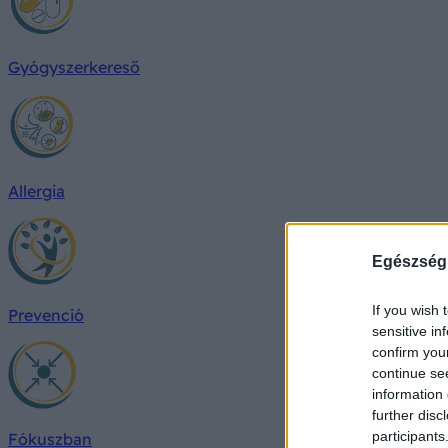
Gyógyszerkereső
Allergia
Egészség
If you wish 
Prevenció
sensitive in
confirm you
continue se
information 
further disc
participants
Fókuszban