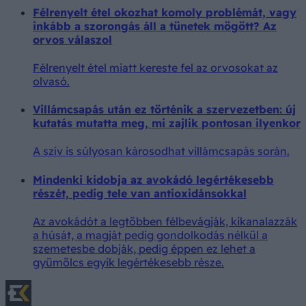
Félrenyelt étel okozhat komoly problémát, vagy
inkább a szorongás áll a tünetek mögött? Az
orvos válaszol
Félrenyelt étel miatt kereste fel az orvosokat az
olvasó.
Villámcsapás után ez történik a szervezetben: új
kutatás mutatta meg, mi zajlik pontosan ilyenkor
A szív is súlyosan károsodhat villámcsapás során.
Mindenki kidobja az avokádó legértékesebb
részét, pedig tele van antioxidánsokkal
Az avokádót a legtöbben félbevágják, kikanalazzák
a húsát, a magját pedig gondolkodás nélkül a
szemetesbe dobják, pedig éppen ez lehet a
gyümölcs egyik legértékesebb része.