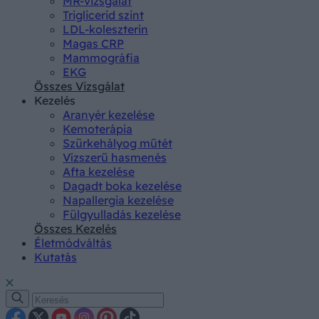
MR-vizsgálat
Triglicerid szint
LDL-koleszterin
Magas CRP
Mammográfia
EKG
Összes Vizsgálat
Kezelés
Aranyér kezelése
Kemoterápia
Szürkehályog műtét
Vízszerű hasmenés
Afta kezelése
Dagadt boka kezelése
Napallergia kezelése
Fülgyulladás kezelése
Összes Kezelés
Életmódváltás
Kutatás