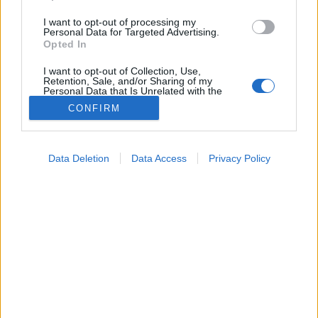
I want to opt-out of processing my
Personal Data for Targeted Advertising.
Opted In
I want to opt-out of Collection, Use,
Retention, Sale, and/or Sharing of my
Personal Data that Is Unrelated with the
Purposes for which it was collected.
CONFIRM
Opted Out
Betegségek
2024. október 04. 22:19
Google consents
Megosztás
Küldés
Küldés Messengeren
Data Deletion
Data Access
Privacy Policy
I want to allow Google to enable storage
related to advertising like cookies on web or
Porosz Viktória
device identifiers in apps.
online szerkesztő
I want to allow my user data to be sent to
Google for online advertising purposes.
Gyakran éppen a szülő, a tanár vagy egy közeli
I want to allow Google to send me
rokon okozza a traumát.
personalized advertising.
I want to allow Google to enable storage