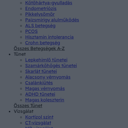
Kötőhártya-gyulladás
Endometriózis
Pikkelysömör
Pajzsmirigy alulműködés
ALS betegség
PCOS
Hisztamin intolerancia
Crohn betegség
Összes Betegségek A-Z
Tünet
Lepkehimlő tünetei
Szamárköhögés tünetei
Skarlát tünetei
Alacsony vérnyomás
Csalánkiütés
Magas vérnyomás
ADHD tünetei
Magas koleszterin
Összes Tünet
Vizsgálat
Kortizol szint
CT-vizsgálat