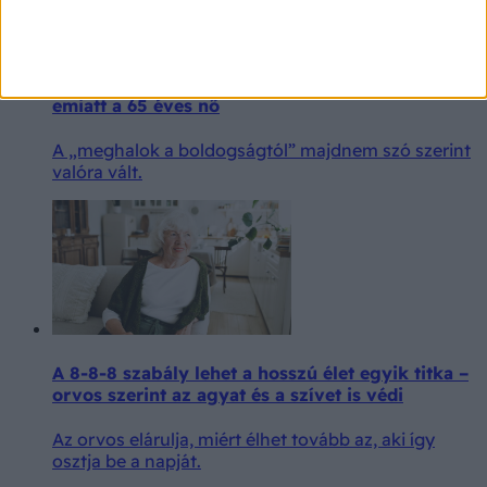
Annyira boldog volt, hogy kórházba került
emiatt a 65 éves nő
A „meghalok a boldogságtól” majdnem szó szerint
valóra vált.
A 8-8-8 szabály lehet a hosszú élet egyik titka –
orvos szerint az agyat és a szívet is védi
Az orvos elárulja, miért élhet tovább az, aki így
osztja be a napját.