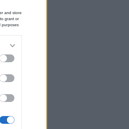
er and store
to grant or
ed purposes