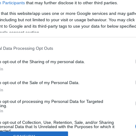
Participants
that may further disclose it to other third parties.
 that this website/app uses one or more Google services and may gath
including but not limited to your visit or usage behaviour. You may click 
 to Google and its third-party tags to use your data for below specifi
ogle consent section.
l Data Processing Opt Outs
o opt-out of the Sharing of my personal data.
In
o opt-out of the Sale of my Personal Data.
In
to opt-out of processing my Personal Data for Targeted
ing.
In
o opt-out of Collection, Use, Retention, Sale, and/or Sharing
ersonal Data that Is Unrelated with the Purposes for which it
lected.