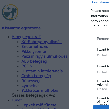
Downstream 
Please note
information 
deny consent
in below Go
Kisállatok egészsége
Betegségek A-Z
Persona
Kötőhártya-gyulladás
Endometriózis
I want t
Pikkelysömör
Opted 
Pajzsmirigy alulműködés
ALS betegség
PCOS
I want t
Hisztamin intolerancia
Opted 
Crohn betegség
Rühesség
I want 
Advertis
Lyme-kór
Opted 
Szklerózis multiplex
Összes Betegségek A-Z
I want t
Tünet
of my P
Lepkehimlő tünetei
was col