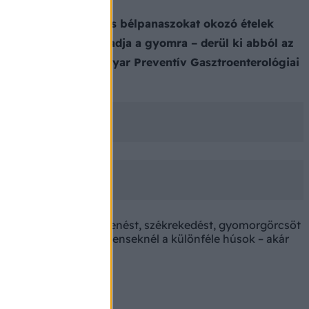
 gyomorbántalmakat és bélpanaszokat okozó ételek
ek gond nélkül befogadja a gyomra – derül ki abból az
t dolgozta fel a Magyar Preventív Gasztroenterológiai
st, hasfeszülést, hasmenést, székrekedést, gyomorgörcsöt
orvoshoz forduló pácienseknél a különféle húsok – akár