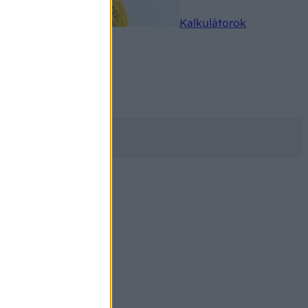
rkereső
Kalkulátorok