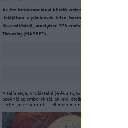
Az ételintoleranciával küzdő emberek körében a tojás
listájában, a páciensek közel harmadát a mustár és a t
összesítésből, amelyben 376 emésztőszervi gondokkal 
Társaság (MAPPET).
A tejfehérje, a tojásfehérje és a tojássárgája, egyes ga
azoknál az embereknél, akiknél ételintolerancia mutathat
sertés, akár baromfi – jellemzően nem okoznak irritációt.