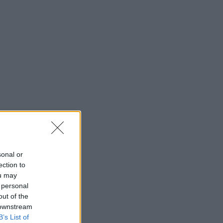
sonal or
ection to
ou may
 personal
out of the
 downstream
B’s List of