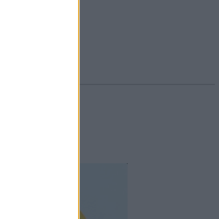
#ekcéma
#herpesz