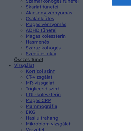
Opted 
Szamárköhögés tünetei
Skarlát tünetei
Alacsony vérnyomás
Google 
Csalánkiütés
Magas vérnyomás
I want t
ADHD tünetei
web or d
Magas koleszterin
Hasmenés
I want t
Száraz köhögés
purpose
Szédülés okai
Összes Tünet
I want 
Vizsgálat
Kortizol szint
I want t
CT-vizsgálat
web or d
MR-vizsgálat
Triglicerid szint
LDL-koleszterin
I want t
Magas CRP
or app.
Mammográfia
EKG
I want t
Hasi ultrahang
Mikrobiom vizsgálat
I want t
Vérvétel