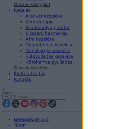
authenti
Összes Vizsgálat
Kezelés
Aranyér kezelése
Kemoterápia
Szürkehályog műtét
Vízszerű hasmenés
Afta kezelése
Dagadt boka kezelése
Napallergia kezelése
Fülgyulladás kezelése
Kötőhártya gyulladás
Összes Kezelés
Életmódváltás
Kutatás
Betegségek A-Z
Tünet