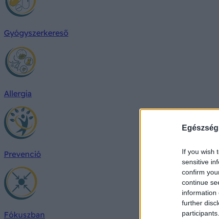
Gyógyszerkereső
Allergia
Egészség
If you wish 
Prevenció
sensitive in
confirm you
continue se
information 
further disc
participants
Fókuszban