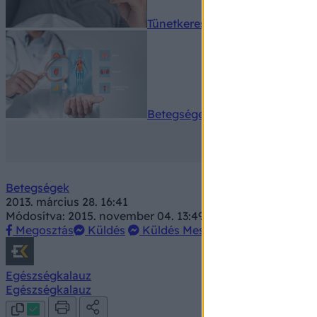
Tünetkereső
Betegségek A-Z
Betegségek
2013. március 28. 16:41
Módosítva: 2015. november 04. 13:49
Megosztás
Küldés
Küldés Messengeren
Egészségkalauz
Egészségkalauz