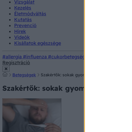
Vizsgálat
Kezelés
Életmódváltás
Kutatás
Prevenció
Hírek
Videók
Kisállatok egészsége
#allergia
#influenza
#cukorbetegség
#orvosmeteorológi
Regisztráció
Betegségek
Szakértők: sokak gyomra nem bírja a húsvéti to
Szakértők: sokak gyomra nem bírja a