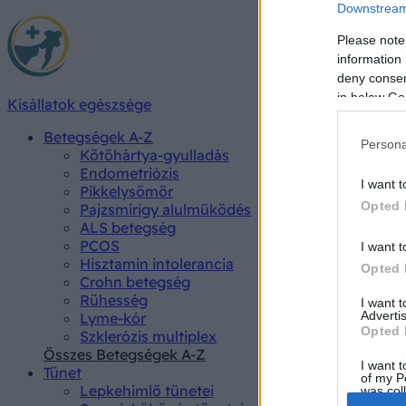
Downstream 
Please note
information 
deny consent
in below Go
Kisállatok egészsége
Betegségek A-Z
Persona
Kötőhártya-gyulladás
Endometriózis
I want t
Pikkelysömör
Opted 
Pajzsmirigy alulműködés
ALS betegség
PCOS
I want t
Hisztamin intolerancia
Opted 
Crohn betegség
Rühesség
I want 
Advertis
Lyme-kór
Opted 
Szklerózis multiplex
Összes Betegségek A-Z
I want t
Tünet
of my P
Lepkehimlő tünetei
was col