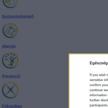
Gyógyszerkereső
Allergia
Egészség
If you wish 
Prevenció
sensitive in
confirm you
continue se
information 
further disc
participants
Fókuszban