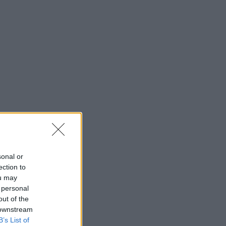
sonal or
ection to
ou may
 personal
out of the
 downstream
B’s List of