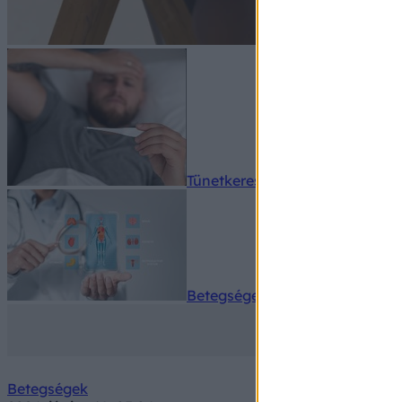
Tünetkereső
Betegségek A-Z
Betegségek