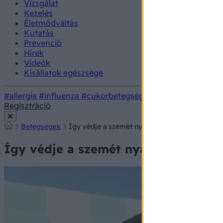
Vizsgálat
Kezelés
Életmódváltás
Kutatás
Prevenció
Hírek
Videók
Kisállatok egészsége
#allergia
#influenza
#cukorbetegség
#orvosmeteorológi
Regisztráció
Betegségek
Így védje a szemét nyáron, hogy később ne le
Így védje a szemét nyáron, hogy ké