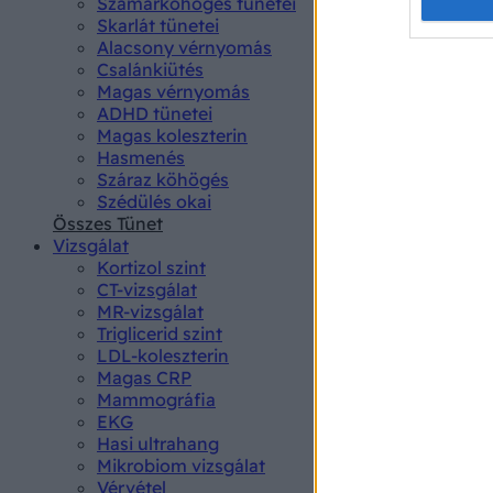
Opted 
Szamárköhögés tünetei
Skarlát tünetei
Alacsony vérnyomás
Google 
Csalánkiütés
Magas vérnyomás
I want t
ADHD tünetei
web or d
Magas koleszterin
Hasmenés
I want t
Száraz köhögés
purpose
Szédülés okai
Összes Tünet
I want 
Vizsgálat
Kortizol szint
I want t
CT-vizsgálat
web or d
MR-vizsgálat
Triglicerid szint
LDL-koleszterin
I want t
Magas CRP
or app.
Mammográfia
EKG
I want t
Hasi ultrahang
Mikrobiom vizsgálat
I want t
Vérvétel