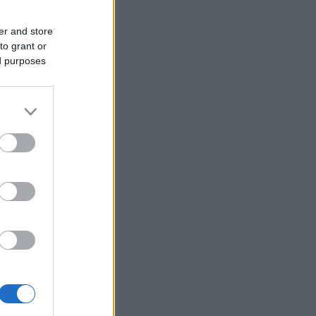
er and store
to grant or
ed purposes