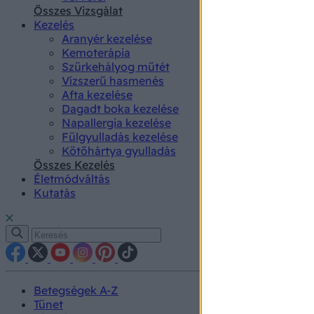
authenti
Összes Vizsgálat
Kezelés
Aranyér kezelése
Kemoterápia
Szürkehályog műtét
Vízszerű hasmenés
Afta kezelése
Dagadt boka kezelése
Napallergia kezelése
Fülgyulladás kezelése
Kötőhártya gyulladás
Összes Kezelés
Életmódváltás
Kutatás
Betegségek A-Z
Tünet