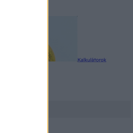
rkereső
Kalkulátorok