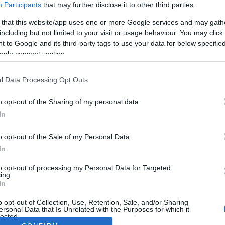
Participants
that may further disclose it to other third parties.
 that this website/app uses one or more Google services and may gath
including but not limited to your visit or usage behaviour. You may click 
 to Google and its third-party tags to use your data for below specifi
ogle consent section.
l Data Processing Opt Outs
o opt-out of the Sharing of my personal data.
In
o opt-out of the Sale of my Personal Data.
In
to opt-out of processing my Personal Data for Targeted
ing.
In
o opt-out of Collection, Use, Retention, Sale, and/or Sharing
ersonal Data that Is Unrelated with the Purposes for which it
lected.