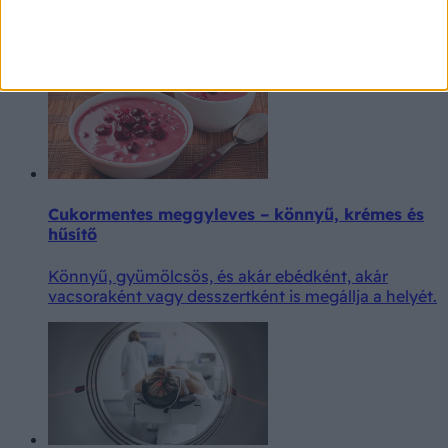
érzékelésért felelős jeleket. Hogy ez miért történik,
annak számos oka lehet.
Cukormentes meggyleves – könnyű, krémes és
hűsítő
Könnyű, gyümölcsös, és akár ebédként, akár
vacsoraként vagy desszertként is megállja a helyét.