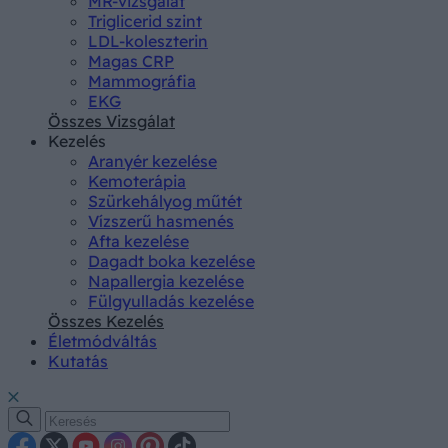
MR-vizsgálat
Triglicerid szint
LDL-koleszterin
Magas CRP
Mammográfia
EKG
Összes Vizsgálat
Kezelés
Aranyér kezelése
Kemoterápia
Szürkehályog műtét
Vízszerű hasmenés
Afta kezelése
Dagadt boka kezelése
Napallergia kezelése
Fülgyulladás kezelése
Összes Kezelés
Életmódváltás
Kutatás