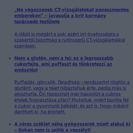
„Ne végezzenek CT-vizsgálatokat panaszmentes
embereken” – javasolja a brit kormány
tanácsadó testülete
A jóból is megárt a sok: ezért int óvatosságra a
szakértői bizottság a rutinszerű CT-vizsgálatokkal
szemben.
Nem a glutén, nem a tej: ez a legrosszabb
cukorfajta, ami puffaszt és tönkreteszi az
emésztést
Puffadás, görcsök, fáradtság - rendszerint rögtön a
glutént, vagy a tejet hibáztatjuk érte, pedig más is
okozhatja. Ön tapasztalt már hasonlót a cukros
ételek fogyasztása után? Mutatjuk, miért borítja fel
a cukor a gyomrunk békéjét, és azt is, hogy miként
derítheti ki, ha érintett.
A véres széklet néha gyógyszerek miatt alakul ki
– Sokan nem is sejtik a veszélyt!