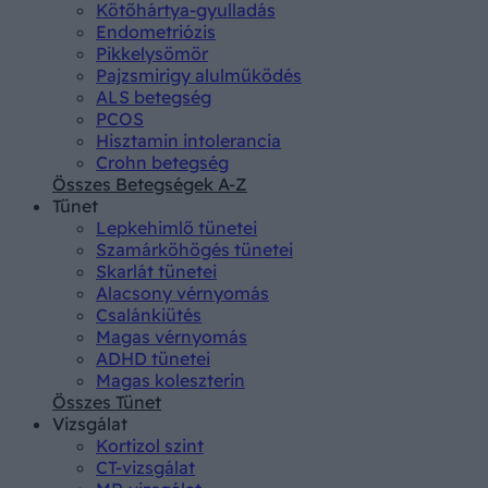
Kötőhártya-gyulladás
Endometriózis
Pikkelysömör
Pajzsmirigy alulműködés
ALS betegség
PCOS
Hisztamin intolerancia
Crohn betegség
Összes Betegségek A-Z
Tünet
Lepkehimlő tünetei
Szamárköhögés tünetei
Skarlát tünetei
Alacsony vérnyomás
Csalánkiütés
Magas vérnyomás
ADHD tünetei
Magas koleszterin
Összes Tünet
Vizsgálat
Kortizol szint
CT-vizsgálat