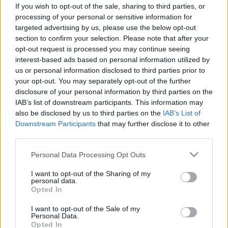
duzzadt, vizesedő láb és boka
If you wish to opt-out of the sale, sharing to third parties, or
figyelmeztető jel
processing of your personal or sensitive information for
targeted advertising by us, please use the below opt-out
section to confirm your selection. Please note that after your
opt-out request is processed you may continue seeing
interest-based ads based on personal information utilized by
us or personal information disclosed to third parties prior to
your opt-out. You may separately opt-out of the further
disclosure of your personal information by third parties on the
IAB’s list of downstream participants. This information may
also be disclosed by us to third parties on the
IAB’s List of
Downstream Participants
that may further disclose it to other
third parties.
Please note that this website/app uses one or more Google
Personal Data Processing Opt Outs
services and may gather and store information including but
not limited to your visit or usage behaviour. You may click to
I want to opt-out of the Sharing of my
personal data.
grant or deny consent to Google and its third-party tags to
Opted In
use your data for below specified purposes in below Google
consent section.
I want to opt-out of the Sale of my
Personal Data.
Opted In