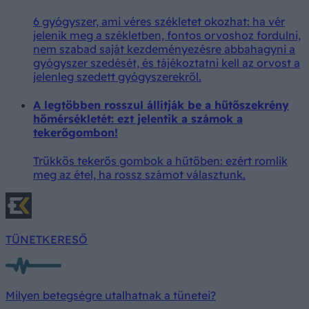
6 gyógyszer, ami véres székletet okozhat: ha vér
jelenik meg a székletben, fontos orvoshoz fordulni,
nem szabad saját kezdeményezésre abbahagyni a
gyógyszer szedését, és tájékoztatni kell az orvost a
jelenleg szedett gyógyszerekről.
A legtöbben rosszul állítják be a hűtőszekrény
hőmérsékletét: ezt jelentik a számok a
tekerőgombon!
Trükkös tekerős gombok a hűtőben: ezért romlik
meg az étel, ha rossz számot választunk.
TÜNETKERESŐ
Milyen betegségre utalhatnak a tünetei?