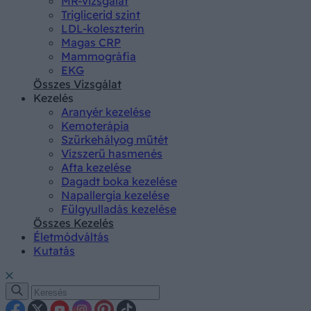
MR-vizsgálat
Triglicerid szint
LDL-koleszterin
Magas CRP
Mammográfia
EKG
Összes Vizsgálat
Kezelés
Aranyér kezelése
Kemoterápia
Szürkehályog műtét
Vízszerű hasmenés
Afta kezelése
Dagadt boka kezelése
Napallergia kezelése
Fülgyulladás kezelése
Összes Kezelés
Életmódváltás
Kutatás