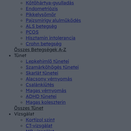
Kötőhártya-gyulladás
Endometriózis
Pikkelysömör
Pajzsmirigy alulműködés
ALS betegség
PCOS
Hisztamin intolerancia
Crohn betegség
Összes Betegségek A-Z
Tünet
Lepkehimlő tünetei
Szamárköhögés tünetei
Skarlát tünetei
Alacsony vérnyomás
Csalánkiütés
Magas vérnyomás
ADHD tünetei
Magas koleszterin
Összes Tünet
Vizsgálat
Kortizol szint
CT-vizsgálat