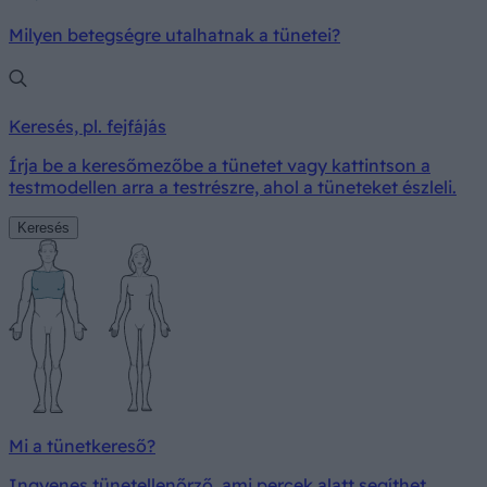
Milyen betegségre utalhatnak a tünetei?
Keresés, pl. fejfájás
Írja be a keresőmezőbe a tünetet vagy kattintson a
testmodellen arra a testrészre, ahol a tüneteket észleli.
Keresés
Mi a tünetkereső?
Ingyenes tünetellenőrző, ami percek alatt segíthet