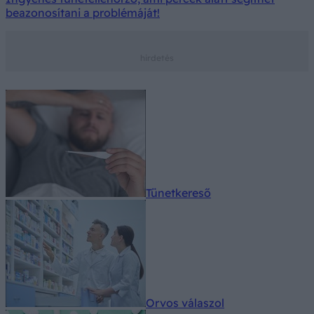
beazonosítani a problémáját!
Tünetkereső
Orvos válaszol