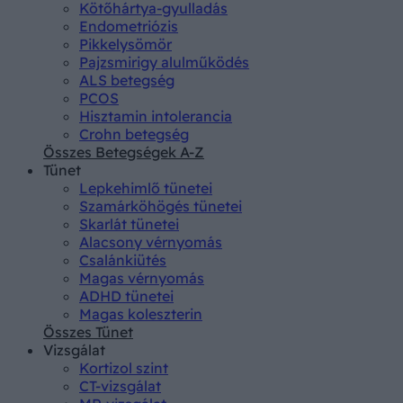
Kötőhártya-gyulladás
Endometriózis
Pikkelysömör
Pajzsmirigy alulműködés
ALS betegség
PCOS
Hisztamin intolerancia
Crohn betegség
Összes Betegségek A-Z
Tünet
Lepkehimlő tünetei
Szamárköhögés tünetei
Skarlát tünetei
Alacsony vérnyomás
Csalánkiütés
Magas vérnyomás
ADHD tünetei
Magas koleszterin
Összes Tünet
Vizsgálat
Kortizol szint
CT-vizsgálat