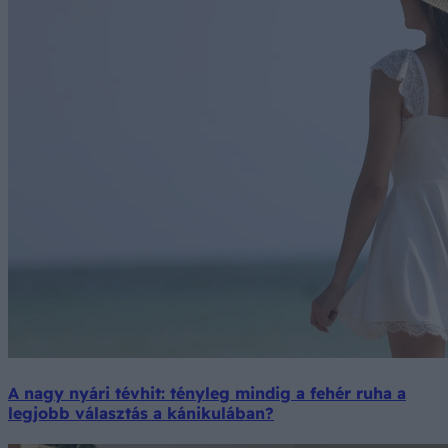
A nagy nyári tévhit: tényleg mindig a fehér ruha a
legjobb választás a kánikulában?