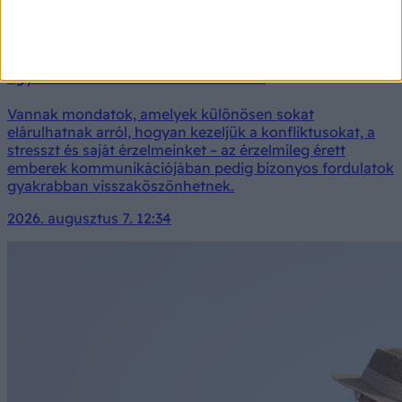
5 mondat, amely érzelmi érettségről árulkodhat – az
egyiket különösen nehéz kimondani
Vannak mondatok, amelyek különösen sokat
elárulhatnak arról, hogyan kezeljük a konfliktusokat, a
stresszt és saját érzelmeinket – az érzelmileg érett
emberek kommunikációjában pedig bizonyos fordulatok
gyakrabban visszaköszönhetnek.
2026. augusztus 7. 12:34