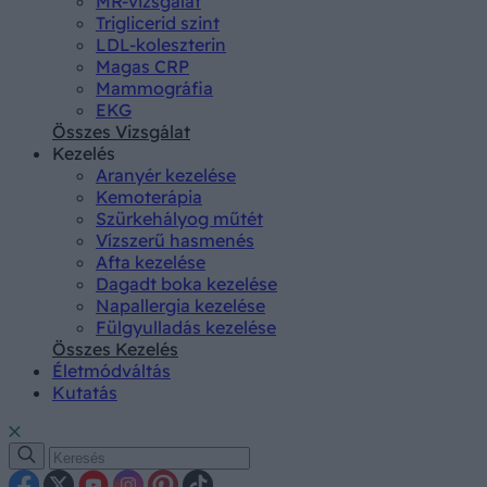
MR-vizsgálat
Triglicerid szint
LDL-koleszterin
Magas CRP
Mammográfia
EKG
Összes Vizsgálat
Kezelés
Aranyér kezelése
Kemoterápia
Szürkehályog műtét
Vízszerű hasmenés
Afta kezelése
Dagadt boka kezelése
Napallergia kezelése
Fülgyulladás kezelése
Összes Kezelés
Életmódváltás
Kutatás