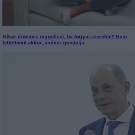
Mikor érdemes reggelizni, ha fogyni szeretne? Nem
feltétlenül akkor, amikor gondolja