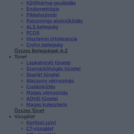
Kötőhártya-gyulladás
Endometriózis
Pikkelysömör
Pajzsmirigy alulműködés
ALS betegség
PCOS
Hisztamin intolerancia
Crohn betegség
Összes Betegségek A-Z
Tünet
Lepkehimlő tünetei
Szamárköhögés tünetei
Skarlát tünetei
Alacsony vérnyomás
Csalánkiütés
Magas vérnyomás
ADHD tünetei
Magas koleszterin
Összes Tünet
Vizsgálat
Kortizol szint
CT-vizsgálat