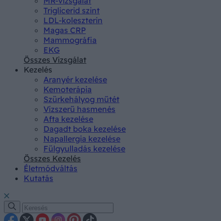
MR-vizsgálat
Triglicerid szint
LDL-koleszterin
Magas CRP
Mammográfia
EKG
Összes Vizsgálat
Kezelés
Aranyér kezelése
Kemoterápia
Szürkehályog műtét
Vízszerű hasmenés
Afta kezelése
Dagadt boka kezelése
Napallergia kezelése
Fülgyulladás kezelése
Összes Kezelés
Életmódváltás
Kutatás