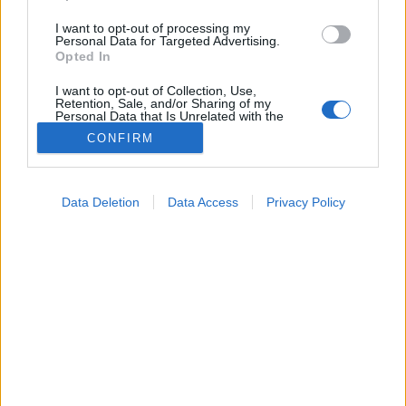
I want to opt-out of processing my
Personal Data for Targeted Advertising.
Opted In
I want to opt-out of Collection, Use,
Retention, Sale, and/or Sharing of my
Personal Data that Is Unrelated with the
Purposes for which it was collected.
CONFIRM
Opted Out
Betegségek
Google consents
2026. április 23. 08:04
Data Deletion
Data Access
Privacy Policy
Megosztás
Küldés
Küldés Messengeren
I want to allow Google to enable storage
related to advertising like cookies on web or
device identifiers in apps.
Petrás Gabriella
online szerkesztő
I want to allow my user data to be sent to
Google for online advertising purposes.
I want to allow Google to send me
Bár a D-vitamin az elmúlt évek egyik legtöbbet
personalized advertising.
emlegetett „csodaszere” lett, mégis meglepően
I want to allow Google to enable storage