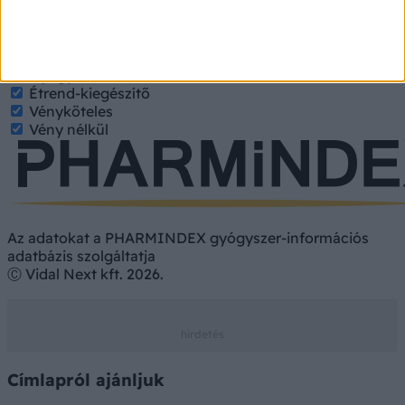
keresett tulajdonságokat.
Gyógyszer
Hatóanyag
Gyógyszer
Étrend-kiegészítő
Vényköteles
Vény nélkül
Az adatokat a PHARMINDEX gyógyszer-információs
adatbázis szolgáltatja
Ⓒ Vidal Next kft. 2026.
Címlapról ajánljuk