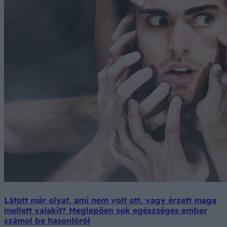
Látott már olyat, ami nem volt ott, vagy érzett maga
mellett valakit? Meglepően sok egészséges ember
számol be hasonlóról