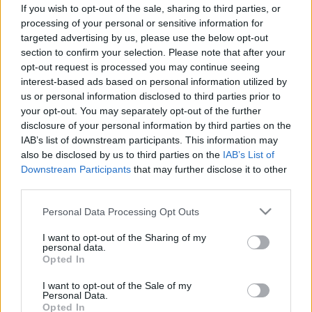
elég a megfelelő D-vitamin
If you wish to opt-out of the sale, sharing to third parties, or
szinthez?
processing of your personal or sensitive information for
targeted advertising by us, please use the below opt-out
section to confirm your selection. Please note that after your
opt-out request is processed you may continue seeing
interest-based ads based on personal information utilized by
us or personal information disclosed to third parties prior to
your opt-out. You may separately opt-out of the further
disclosure of your personal information by third parties on the
IAB’s list of downstream participants. This information may
also be disclosed by us to third parties on the
IAB’s List of
Downstream Participants
that may further disclose it to other
third parties.
Please note that this website/app uses one or more Google
Personal Data Processing Opt Outs
services and may gather and store information including but
not limited to your visit or usage behaviour. You may click to
I want to opt-out of the Sharing of my
personal data.
grant or deny consent to Google and its third-party tags to
Opted In
use your data for below specified purposes in below Google
consent section.
I want to opt-out of the Sale of my
Personal Data.
Opted In