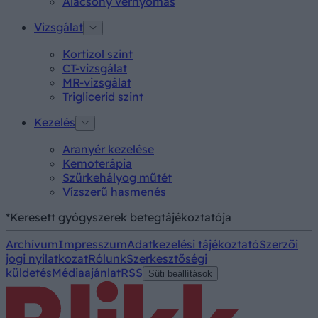
Alacsony vérnyomás
Vizsgálat
Kortizol szint
CT-vizsgálat
MR-vizsgálat
Triglicerid szint
Kezelés
Aranyér kezelése
Kemoterápia
Szürkehályog műtét
Vízszerű hasmenés
*Keresett gyógyszerek betegtájékoztatója
Archívum
Impresszum
Adatkezelési tájékoztató
Szerzői
jogi nyilatkozat
Rólunk
Szerkesztőségi
küldetés
Médiaajánlat
RSS
Süti beállítások