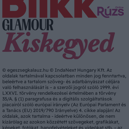
© egeszsegkalauz.hu © IndaNext Hungary Kft. Az
oldalak tartalmával kapcsolatban minden jog fenntartva,
beleértve a tartalom szöveg- és adatbányászat céljára
való felhasználását is – a szerzői jogról szóló 1999. évi
LXXVI. törvény rendelkezései értelmében a törvény
35/A. § (1) paragrafusa és a digitális szolgáltatások
piacairól szóló európai irányelv (Az Európai Parlament és
a Tanács (EU) 2019/790 Irányelve) 4. cikke alapján! Az
oldalak, azok tartalma - ideértve különösen, de nem
kizárólag az azokon közzétett szövegeket, grafikákat,
képeket, fotókat, hangfelvételeket és videókat stb. – az