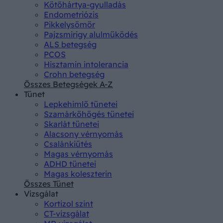
Kötőhártya-gyulladás
Endometriózis
Pikkelysömör
Pajzsmirigy alulműködés
ALS betegség
PCOS
Hisztamin intolerancia
Crohn betegség
Összes Betegségek A-Z
Tünet
Lepkehimlő tünetei
Szamárköhögés tünetei
Skarlát tünetei
Alacsony vérnyomás
Csalánkiütés
Magas vérnyomás
ADHD tünetei
Magas koleszterin
Összes Tünet
Vizsgálat
Kortizol szint
CT-vizsgálat