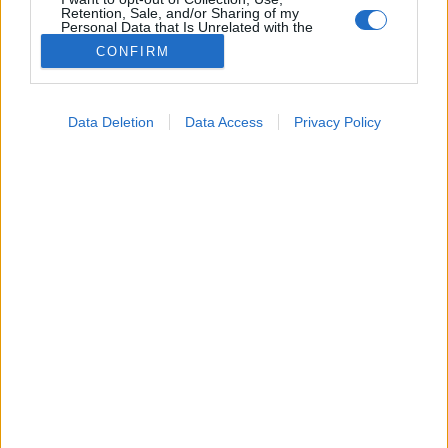
Retention, Sale, and/or Sharing of my
Personal Data that Is Unrelated with the
Purposes for which it was collected.
CONFIRM
Opted Out
Google consents
Data Deletion
Data Access
Privacy Policy
I want to allow Google to enable storage
related to advertising like cookies on web or
device identifiers in apps.
I want to allow my user data to be sent to
Google for online advertising purposes.
I want to allow Google to send me
personalized advertising.
I want to allow Google to enable storage
related to analytics like cookies on web or
device identifiers in apps.
I want to allow Google to enable storage
related to functionality of the website or app.