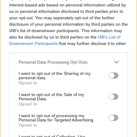
interest-based ads based on personal information utilized by
Zöldhályog
us or personal information disclosed to third parties prior to
your opt-out. You may separately opt-out of the further
disclosure of your personal information by third parties on the
Zöldhályog (glaucoma) tünetei,
IAB’s list of downstream participants. This information may
also be disclosed by us to third parties on the
IAB’s List of
vizsgálata és kezelése
Downstream Participants
that may further disclose it to other
third parties.
A glaucoma olyan
szembetegségek
gyűjtőneve,
Please note that this website/app uses one or more Google
Personal Data Processing Opt Outs
melyek lényege a szemben található csarnokvíz
services and may gather and store information including but
nyomásának fokozódása, mely kezeletlen
not limited to your visit or usage behaviour. You may click to
I want to opt-out of the Sharing of my
personal data.
esetben a látóideg sorvadásához, a látóideg
grant or deny consent to Google and its third-party tags to
Opted In
use your data for below specified purposes in below Google
pusztulásához, látótér kieséshez, végül
consent section.
I want to opt-out of the Sale of my
vaksághoz vezetnek.
Personal Data.
Opted In
A zöldhályog (glaucoma)
I want to opt-out of processing my
Personal Data for Targeted Advertising.
előfordulása
Opted In
I want to opt-out of Collection, Use,