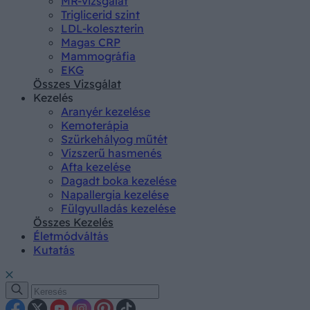
MR-vizsgálat
Triglicerid szint
LDL-koleszterin
Magas CRP
Mammográfia
EKG
Összes Vizsgálat
Kezelés
Aranyér kezelése
Kemoterápia
Szürkehályog műtét
Vízszerű hasmenés
Afta kezelése
Dagadt boka kezelése
Napallergia kezelése
Fülgyulladás kezelése
Összes Kezelés
Életmódváltás
Kutatás