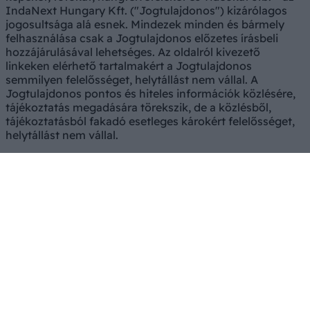
IndaNext Hungary Kft. ("Jogtulajdonos") kizárólagos
jogosultsága alá esnek. Mindezek minden és bármely
felhasználása csak a Jogtulajdonos előzetes írásbeli
hozzájárulásával lehetséges. Az oldalról kivezető
linkeken elérhető tartalmakért a Jogtulajdonos
semmilyen felelősséget, helytállást nem vállal. A
Jogtulajdonos pontos és hiteles információk közlésére,
tájékoztatás megadására törekszik, de a közlésből,
tájékoztatásból fakadó esetleges károkért felelősséget,
helytállást nem vállal.