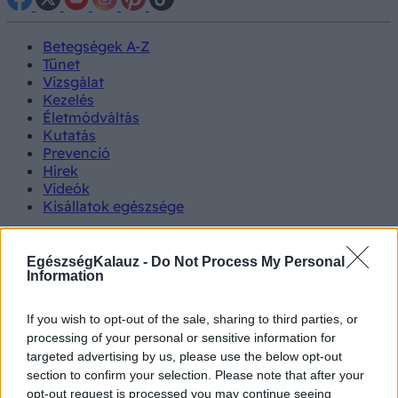
Betegségek A-Z
Tünet
Vizsgálat
Kezelés
Életmódváltás
Kutatás
Prevenció
Hírek
Videók
Kisállatok egészsége
#allergia
#influenza
#cukorbetegség
EgészségKalauz -
Do Not Process My Personal
#orvosmeteorológia
#vérnyomás
#stroke
#rákbetegség
Information
#pajzsmirigy
#reflux
#ekcéma
#herpesz
Regisztráció
If you wish to opt-out of the sale, sharing to third parties, or
processing of your personal or sensitive information for
targeted advertising by us, please use the below opt-out
section to confirm your selection. Please note that after your
Betegségek
Zöldhályog
opt-out request is processed you may continue seeing