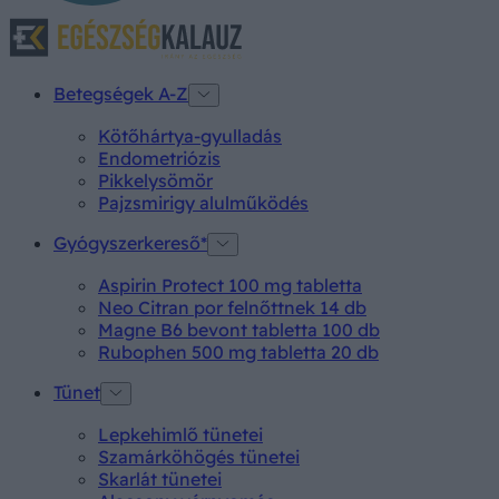
Betegségek A-Z
Kötőhártya-gyulladás
Endometriózis
Pikkelysömör
Pajzsmirigy alulműködés
Gyógyszerkereső*
Aspirin Protect 100 mg tabletta
Neo Citran por felnőttnek 14 db
Magne B6 bevont tabletta 100 db
Rubophen 500 mg tabletta 20 db
Tünet
Lepkehimlő tünetei
Szamárköhögés tünetei
Skarlát tünetei