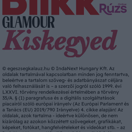
© egeszsegkalauz.hu © IndaNext Hungary Kft. Az
oldalak tartalmával kapcsolatban minden jog fenntartva,
beleértve a tartalom szöveg- és adatbányászat céljára
való felhasználását is – a szerzői jogról szóló 1999. évi
LXXVI. törvény rendelkezései értelmében a törvény
35/A. § (1) paragrafusa és a digitális szolgáltatások
piacairól szóló európai irányelv (Az Európai Parlament és
a Tanács (EU) 2019/790 Irányelve) 4. cikke alapján! Az
oldalak, azok tartalma - ideértve különösen, de nem
kizárólag az azokon közzétett szövegeket, grafikákat,
képeket, fotókat, hangfelvételeket és videókat stb. – az