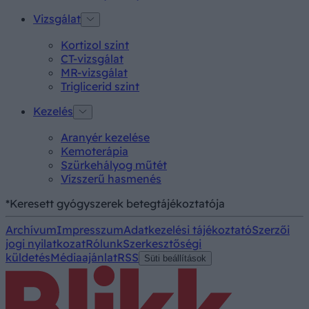
Vizsgálat
Kortizol szint
CT-vizsgálat
MR-vizsgálat
Triglicerid szint
Kezelés
Aranyér kezelése
Kemoterápia
Szürkehályog műtét
Vízszerű hasmenés
*Keresett gyógyszerek betegtájékoztatója
Archívum
Impresszum
Adatkezelési tájékoztató
Szerzői
jogi nyilatkozat
Rólunk
Szerkesztőségi
küldetés
Médiaajánlat
RSS
Süti beállítások