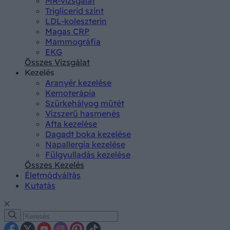
MR-vizsgálat
Triglicerid szint
LDL-koleszterin
Magas CRP
Mammográfia
EKG
Összes Vizsgálat
Kezelés
Aranyér kezelése
Kemoterápia
Szürkehályog műtét
Vízszerű hasmenés
Afta kezelése
Dagadt boka kezelése
Napallergia kezelése
Fülgyulladás kezelése
Összes Kezelés
Életmódváltás
Kutatás