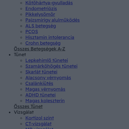
Kötőhártya-gyulladás
Endometriózis
Pikkelysömör
Pajzsmirigy alulműködés
ALS betegség
PCOS
Hisztamin intolerancia
Crohn betegség
Összes Betegségek A-Z
Tünet
Lepkehimlő tünetei
Szamárköhögés tünetei
Skarlát tünetei
Alacsony vérnyomás
Csalánkiütés
Magas vérnyomás
ADHD tünetei
Magas koleszterin
Összes Tünet
Vizsgálat
Kortizol szint
CT-vizsgálat