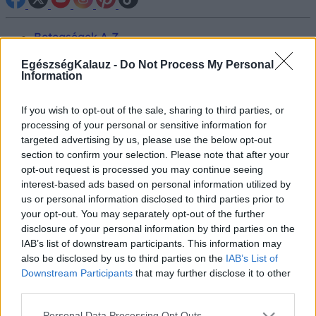
Betegségek A-Z
Tünet
Vizsgálat
EgészségKalauz -
Do Not Process My Personal
Information
Kezelés
Életmódváltás
Kutatás
If you wish to opt-out of the sale, sharing to third parties, or
Prevenció
processing of your personal or sensitive information for
Hírek
targeted advertising by us, please use the below opt-out
Videók
section to confirm your selection. Please note that after your
Kisállatok egészsége
opt-out request is processed you may continue seeing
interest-based ads based on personal information utilized by
#allergia
#influenza
#cukorbetegség
us or personal information disclosed to third parties prior to
#orvosmeteorológia
#vérnyomás
#stroke
#rákbetegség
your opt-out. You may separately opt-out of the further
#pajzsmirigy
#reflux
#ekcéma
#herpesz
disclosure of your personal information by third parties on the
Regisztráció
IAB’s list of downstream participants. This information may
also be disclosed by us to third parties on the
IAB’s List of
Downstream Participants
that may further disclose it to other
third parties.
Prevenció
Please note that this website/app uses one or more Google
Personal Data Processing Opt Outs