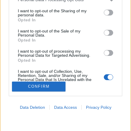
services and may gather and store information including but
Prevenció
not limited to your visit or usage behaviour. You may click to
I want to opt-out of the Sharing of my
personal data.
grant or deny consent to Google and its third-party tags to
Opted In
use your data for below specified purposes in below Google
consent section.
I want to opt-out of the Sale of my
Personal Data.
Opted In
I want to opt-out of processing my
Personal Data for Targeted Advertising.
Opted In
I want to opt-out of Collection, Use,
Retention, Sale, and/or Sharing of my
Personal Data that Is Unrelated with the
Purposes for which it was collected.
CONFIRM
Opted Out
Google consents
Data Deletion
Data Access
Privacy Policy
I want to allow Google to enable storage
related to advertising like cookies on web or
device identifiers in apps.