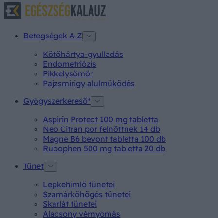
Betegségek A-Z
Kötőhártya-gyulladás
Endometriózis
Pikkelysömör
Pajzsmirigy alulműködés
Gyógyszerkereső*
Aspirin Protect 100 mg tabletta
Neo Citran por felnőttnek 14 db
Magne B6 bevont tabletta 100 db
Rubophen 500 mg tabletta 20 db
Tünet
Lepkehimlő tünetei
Szamárköhögés tünetei
Skarlát tünetei
Alacsony vérnyomás