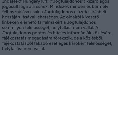
IndaNext Hungary Kft. ("Jogtulajdonos") kizárólagos
jogosultsága alá esnek. Mindezek minden és bármely
felhasználása csak a Jogtulajdonos előzetes írásbeli
hozzájárulásával lehetséges. Az oldalról kivezető
linkeken elérhető tartalmakért a Jogtulajdonos
semmilyen felelősséget, helytállást nem vállal. A
Jogtulajdonos pontos és hiteles információk közlésére,
tájékoztatás megadására törekszik, de a közlésből,
tájékoztatásból fakadó esetleges károkért felelősséget,
helytállást nem vállal.