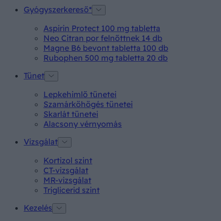
Gyógyszerkereső*
Aspirin Protect 100 mg tabletta
Neo Citran por felnőttnek 14 db
Magne B6 bevont tabletta 100 db
Rubophen 500 mg tabletta 20 db
Tünet
Lepkehimlő tünetei
Szamárköhögés tünetei
Skarlát tünetei
Alacsony vérnyomás
Vizsgálat
Kortizol szint
CT-vizsgálat
MR-vizsgálat
Triglicerid szint
Kezelés