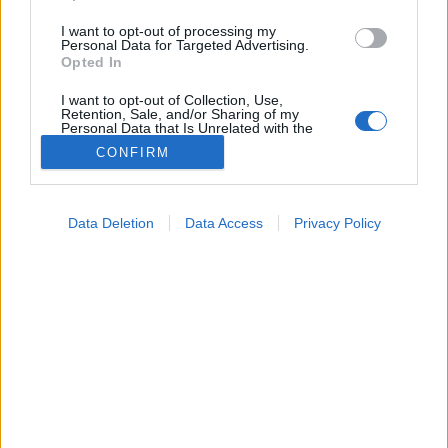
I want to opt-out of processing my
Personal Data for Targeted Advertising.
Opted In
I want to opt-out of Collection, Use,
Retention, Sale, and/or Sharing of my
Personal Data that Is Unrelated with the
Purposes for which it was collected.
CONFIRM
Opted Out
Táplálkozás
2026. július 07. 08:04
Google consents
Megosztás
Küldés
Küldés Messengeren
Data Deletion
Data Access
Privacy Policy
I want to allow Google to enable storage
related to advertising like cookies on web or
Petrás Gabriella
device identifiers in apps.
online szerkesztő
I want to allow my user data to be sent to
Google for online advertising purposes.
Könnyű, gyümölcsös, és akár ebédként, akár
I want to allow Google to send me
vacsoraként vagy desszertként is megállja a helyét.
personalized advertising.
I want to allow Google to enable storage