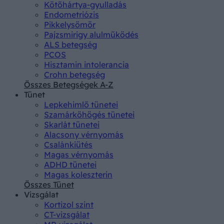
Kötőhártya-gyulladás
Endometriózis
Pikkelysömör
Pajzsmirigy alulműködés
ALS betegség
PCOS
Hisztamin intolerancia
Crohn betegség
Összes Betegségek A-Z
Tünet
Lepkehimlő tünetei
Szamárköhögés tünetei
Skarlát tünetei
Alacsony vérnyomás
Csalánkiütés
Magas vérnyomás
ADHD tünetei
Magas koleszterin
Összes Tünet
Vizsgálat
Kortizol szint
CT-vizsgálat