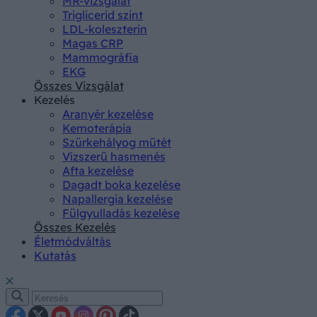
MR-vizsgálat
Triglicerid szint
LDL-koleszterin
Magas CRP
Mammográfia
EKG
Összes Vizsgálat
Kezelés
Aranyér kezelése
Kemoterápia
Szürkehályog műtét
Vízszerű hasmenés
Afta kezelése
Dagadt boka kezelése
Napallergia kezelése
Fülgyulladás kezelése
Összes Kezelés
Életmódváltás
Kutatás