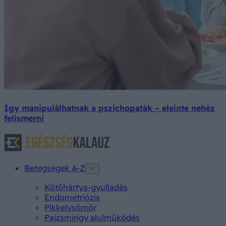
Így manipulálhatnak a pszichopaták – eleinte nehéz
felismerni
Betegségek A-Z
Kötőhártya-gyulladás
Endometriózis
Pikkelysömör
Pajzsmirigy alulműködés