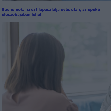
Epehomok: ha ezt tapasztalja evés után, az epekő
előszobájában lehet