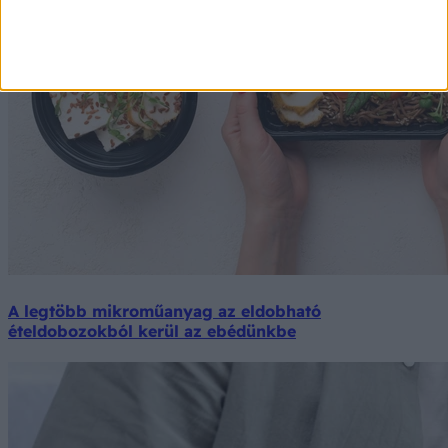
A legtöbb mikroműanyag az eldobható
ételdobozokból kerül az ebédünkbe