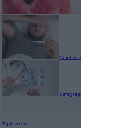
Tünetkereső
Betegségek A-Z
Táplálkozás