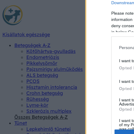
Downstream 
Please note
information 
deny consent
in below Go
Kisállatok egészsége
Betegségek A-Z
Persona
Kötőhártya-gyulladás
Endometriózis
I want t
Pikkelysömör
Opted 
Pajzsmirigy alulműködés
ALS betegség
PCOS
I want t
Hisztamin intolerancia
Opted 
Crohn betegség
Rühesség
I want 
Advertis
Lyme-kór
Opted 
Szklerózis multiplex
Összes Betegségek A-Z
I want t
Tünet
of my P
Lepkehimlő tünetei
was col