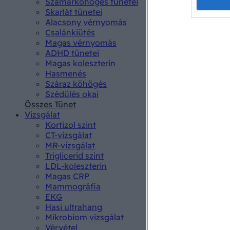
Opted 
Szamárköhögés tünetei
Skarlát tünetei
Alacsony vérnyomás
Google 
Csalánkiütés
Magas vérnyomás
I want t
ADHD tünetei
web or d
Magas koleszterin
Hasmenés
I want t
Száraz köhögés
purpose
Szédülés okai
Összes Tünet
I want 
Vizsgálat
Kortizol szint
I want t
CT-vizsgálat
web or d
MR-vizsgálat
Triglicerid szint
LDL-koleszterin
I want t
Magas CRP
or app.
Mammográfia
EKG
I want t
Hasi ultrahang
Mikrobiom vizsgálat
I want t
Vérvétel