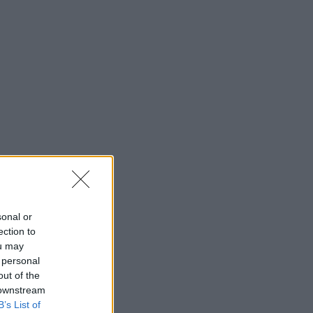
sonal or
ection to
ou may
 personal
out of the
 downstream
B’s List of