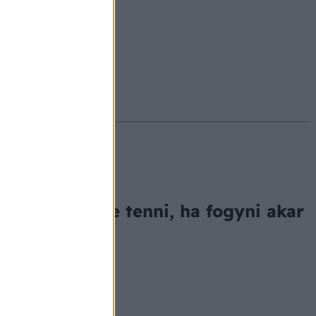
#ekcéma
#herpesz
 akar
gy pohár vizbe tenni, ha fogyni akar