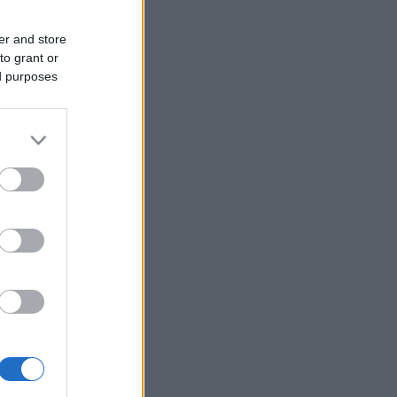
er and store
to grant or
ed purposes