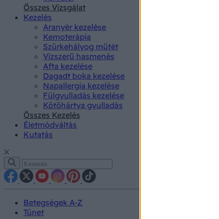
authenti
Összes Vizsgálat
Kezelés
Aranyér kezelése
Kemoterápia
Szürkehályog műtét
Vízszerű hasmenés
Afta kezelése
Dagadt boka kezelése
Napallergia kezelése
Fülgyulladás kezelése
Kötőhártya gyulladás
Összes Kezelés
Életmódváltás
Kutatás
Betegségek A-Z
Tünet