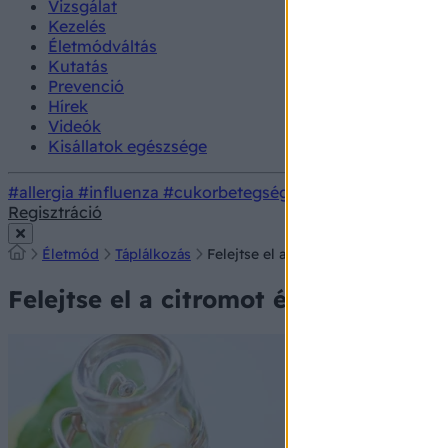
Vizsgálat
Kezelés
Életmódváltás
Kutatás
Prevenció
Hírek
Videók
Kisállatok egészsége
#allergia
#influenza
#cukorbetegség
#orvosmeteorológi
Regisztráció
Életmód
Táplálkozás
Felejtse el a citromot és a gyömbért
Felejtse el a citromot és a gyömbért