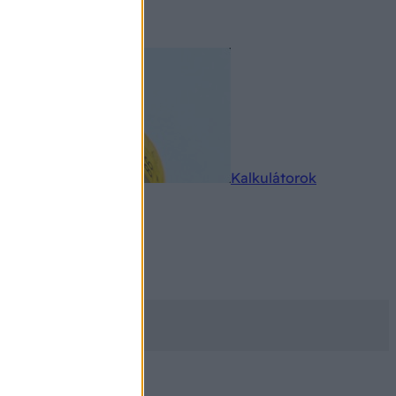
rkereső
Kalkulátorok