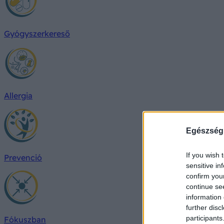
Gyógyszerkereső
Allergia
Egészség
If you wish 
Prevenció
sensitive in
confirm you
continue se
information 
further disc
participants
Fókuszban