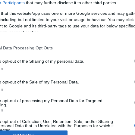
Participants
that may further disclose it to other third parties.
 that this website/app uses one or more Google services and may gath
including but not limited to your visit or usage behaviour. You may click 
 to Google and its third-party tags to use your data for below specifi
ogle consent section.
l Data Processing Opt Outs
o opt-out of the Sharing of my personal data.
In
o opt-out of the Sale of my Personal Data.
In
to opt-out of processing my Personal Data for Targeted
ing.
In
o opt-out of Collection, Use, Retention, Sale, and/or Sharing
ersonal Data that Is Unrelated with the Purposes for which it
lected.