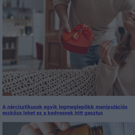
A nárcisztikusok egyik legmeglepőbb manipulációs
eszköze lehet ez a kedvesnek hitt gesztus