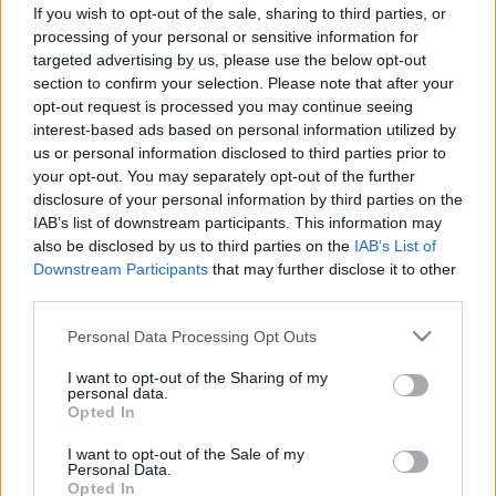
Negatív kalóriás ételek - most
If you wish to opt-out of the sale, sharing to third parties, or
megtudhatja, valóban léteznek,
processing of your personal or sensitive information for
targeted advertising by us, please use the below opt-out
vagy ez csupán egy diétás mítosz
section to confirm your selection. Please note that after your
opt-out request is processed you may continue seeing
interest-based ads based on personal information utilized by
us or personal information disclosed to third parties prior to
your opt-out. You may separately opt-out of the further
disclosure of your personal information by third parties on the
IAB’s list of downstream participants. This information may
also be disclosed by us to third parties on the
IAB’s List of
Downstream Participants
that may further disclose it to other
third parties.
Please note that this website/app uses one or more Google
Personal Data Processing Opt Outs
services and may gather and store information including but
not limited to your visit or usage behaviour. You may click to
I want to opt-out of the Sharing of my
personal data.
grant or deny consent to Google and its third-party tags to
Opted In
use your data for below specified purposes in below Google
consent section.
I want to opt-out of the Sale of my
Personal Data.
Opted In