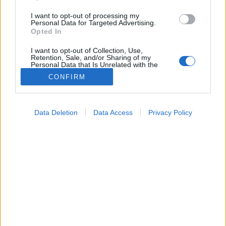
I want to opt-out of processing my
Personal Data for Targeted Advertising.
Opted In
I want to opt-out of Collection, Use,
Retention, Sale, and/or Sharing of my
Personal Data that Is Unrelated with the
Purposes for which it was collected.
CONFIRM
Opted Out
Google consents
Data Deletion
Data Access
Privacy Policy
Dietetika
I want to allow Google to enable storage
2024. október 02. 17:04
related to advertising like cookies on web or
Megosztás
Küldés
Küldés Messengeren
device identifiers in apps.
I want to allow my user data to be sent to
Egészségkalauz
Google for online advertising purposes.
Egészségkalauz
I want to allow Google to send me
personalized advertising.
Néhány élelmiszer azért vált népszerűvé a
I want to allow Google to enable storage