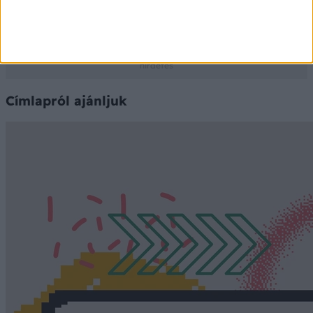
adatbázis szolgáltatja
Ⓒ Vidal Next kft. 2026.
Címlapról ajánljuk