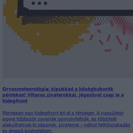
Orvosmeteorológia: kipukkad a hőségbuborék
pénteken! Viharos zivatarokkal, jégesővel csap le a
hidegfront
Pénteken egy hidegfront éri el a térséget. A napsütést
egyre többször zavarják gomolyfelhők, és többfelé
alakulhatnak ki záporok, zivatarok – néhol felhőszakadás
és jégeső kíséretében.