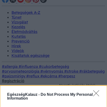
Betegségek A-Z
Tünet
Vizsgálat
Kezelés
Életmódváltás
Kutatás
Prevenció
Hírek
Videók
Kisállatok egészsége
#allergia
#influenza
#cukorbetegség
#orvosmeteorológia
#vérnyomás
#stroke
#rákbetegség
#pajzsmirigy
#reflux
#ekcéma
#herpesz
Regisztráció
Negatív kalóriás ételek -
most megtudhatja,
Életmódorvoslás
Dietetika
valóban léteznek, vagy ez
EgészségKalauz -
Do Not Process My Personal
csupán egy diétás mítosz
Information