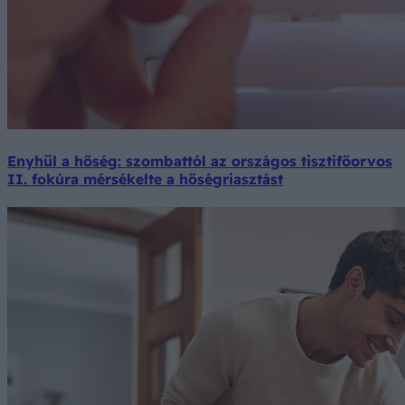
Enyhül a hőség: szombattól az országos tisztifőorvos
II. fokúra mérsékelte a hőségriasztást