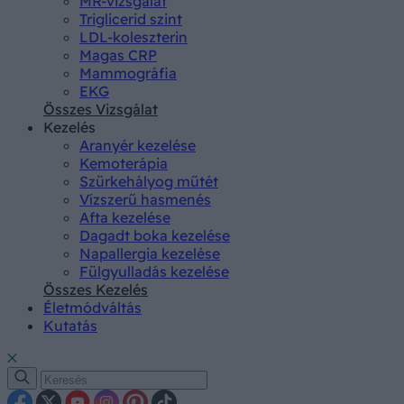
MR-vizsgálat
Triglicerid szint
LDL-koleszterin
Magas CRP
Mammográfia
EKG
Összes Vizsgálat
Kezelés
Aranyér kezelése
Kemoterápia
Szürkehályog műtét
Vízszerű hasmenés
Afta kezelése
Dagadt boka kezelése
Napallergia kezelése
Fülgyulladás kezelése
Összes Kezelés
Életmódváltás
Kutatás