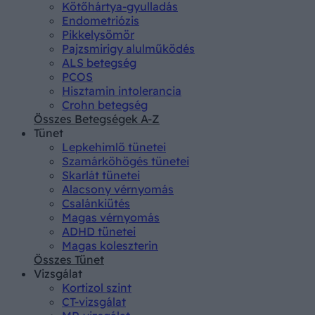
Kötőhártya-gyulladás
Endometriózis
Pikkelysömör
Pajzsmirigy alulműködés
ALS betegség
PCOS
Hisztamin intolerancia
Crohn betegség
Összes Betegségek A-Z
Tünet
Lepkehimlő tünetei
Szamárköhögés tünetei
Skarlát tünetei
Alacsony vérnyomás
Csalánkiütés
Magas vérnyomás
ADHD tünetei
Magas koleszterin
Összes Tünet
Vizsgálat
Kortizol szint
CT-vizsgálat