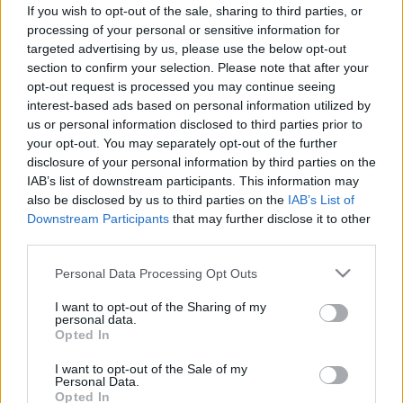
Vírusellenes és immunsstimuláló
If you wish to opt-out of the sale, sharing to third parties, or
hatása is van a jövő élelmiszerének
processing of your personal or sensitive information for
targeted advertising by us, please use the below opt-out
section to confirm your selection. Please note that after your
opt-out request is processed you may continue seeing
interest-based ads based on personal information utilized by
us or personal information disclosed to third parties prior to
your opt-out. You may separately opt-out of the further
disclosure of your personal information by third parties on the
IAB’s list of downstream participants. This information may
also be disclosed by us to third parties on the
IAB’s List of
Downstream Participants
that may further disclose it to other
third parties.
Please note that this website/app uses one or more Google
Personal Data Processing Opt Outs
services and may gather and store information including but
not limited to your visit or usage behaviour. You may click to
I want to opt-out of the Sharing of my
personal data.
grant or deny consent to Google and its third-party tags to
Opted In
use your data for below specified purposes in below Google
consent section.
I want to opt-out of the Sale of my
Personal Data.
Opted In