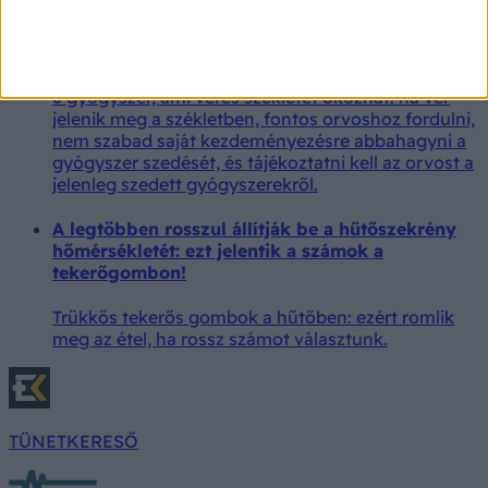
A véres széklet néha gyógyszerek miatt alakul ki
– Sokan nem is sejtik a veszélyt!
6 gyógyszer, ami véres székletet okozhat: ha vér
jelenik meg a székletben, fontos orvoshoz fordulni,
nem szabad saját kezdeményezésre abbahagyni a
gyógyszer szedését, és tájékoztatni kell az orvost a
jelenleg szedett gyógyszerekről.
A legtöbben rosszul állítják be a hűtőszekrény
hőmérsékletét: ezt jelentik a számok a
tekerőgombon!
Trükkös tekerős gombok a hűtőben: ezért romlik
meg az étel, ha rossz számot választunk.
TÜNETKERESŐ