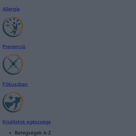
Allergia
Prevenció
Fókuszban
Kisállatok egészsége
Betegségek A-Z