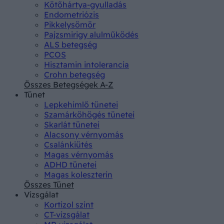
Kötőhártya-gyulladás
Endometriózis
Pikkelysömör
Pajzsmirigy alulműködés
ALS betegség
PCOS
Hisztamin intolerancia
Crohn betegség
Összes Betegségek A-Z
Tünet
Lepkehimlő tünetei
Szamárköhögés tünetei
Skarlát tünetei
Alacsony vérnyomás
Csalánkiütés
Magas vérnyomás
ADHD tünetei
Magas koleszterin
Összes Tünet
Vizsgálat
Kortizol szint
CT-vizsgálat