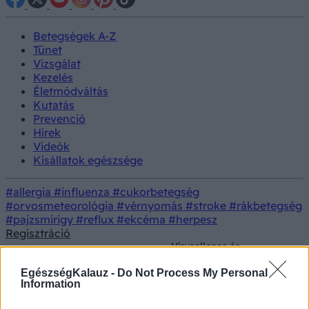
Betegségek A-Z
Tünet
Vizsgálat
Kezelés
Életmódváltás
Kutatás
Prevenció
Hírek
Videók
Kisállatok egészsége
#allergia
#influenza
#cukorbetegség
#orvosmeteorológia
#vérnyomás
#stroke
#rákbetegség
#pajzsmirigy
#reflux
#ekcéma
#herpesz
Regisztráció
Vírusellenes és
immunsstimuláló hatása
Életmódorvoslás
Dietetika
is van a jövő
EgészségKalauz -
Do Not Process My Personal
élelmiszerének
Information