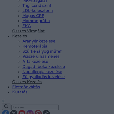
MR-vizsgálat
Triglicerid szint
LDL-koleszterin
Magas CRP
Mammográfia
EKG
Összes Vizsgálat
Kezelés
Aranyér kezelése
Kemoterápia
Szürkehályog műtét
Vízszerű hasmenés
Afta kezelése
Dagadt boka kezelése
Napallergia kezelése
Fülgyulladás kezelése
Összes Kezelés
Életmódváltás
Kutatás