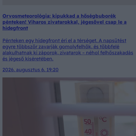
Orvosmeteorológia: kipukkad a hőségbuborék
pénteken! Viharos zivatarokkal, jégesővel csap le a
hidegfront
Pénteken egy hidegfront éri el a térséget. A napsütést
egyre többször zavarják gomolyfelhők, és többfelé
alakulhatnak ki záporok, zivatarok – néhol felhőszakadás
és jégeső kíséretében.
2026. augusztus 6. 19:20